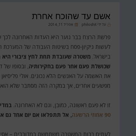
אשם עד שהוכח אחרת
פורסם
על ידי
philoshit
אפריל 11, 2014
ב
פרשת הרצח בבר נוער היא העדות האחרונה לכך ש
לעשות ניקיון-פסח בשיטות העבודה של המערכת ה
בישראל.
משטרה שעובדת תחת לחץ ציבורי היא 
שכושלת פעם אחר פעם בחקירותיה
, ובסופו של 
את האשמה על האנשים הלא נכונים. אולי פליסיאן א
מפשעים אחרים, אך במקרה הזה מסתבר שלא הוא
זו לא פעם ראשונה, כמובן, וגם לא האחרונה.
במדינ
90 אחוזי הרשעה
, אל תתפלאו אם יום אחד גם א
לעתים רבות המשטרה משתמשת במדובבים – אסירים