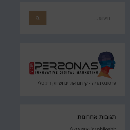
חפש
את
חיפוש
פרסונס מדיה - קידום אתרים ושיווק דיגיטלי
תגובות אחרונות
philoshit
על
המוצא שלי