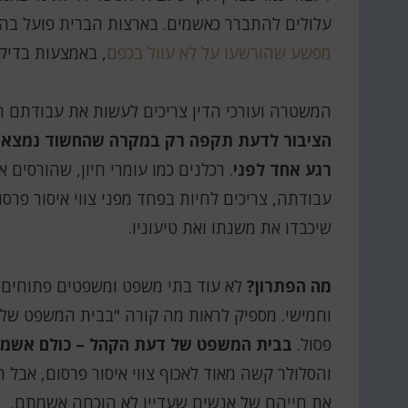
עלולים להתברר כאשמים. בארצות הברית פועל בהתנדבות אר
מפשע שהורשעו על לא עוול בכפם
, באמצעות בדיקות A
המשטרה ועורכי הדין צריכים לעשות את עבודתם הר
הציבור לדעת תקפה רק במקרה שהחשוד נמצא אש
רגע אחד לפני
. רכלנים כמו עומרי חיון, שהורס
עבודתה, צריכים לחיות בפחד מפני צווי איסור פרסום
שיכבדו את משנתו ואת טיעוניו.
מה הפתרון?
לא עוד בתי משפט ומשפטים פתוחים ל
וחמישי. מספיק לראות מה קורה "בבית המשפט של 
פסול.
בבית המשפט של דעת הקהל – כולם אשמי
והסלולר קשה מאוד לאכוף צווי איסור פרסום, אב
את חייהם של אנשים שעדיין לא הוכחה אשמתם.