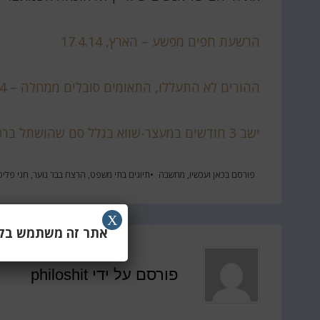
הרשעת חפים מפשע – הארץ, 17.4.14
ההורים לא התעללו, התאומים סובלים ממחלה – NRG, 1.9.14
ישב 3 חודשים במעצר-שווא בגלל סם שהושתל ברכבו על ידי שוטרים – הארץ, 23.7.15
פורסם ב
כאן ועכשיו
,
מחשבה
תיוגים
בתי משפט
,
הרצח בבר נוער
,
חגי פליס
X
אתר זה משתמש בקוב
פורסם על ידי
philoshit