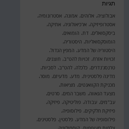
תגיות
אבולוציה
אלוהים
אמונה
אסטרונומיה
אסטרופיזיקה
ארכיאולוגיה
אתיקה
ביסקסואלים
דת
הומואים
הומוסקסואליות
היסטוריה
היסטוריה של המדע
המפץ הגדול
זכויות אזרח
זכויות להט"ב
חוצנים
טרנסג'נדרים
כלכלה
להט"ב
לסביות
מדינה פלסטינית
מדע
מדעיזם
מוסר
מכניקת הקוואנטים
מציאות
מצעד הגאווה
משבר המים
סרטים
עב"מים
עבודה
פוליטיקה
פיזיקה
פיזיקת חלקיקים
פילוסופיה
פילוסופיה של המדע
פלסטין
פלסטינים
צלחות מעופפות
קוסמולוגיה