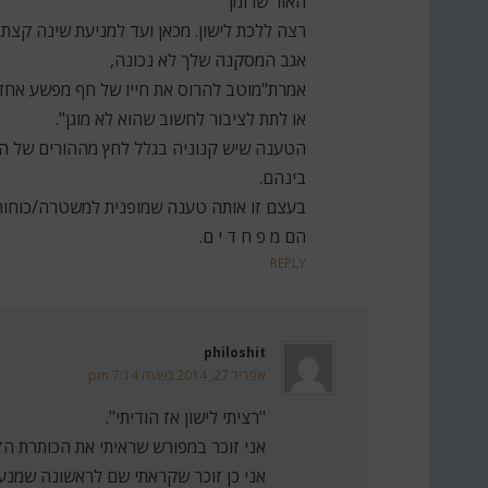
האור שרומן
רצה ללכת לישון. מכאן ועד למניעת שינה קצת
אגב המסקנה שלך לא נכונה,
אמרת"מוטב להרוס את חייו של חף מפשע אחד
או לתת לציבור לחשוב שהוא לא מוגן".
הטענה שיש קנוניה בגלל לחץ מההורים של הר
בינהם.
בעצם זו אותה טענה שמופנית למשטרה/כוחות 
הם מ פ ח ד י ם.
REPLY
philoshit
אפריל 27, 2014 בשעה 7:14 pm
"רציתי לישון אז הודיתי".
אני זוכר במפורש שראיתי את הכותרת הזו
אני כן זוכר שקראתי שם לראשונה שמנעו