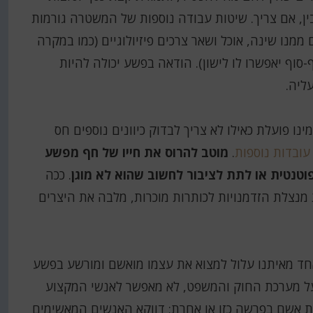
ן, אם צריך. שיטות עבודה נוספות של המשטרה גורמות
נו שינה, אוכל ושאר צרכים פיזיולוגיים (כמו במקרה
-סוף יאפשרו לו לישון). הודאה בפשע יכולה להיות
ליה.
 פועלת כאילו לא צריך לבדוק כיוונים נוספים חס
עובדות נוספות
.
מוטב להרוס את חייו של חף מפשע
טנטית או לתת לציבור לחשוב שהוא לא מוגן
. ככה
נצלת הזדמנויות לכותרות מוכרות, מלבה את היצרים
אחד מאיתנו עלול למצוא את עצמו מואשם ומורשע בפשע
על מערכת החוק והמשפט, לא מאפשר לאנשי המקצוע
ת אשם בפרשה כזו או אחרת; דווקא האנשים המאשימים