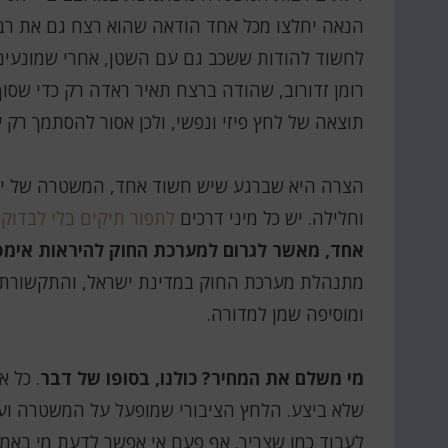
הנאה יחלצו מכל אחד הודאה שהוא רצח גם את רבי
לחשוד להודות ששכב גם עם השטן, אחרי שמונעים ממ
רומן זדורוב, שהודה ברצח תאיר ראדה רק כדי שסוף
תוצאה של לחץ פיזי ונפשי, ולכן אסור להסתמך רק ע
הצרה היא שברגע שיש חשוד אחד, המשטרה של ימינו
וחלילה. יש כל מיני דרכים
לתפור תיקים בלי לבדוק 
אחד, מאשר לגרום למערכת החוק להיראות אימפו
מתנהלת מערכת החוק במדינת ישראל, והתקשורת מ
ומוסיפה שמן למדורה.
מי משלם את המחיר? כולנו, בסופו של דבר
. כל 
שלא ביצע. הלחץ הציבורי שמופעל על המשטרה ו
לעבוד כמו שצריך. אף פעם אי אפשר לדעת מי באמ