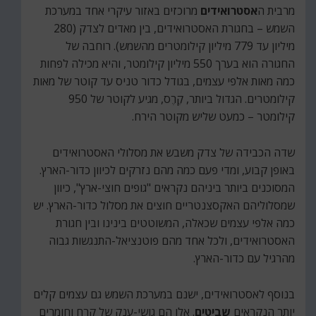
מרבית ה
אסטרואידים
מרוכזים באזור עיקרי אחד במערכת
השמש – בחגורת האסטרואידים, בין מאדים לצדק (280
מיליון עד 779 מיליון קילומטרים מהשמש). רוחבה של
החגורה הוא בערך 550 מיליון קילומטר, והיא מכילה לפחות
כמה מאות אלפי עצמים, בגודל כדור טניס עד קוטר של מאות
קילומטרים. הגדול ביותר, קֶרֶס, מגיע לקוטר של 950
קילומטר – כמעט שליש מקוטר הירח.
שדה הכבידה של צדק משבש את מסלולי האסטרואידים
באופן קבוע, ומדי פעם כמה מהם נזרקים לכיוון כדור-הארץ.
המסוכנים ביותר ביניהם נקראים "גופים חוצי-ארץ", כיוון
שמסלוליהם האקסצנטריים חוצים את מסלול כדור-הארץ. יש
כמה אלפי עצמים שכאלה, המשוטטים בינינו ובין חגורת
האסטרואידים, ולכל אחד מהם פוטנציאל-התנגשות גבוה
מהרגיל עם כדור-הארץ.
בנוסף לאסטרואידים, ישנם במערכת השמש גם עצמים קלים
יותר הנקראים
שביטים
. אלו הם גושי-ענק של קרח וחומרים