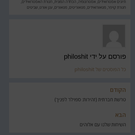
תיוגים
אסטרואידים
,
אסטרונומיה
,
הכחדה המונית
,
חגורת האסטרואידים
,
חגורת קויפר
,
מטאורואידים
,
מטאוריטים
,
מטאורים
,
ענן אורט
,
שביטים
פורסם על ידי
philoshit
כל הפוסטים של philoshit
הקודם
ניווט
טרשת חברתית (זהירות: ספוילר לפניך)
הבא
השיחות שלנו עם אלוהים