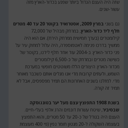
שזה היה העצם הגדול ביותר שפגע בכדור-הארץ מזה
עשור-שנים.
גם בשני
במרץ 2009, אסטרואיד בקוטר 20 עד 40 מטרים
חלף ליד כדור-הארץ
, במרחק מבהיל של 72,000
קילומטרים (בערך חמישית ממרחק הירח). אם הוא היה
ממשיך בדרכו פנימה לאטמוספרה, היה עלול למחוק עיר על
פני כדור-הארץ. ב-2004 עוד אחד חלף לידנו, בקוטר של
כשישה מטרים ובמרחק של כ-6,500 קילומטרים
מכדור-הארץ. היצורים הללו משוטטים חופשי במערכת
השמש, ולעתים קרובות מדי אנו מגלים אותם כשכבר מאוחר
מדי. למזלנו בשנים האחרונות הם תמיד מפספסים, אבל לא
תמיד זה קורה.
בשנת 1908 התפוצץ עצם מעל יער בטונגוסקה
שבסיביר
, שיטח עשרות דונמים והרג אלפי בעלי-חיים.
העצם היה בגודל של כ-20 עד 50 מטרים, והוא התפוצץ
בעוצמה השקולה ל-20 מגטון חומר נפץ (פי 400 מעוצמת