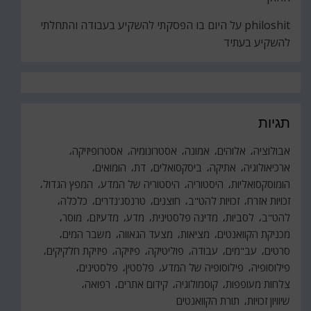
philoshit
על
היום בו הפסקתי להשקיע בעבודה והתחלתי
להשקיע בעתיד
תגיות
אבולוציה
אלוהים
אמונה
אסטרונומיה
אסטרופיזיקה
ארכיאולוגיה
אתיקה
ביסקסואלים
דת
הומואים
הומוסקסואליות
היסטוריה
היסטוריה של המדע
המפץ הגדול
זכויות אזרח
זכויות להט"ב
חוצנים
טרנסג'נדרים
כלכלה
להט"ב
לסביות
מדינה פלסטינית
מדע
מדעיזם
מוסר
מכניקת הקוואנטים
מציאות
מצעד הגאווה
משבר המים
סרטים
עב"מים
עבודה
פוליטיקה
פיזיקה
פיזיקת חלקיקים
פילוסופיה
פילוסופיה של המדע
פלסטין
פלסטינים
צלחות מעופפות
קוסמולוגיה
קידום אתרים
רפואה
שיוויון זכויות
תורת הקוואנטים