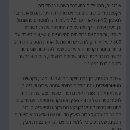
אורגניים, המטיילים במערכת השמש במסלולים
אקסצנטריים. שביטים מגיעים מחגורת קויפר, הנמצאת מעבר
לנפטון (4.5 מיליארד עד 7.5 מיליארד קילומטרים מהשמש),
וכן מענן אורט – קליפה עצומה המקיפה את כל מערכת
השמש, ותוחמת את גבולותיה החיצוניים (4,500 מיליארד עד
7,500 מיליארד קילומטרים מהשמש). אחד מהגופים הגדולים
ביותר בחגורת קויפר הוא פלוטו, שעד לפני כמה שנים עוד
נחשב ככוכב-לכת. לאחר שהודח ממעמדו, כיום הוא נחשב
כ"גוף טרנס-נפטוני".
עצמים קטנים, בין כמה מיקרונים ועד 10 מטר, נקראים
מטאורואידים
, והם כוללים רסיסי אסטרואידים ושביטים,
פסולת-חלל מעשה ידי-אדם ועוד. כאשר עצם שמיימי חודר
לאטמוספרה של כדור-הארץ הוא נקרא מטאור, ואם חלקים
ממנו מצליחים להגיע לקרקע הם נקרא מטאוריטים. רוב
החומר הנופל על כדור-הארץ מדי יום אינו אלא מטאורואידים
קטנים, שנשרפים כליל ו/או מגיעים לקרקע בצורת אבק
כתוש.