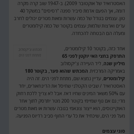
האסטרואיד של אוקטובר 2009). ב-1947 שוב קרה מקרה
דומה, אך הפעם אדמת סיביר ספגה "רסיסים" במשקל 40
טון. עצמים בגודל של כמה עשרות ומאות מטרים יכולים לחרב
ערים וארצות שלמות; עצמים בקוטר של כמה קילומטרים
ומעלה הם הבטחה להכחדה.
אחד כזה, בקוטר 10 קילומטרים,
מכתש צ'יקסולוב
התרסק בחצי האי יוקטן לפני 65
מתחת לפני הים
מיליון שנה
, ליד העיירה צ'יקסולוב
באמריקה המרכזית.
המכתש שהוא פער, בקוטר 180
קילומטרים
, עדיין נמצא שם, מתחת לפני הים. זה היה
האסטרואיד / שביט הקטלני שחיסל את הדינוזאורים, יחד
עם 50% משאר המינים שחיו דאז. אבל לא צריך ללכת רחוק
מדי; גם אם גוף שמיימי בקוטר 200 מטר יתרסק לתוך אחד
האוקיינוסים, הוא ייצור צונאמי בגובה עשרות או מאות מטרים
מעל פני הים, שיכחיד את כל ערי החוף סביב רדיוס הפגיעה.
סוגי עצמים