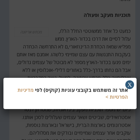
תוכניות מעקב ופעולה
כמעט כל אחד ממשוטטי החלל הללו,
מכתש אריזונה
עלול לסיים את דרכו בכדור-הארץ. ממש
מפליא שמאז הכחדת הדינוזאורי,ם לא התרחשה הכחדה
בעקבות התנגשות עם עצם שמיימי כלשהו. אומנם מאז אותם
ימים פגעו בכדור-הארץ מספר לא מבוטל של עצמים גדולים,
אבל הם נחתו בדרך-כלל באזורים דלילי-אוכלוסין או ללא
אוכלוסייה כלל. מכתש אריזונה, למשל, נוצר במדבריות
X
ארצות-הברית לפני כ-50,000 שנה. קוטרו 1,200 מטר
אתר זה משתמש בקובצי עוגיות (קוקיס) לפי
מדיניות
ועומקו 170 מטר.
הפרטיות >
כיום יש מספר תוכניות מעקב בינלאומיות, שמטרתן לנטר
אסטרואידים, שביטים ושאר עצמים שעלולים לסכן אותנו.
אסטרונומים בארצות הברית, בישראל ובארצות נוספות,
עוקבים אחר עצמים שמיימיים ובודקים את מסלוליהם.