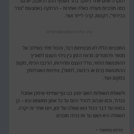
למקרה שיום אחד ניתקל בהר מעופף הנע לכיווננו, יש גם
כמה תוכניות פעולה כאלה ואחרות – הרחקה באמצעות "גורר
כבידתי", רקטות, קרני לייזר ועוד.
גורר כבידתי להסטת אסטרואידים
התוכניות הללו לא מבטיחות דבר, והכול תלוי בשילוב של
מספר פרמטרים: מרווח הזמן בין גילוי העצם לתאריך
ההתנגשות החזוי, גודל העצם ומהירותו, הרכבו הכימי, מקום
ההתנגשות (בים או ביבשה, למשל), צפיפות האוכלוסין
במקום ועוד.
ולשאלת השאלות: האם יפגע בנו גוף שמיימי שיסכן אותנו?
בגדול, וכמו שנהוג להגיד היום על כל אסון ממשמש ובא – כן.
בסופו של דבר הכול הוא שאלה של זמן, ויום אחד זה יקרה.
השאלה היא האם עד אז נהיה מוכנים.
פורסם ב
מחשבה