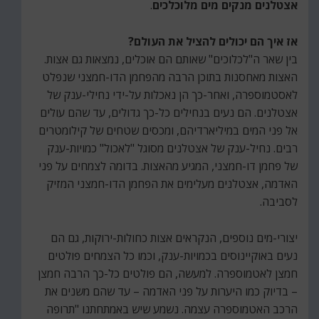
אצטלנים מנקים מים מלוכלכים
.
אז איך הם יכולים להציל את העולם?
בין שאר ה"לכלוכים" שאותם הם אוכלים, נמצאות גם אצות.
האצות מאחסנות בתוכן הרבה מהפחמן הדו-חמצני שנפלט
לאסטמוספרה, ואחר-כך הן נאכלות על-ידי נחילי-ענק של
אצטלנים. הם נעים בנחילים כל-כך גדולים, עד שהם עולים
אל פני המים במיליארדיהם, ומכסים שטחים של קילומטרים
רבים. נחיל-ענק של אצטלנים מסוגל "לאכול" כמויות-ענק
של פחמן דו-חמצני, המגיע מהאצות. בדומה לצמחים על פני
האדמה, אצטלנים מעלימים את הפחמן הדו-חמצני המזיק
לסביבה.
יצורי-מים נוספים, הנקראים אצות כחולות-ירוקות, גם הם
נעים באוקיינוסים בכמויות-ענק, וכמו כל הצמחים פולטים
חמצן לאטמוספרה. למעשה, הם פולטים כל-כך הרבה חמצן
– בדיוק כמו היערות על פני האדמה – עד שהם משנים את
הרכב האטמוספרה עצמה. נשמע שיש באמתחתנו "תרופה