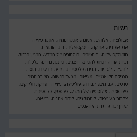
תגיות
אבולוציה
אלוהים
אמונה
אסטרונומיה
אסטרופיזיקה
ארכיאולוגיה
אתיקה
ביסקסואלים
דת
הומואים
הומוסקסואליות
היסטוריה
היסטוריה של המדע
המפץ הגדול
זכויות אזרח
זכויות להט"ב
חוצנים
טרנסג'נדרים
כלכלה
להט"ב
לסביות
מדינה פלסטינית
מדע
מדעיזם
מוסר
מכניקת הקוואנטים
מציאות
מצעד הגאווה
משבר המים
סרטים
עב"מים
עבודה
פוליטיקה
פיזיקה
פיזיקת חלקיקים
פילוסופיה
פילוסופיה של המדע
פלסטין
פלסטינים
צלחות מעופפות
קוסמולוגיה
קידום אתרים
רפואה
שיוויון זכויות
תורת הקוואנטים