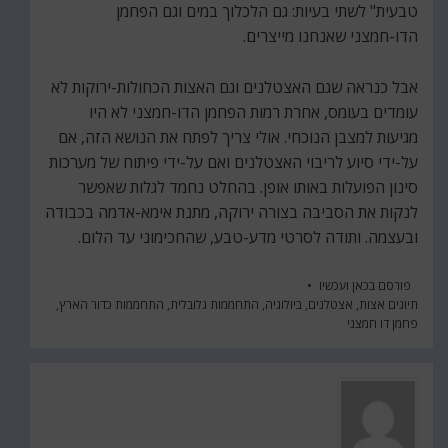
טבעית" לשתי בעיות: גם הלכלוך במים וגם הפחמן
הדו-חמצני שאנחנו מייצרים.
אבל כנראה שגם האצטלנים וגם האצות הכחולות-ירוקות לא
עומדים בעומס, אחרת רמות הפחמן הדו-חמצני לא היו
מגיעות למצבן הנוכחי. אולי צריך לפתח את הנושא הזה, אם
על-ידי סיוע לריבוי האצטלנים ואם על-ידי פיתוח של מערכות
סינון הפועלות באותו אופן. בהחלט נחמד לגלות שאפשר
לנקות את הסביבה בצורה ירוקה, מתנת אימא-אדמה בכבודה
ובעצמה. ותודה לסרטי מדע-טבע, שהחכימוני עד הלום.
פורסם ב
כאן ועכשיו
תיוגים
אצות
,
אצטלנים
,
ביולוגיה
,
התחממות גלובלית
,
התחממות כדור הארץ
,
פחמן דו חמצני