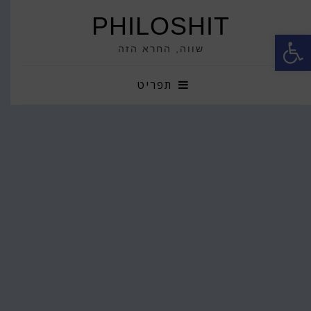
PHILOSHIT
פתח סרגל נגישות
שווה, החרא הזה
תפריט