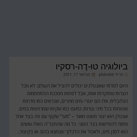
ביולוגיה טוּ-דֶה-רסקיו
פורסם
על ידי
philoshit
פברואר 17, 2011
ב
היום למדתי שאִצטלנים יכולים להציל את העולם. לא מכל
הצרות שפוקדות אותו, אבל לפחות מסכנת ההתחממות
הגלובלית. אלו הם יצורי-מים מוזרים, שנראים כמו מדוזות
שטוחות בכל מיני צורות; כמעט כמו שקיות שמרחפות במים.
אצטלן הוא יצור פשוט מאוד – "מעי" שקוף עם פה בצד אחד
ופתח להפרשות בצד השני. כל מה שהחבר'ה האלו עושים
הוא לסנן מים, ולאכול את הלכלוך שנמצא בהם. או בקיצור,