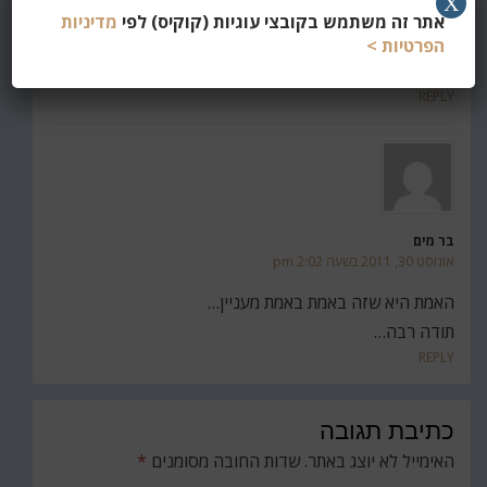
X
משה
אתר זה משתמש בקובצי עוגיות (קוקיס) לפי
מדיניות
פברואר 18, 2011 בשעה 1:25 am
הפרטיות >
ולמה חסכת מאיתנו את שמות הסרטים…?
REPLY
בר מים
אוגוסט 30, 2011 בשעה 2:02 pm
האמת היא שזה באמת באמת מעניין…
תודה רבה…
REPLY
כתיבת תגובה
האימייל לא יוצג באתר.
שדות החובה מסומנים
*