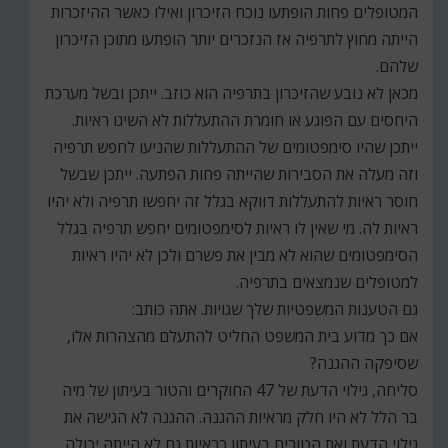
המטופלים פחות הופתעו נוכח הזיכרון ואילו כאשר ההיזכרות
הייתה מחוץ לתרפיה אז הנזכרים יותר הופתעו מתוכן הזיכרון
שלהם.
מכאן לא נובע שהזיכרון בתרפיה הוא כוזב. ייתכן ובשל מערכת
היחסים עם הפוגע או חומרת ההתעללות לא השיגו ראיות.
ייתכן שהיו סימפטומים של ההתעללות שהניעו לחפש תרפיה
וזה מעלה את הסבירות שהייתה פחות הפתעה. ייתכן שבשל
חוסר ראיות להתעללות דווקא בגלל זה יחפשו תרפיה ולא יהיו
ראיות לה. מי שאין לו ראיות לסימפטומים יחפש תרפיה בגלל
הסימפטומים שהוא לא מבין את פשרם ולכן לא יהיו ראיות
למטופלים שנמצאים בתרפיה.
גם הטענות המשפטיות שלך שגויות. אתה כותב:
אם כך מדוע בית המשפט החליט להתעלם מהצהרות אלו,
שסיפקה ההגנה?
סליחה, גילוי הדעת של 47 החוקרים והטור בעיתון של מיה
בר הלל לא היו חלק מראיות ההגנה. ההגנה לא הגישה את
גילוי הדעת ואת הטורים בעיתון כראיות גם לא הייתה יכולה