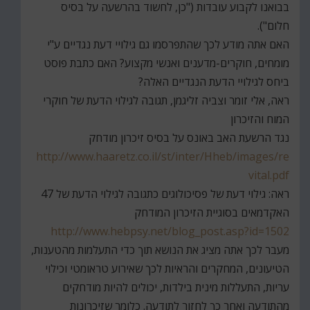
בבואנו לקבוע עובדות ("כן, לחשוד בהרשעה על בסיס
חלום").
האם אתה מודע לכך שהתפרסמו גם גילויי דעת נגדיים ע"י
מומחים, חוקרים-מדענים ואנשי מקצוע? האם כתבת פוסט
ביחס לגילויי הדעת הנגדיים האלה?
ראה, אלי זומר וצביה זליגמן, תגובה לגילוי הדעת של חוקרי
המוח והזיכרון
נגד הרשעת האב באונס על בסיס זיכרון מודחק
http://www.haaretz.co.il/st/inter/Hheb/images/re
vital.pdf
ראה: גילוי דעת של פסיכולוגים כתגובה לגילוי הדעת של 47
האקדמאים בסוגיית הזיכרון המודחק
http://www.hebpsy.net/blog_post.asp?id=1502
מעבר לכך אתה מציג את הנושא תוך כדי התעלמות מהטענות,
הטיעונים, המחקרים והראיות לכך שאירוע טראומטי וכילוי
עריות, התעללות מינית בילדות, יכולים להיות מודחקים
מהתודעה ואחר כך לחזור לתודעה. כלומר שזיכרונות