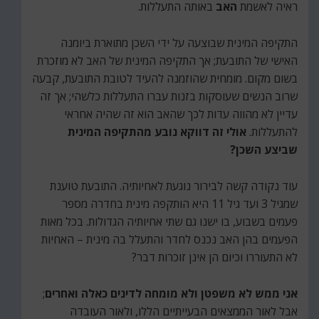
ראיה לאשמת
האב
באותה התעללות.
התקיפה המינית שבוצעה על ידי השכן מתוארת ביומנה
האישי של התובעת; אך התקיפה המינית של האב לא מוזכרת
בשום מקום. מומחית שהוזמנה להעיד לטובת התובעת, קבעה
שרוב הנשים שעוסקות בזנות עברו התעללות כלשהי; אך זה
עדיין לא מהווה עדות לכך שהאב הוא זה שהיה אחראי
להתעללות.
אולי זה דווקא נובע מהתקיפה המינית
שביצע השכן?
עוד נקודה קשה לבירור נוגעת לאחיותיה. התובעת טוענת
שמגיל 3 ועד גיל 11 היא הותקפה מינית בחדרה מספר
פעמים בשבוע, בו ישנו גם שתי אחיותיה הגדולות. בכל מאות
הפעמים בהן האב נכנס לחדר והתעלל בה מינית – האחיות
לא התעוררו וכיום הן אינן זוכרות דבר?
אני ממש לא משפטן ולא מומחה לדינים כאלה ואחרים
;
אבל לאור הממצאים הבעייתיים הללו, ולאור העובדה