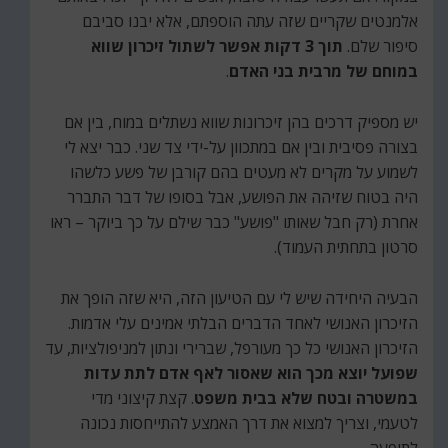
אלמנטים שקריים שזה עתה הוספתם, אלא יבנו סביבם
סיפור שלם.
תוך 3 דקות אפשר לשתול זיכרון שווא
במוחם של מרבית בני האדם
.
יש מספיק דרכים בהן זיכרונות שווא נשתלים במוח, בין אם
בצורה פסיבית ובין אם במתכוון על-ידי צד שני. כבר יצא לי
לשמוע על מקרים לא מעטים בהם קורבן של פשע כלשהו
היה בטוח שזיהה את הפושע, אבל בסופו של דבר התברר
אחרת (רק חבל שאותו "פושע" כבר שילם על כך ביוקר – ראו
סרטון בתחתית העמוד).
הבעיה היחידה שיש לי עם הטיעון הזה, היא שזה הופך את
הזיכרון האנושי לאחד הדברים הבלתי אמינים עלי אדמות.
הזיכרון האנושי כל כך מעורפל, שברירי ונתון למניפולציות, עד
שפועל יוצא מכך הוא שאסור לאף אדם לתת עדות
במשטרה ובטח שלא בבית משפט
. קצת קיצוני מדי
לטעמי, וצריך למצוא את דרך האמצע להתייחסות נכונה