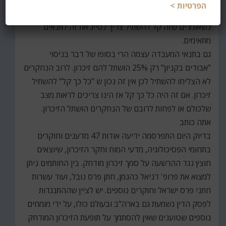
הפרטיות >
להשתיל זכרונות אלא מאוד קשה עד בלתי אפשרי. לכן,
כשאומרים שזה קל להשתיל צריך לסייג את זה לתנאים
מתאימים.
גם בתנאי המעבדה עצמה הרי בסופו של דבר בניסוי
"אבודים בקניון" רק 25% הושתל להם זיכרון. לרוב הנחקרים
לא הצליחו להשתיל לכן אין זה נכון ש "כל כך קל" להשתיל
זיכרון. אם זה היה כל כך קל אז הינו צריכים לראות מצב
שלכולם או לפחות לרובם של הנחקרים הושתל הזיכרון.
אתה כותב
בדיוק היום התפרסמה ידיעה אודות 47 מדענים וחוקרים
בתחומי הפסיכולוגיה, מדעי המוח וחקר הזיכרון, שיוצאים
חוצץ נגד ההרשעה על סמך זיכרון מודחק. בין החותמים ניתן
למצוא את פרופ' דניאל כהנמן, חתן פרס נובל, ועוד עשרות
חתני פרס ישראל וחוקרים נוספים. יש לציין שההתנגדות
לפסק הדין נשמעת גם בארה"ב ובעולם כולו, על ידי מומחים
נוספים שטוענים שאין להסתמך על תופעת הזיכרון המודחק