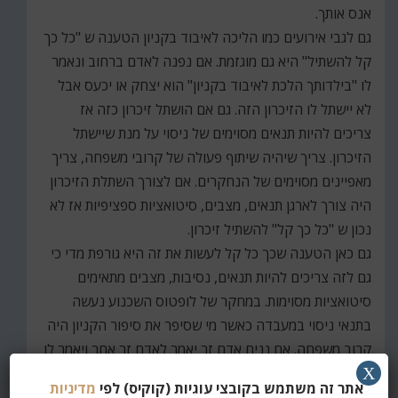
אנס אותך.
גם לגבי אירועים כמו הליכה לאיבוד בקניון הטענה ש "כל כך
קל להשתיל" היא גם מוגזמת. אם נפנה לאדם ברחוב ונאמר
לו "בילדותך הלכת לאיבוד בקניון" הוא יצחק או יכעס אבל
לא יישתל לו הזיכרון הזה. גם אם הושתל זיכרון כזה אז
צריכים להיות תנאים מסוימים של ניסוי על מנת שיישתל
הזיכרון. צריך שיהיה שיתוף פעולה של קרובי משפחה, צריך
מאפיינים מסוימים של הנחקרים. אם לצורך השתלת הזיכרון
היה צורך לארגן תנאים, מצבים, סיטואציות ספציפיות אז לא
נכון ש "כל כך קל" להשתיל זיכרון.
גם כאן הטענה שכך כל קל לעשות את זה היא גורפת מדי כי
גם לזה צריכים להיות תנאים, נסיבות, מצבים מתאימים
סיטואציות מסוימות. במחקר של לופטוס השכנוע נעשה
בתנאי ניסוי במעבדה כאשר מי שסיפר את סיפור הקניון היה
קרוב משפחה. אם נניח אדם זר יאמר לאדם זר אחר ויאמר לו
X
"שמע כשהיית ילד הלכת לאיבוד בקניון" לא תהיה השתכנעות
אתר זה משתמש בקובצי עוגיות (קוקיס) לפי
מדיניות
אלא דחייה על הסף. בתנאים אלה אין זה נכון שכל כך קל