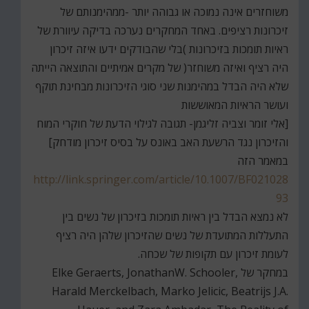
משוחזרים אינה נמוכה או גבוהה יותר -ממהימנותם של
זיכרונות רציפים. באחד המחקרים נערכה בדיקה עיוורת של
ראיות תומכות בזיכרונות )בלי שהבודקים ידעו איזה זיכרון
היה רציף ואיזה משוחזר( של מקרים אמיתיים והתוצאה הייתה
שלא היה הבדל במהימנות שני סוגי הזיכרונות מבחינת תוקף
ועושר הראיות המאוששות
[אלי זומר וצביה זליגמן- תגובה לגילוי הדעת של חוקרי המוח
והזיכרון נגד הרשעת האב באונס על בסיס זיכרון מודחק]
במאמר הזה
http://link.springer.com/article/10.1007/BF021028
93
לא נמצא הבדל בין ראיות תומכות בזיכרון של נשים בין
התעללות המתועדת של נשים שהזיכרון שלהן היה רציף
לעומת זיכרון עם תקופות של שכחה.
במחקר של Elke Geraerts, JonathanW. Schooler,
Harald Merckelbach, Marko Jelicic, Beatrijs J.A.