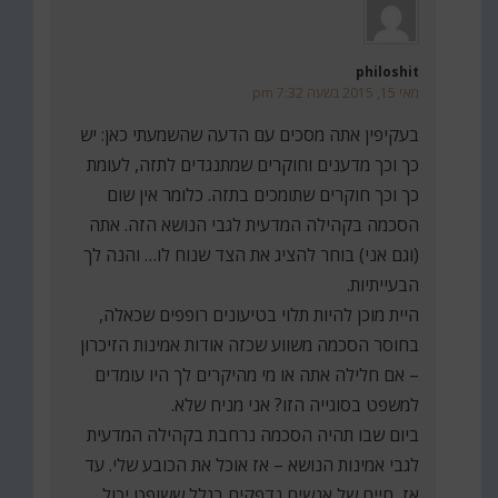
philoshit
מאי 15, 2015 בשעה 7:32 pm
בעקיפין אתה מסכים עם הדעה שהשמעתי כאן: יש
כך וכך מדענים וחוקרים שמתנגדים לתזה, לעומת
כך וכך חוקרים שתומכים בתזה. כלומר אין שום
הסכמה בקהילה המדעית לגבי הנושא הזה. אתה
(וגם אני) בוחר להציג את הצד שנוח לו… והנה לך
הבעייתיות.
היית מוכן להיות תלוי בטיעונים רופפים שכאלה,
בחוסר הסכמה משווע שכזה אודות אמינות הזיכרון
– אם חלילה אתה או מי מהיקרים לך היו עומדים
למשפט בסוגייה הזו? אני מניח שלא.
ביום שבו תהיה הסכמה נרחבת בקהילה המדעית
לגבי אמינות הנושא – אז אוכל את הכובע שלי. עד
אז, חיים של אנשים נדפקים בגלל ששופט יכול