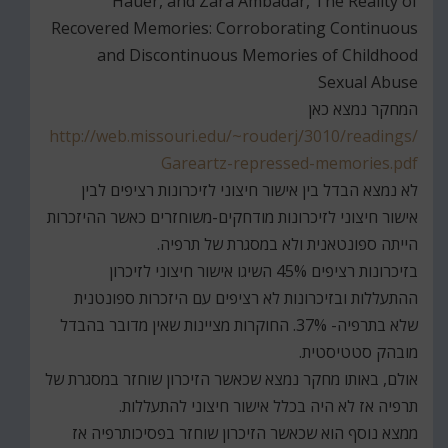
Hauer, and Zara Ambadar, The Reality of
Recovered Memories: Corroborating Continuous
and Discontinuous Memories of Childhood
Sexual Abuse
המחקר נמצא כאן
http://web.missouri.edu/~rouderj/3010/readings/
Gareartz-repressed-memories.pdf
לא נמצא הבדל בין אישור חיצוני לזיכרונות רציפים לבין
אישור חיצוני לזיכרונות מודחקים-משוחזרים כאשר ההיזכרות
הייתה ספונטאנית ולא במסגרת של תרפיה.
בזיכרונות רציפים 45% השיגו אישור חיצוני לזיכרון
ההתעללות ובזיכרונות לא רציפים עם היזכרות ספונטנית
שלא בתרפיה- 37%. החוקרות מציינות שאין מדובר בהבדל
מובהק סטטיסטית.
אולם, באותו מחקר נמצא שכאשר הזיכרון שוחזר במסגרת של
תרפיה אז לא היה בכלל אישור חיצוני להתעללות.
ממצא נוסף הוא שכאשר הזיכרון שוחזר בפסיכותרפיה אז