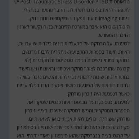
טראומטית Post-Traumatic Stress Disorder PTSD יש
לתופעה הזאת בסיס נוירופיזיולוגי הדבר מתועד במחקרי
דימות imaging תיעוד תפקוד היפוקמפוס תחת דחק.
היפוקמפוס הוא איבר במערכת הלימבית במוח וקשור לארגון
הזיכרון המפורש.
לטענתו, על הדחקה של התעללות מינית בילדות יש עדויות,
ראיות, תיעוד בספרות המקצועית-מחקרית לרבות מדגמים
במחקר כמותי בשיטות דגימה סטטיסטיות מקובלות (לא
קבוצה שהורכבה לצורך מחקר איכותני וראיונות) ויש תיעוד
במתודולוגיות שונות לרבות יומני ילדות והנשים נזכרו בשיהוי
ולרבות הודאות של הפוגעים כאשר פוגעים הודו בגילוי עריות
כאשר לנפגעת היה זיכרון מודחק.
לטענתו, כנסים, חומר מבוסס ראיות כנסים שסקרו את
הספרות המחקרית והגיעו למסקנה שזיכרון רציף וזיכרון
מודחק ששוחזר, יכולים להיות אמיתיים או לא אמיתיים.
סקירה עדכנית כזאת פורסמה לפני שנה-שנתיים בסימפוזיון
על המוטיבציה בנברסקה שהוא סימפוזיון מאוד יוקרתי והוא