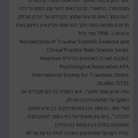
זומר טוען ש,105 מחוקרי הטראומה המובילים בעולם
מסטנפורד, הרווארד, גם קלינאים ידועי שם, חתמו על גילוי
דעת נתמך ראיות מדעיות שתומך בקבילות של זיכרון מודחק.
מדענים מתחום המוח חקר הטראומה וקלינאים במימון נאטו
והוציאו ב- 1996 ספר גדול
Recollections of Trauma: Scientific Evidence and
Clinical Practice Nato Science Series
בעקבות זאת כל הארגונים הגדולים American
Psychological Association APA
International Society for Traumatic Stress
Studies ISTSS,
שזה ארגון מאוד מחקרי, יצאו בעמדה בה הם מקבלים את
התוקף של תופעת הזיכרון מודחק.
(אלי זומר, הרצאה: זיכרונות מודחקים: בין מדע משפט
לחברה״, ביום עיון משותף של בתי הספר לפסיכולוגיה
ומשפטים במרכז הבינתחומי בהרצליה)
בגילוי דעת של פסיכולוגים כתגובה לגילוי הדעת של 47