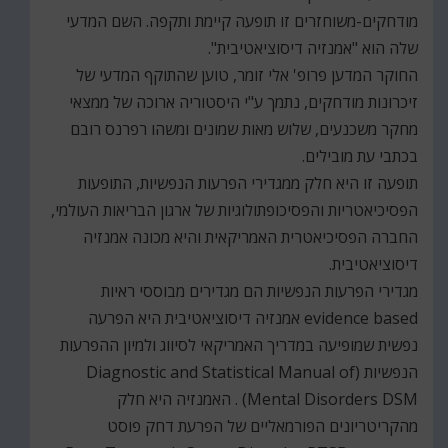
מודחקים-משוחזרים זו תופעה קיימת ותקפה. השם המדעי
שלה הוא "אמנזיה דיסוציאטיבית".
החוקר המדען פרופ' אלי זומר, טוען שהתוקף המדעי של
זיכרונות מודחקים, נתמך ע"י היסטוריה ארוכה של ממצאי
מחקר משכנעים, שלוש מאות שמונים ומשהו רפרנס רובם
בכתבי עת מובילים.
תופעה זו היא חלק ממגדירי הפרעות הנפשיות, התופעות
הפסיכיאטריות והפסיכופתולוגיות של ארגון הבריאות העולמי,
החברה הפסיכיאטרית האמריקאית והיא מכונה אמנזיה
דיסוציאטיבית.
מגדירי הפרעות הנפשיות הם מגדירים מבוססי ראיות
evidence based אמנזיה דיסוציאטיבית היא הפרעה
נפשית שמופיעה במדריך האמריקאי לסיווג ולמיון ההפרעות
הנפשיות (Diagnostic and Statistical Manual of
Mental Disorders DSM) . האמנזיה היא חלק
מהקריטריונים הפורמאליים של הפרעת דחק פוסט