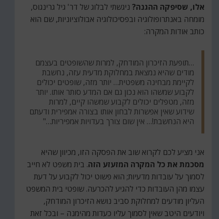
אלו, שסיפקה ההגנה?
ניגשתי לבלוג של דר' גיל גרינגוס,
מומחה באנתרופולוגיה ובפסיכולוגיה אבולוציוניות, שם הוא
כותב אודות המקרה:
…תופעת הזיכרון המודחק, למרות שהשופטים בעצמם
מודים שהיא נמצאת במחלוקת מדעית עזה, נחשבת
לקיימת מבחינה משפטית… יותר מזה, שופטים יכולים
לקבוע שמשהו הוא נכון גם אם המדע סותר אותו. יותר
מזה, מטפלים יכולים לקבוע שמשהו קיים, למרות
שידוע שאין אפשרות לבחון אותו בצורה אמפירית ודעתם
היא הנחשבת!… אין שום צורך בעדויות אמפיריות…"
אני מציע לכם לקרוא שוב את הפסקה הזו, מכיוון שהיא
מסכמת את כל המקרה המזעזע הזה
. בית משפט לא חייב
לסמוך על עובדות מדעיות; הוא פשוט יכול לקבוע על דעת
עצמו מהן העובדות כדי להגיע להכרעה. שופטי בית המשפט
העליון מודעים למחלוקת סביב נושא הזיכרון המודחק,
ויודעים היטב שאין לסמוך עליו כעדות מהימנה – ובכל זאת