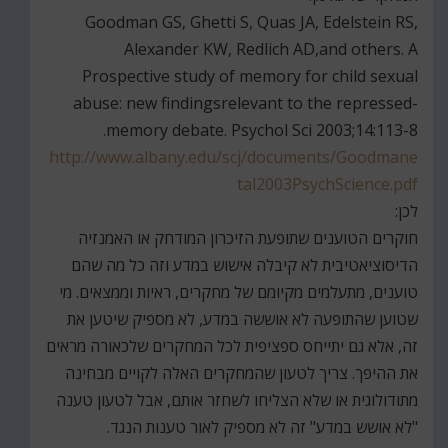
Goodman GS, Ghetti S, Quas JA, Edelstein RS,
Alexander KW, Redlich AD,and others. A
Prospective study of memory for child sexual
abuse: new findingsrelevant to the repressed-
memory debate. Psychol Sci 2003;14:113-8.
http://www.albany.edu/scj/documents/Goodmane
tal2003PsychScience.pdf
לכן:
חוקרים הטוענים שתופעת הזיכרון המודחק או האמנזיה
הדיסוציאטיבית לא קיבלה אישוש במדע וזה כל מה שהם
טוענים, מתעלמים מקיומם של מחקרים, ראיות וממצאים. מי
שטוען שהתופעה לא אוששה במדע, לא מספיק שיטען את
זה, אלא גם יתייחס ספציפית לכל המחקרים שלכאורה מראים
את ההיפך. צריך לטעון שהמחקרים האלה לקויים מבחינה
מתודולוגית או שלא הצליחו לשחזר אותם, אבל לטעון טענה
"לא אושש במדע" זה לא מספיק לאור טענות הנגד.