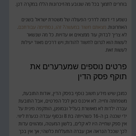
בוחרים לתמוך בכל מה שנובע מהזיכרונות הללו במקרה דנן.
נשמע די דומה לדרכי הפעולה של משטרת ישראל בשנים
האחרונות.
מצאתם חשוד במעשה? זהו, נסתיימה עבודתכם
.
לא צריך לבדוק עוד ממצאים או עדויות. כל מה שנשאר
לעשות הוא לגרום לחשוד להודות; ויש דרכים מאוד יעילות
לעשות זאת.
פרטים נוספים שמערערים את
תוקף פסק הדין
כמובן שיש מידע חשוב נוסף בפסק הדין, אודות התובעת,
משפחתה וחייה. לא איכנס כאן לכל הפרטים, אבל התובעת
עברה ילדות לא מאושרת בעליל ובמופגן, הותקפה מינית על
ידי שכנה בן ה-16 כשהייתה בת 8 ובסוף עבדה כנערת ליווי.
אין ספק שחייה היו לא קלים, בלשון המעטה, ומהווים עדות
לכך שככל הנראה אכן עברה התעללות כלשהי; אך אין בכך