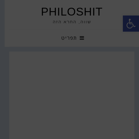
PHILOSHIT
פתח סרגל נגישות
שווה, החרא הזה
תפריט