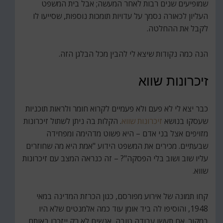
שמופיעים שנים רבות לאחר המעשה; אבל בית המשפט
העליון לכאורה נסמך על עדויות תומכות נוספות, שסייעו לו
לקבל את ההחלטה.
הנה כמה נקודות שיצא לי להבין מכל הבלגן הזה.
זיכרונות שווא
כבר יצא לי לא פעם ולא פעמיים לקרוא חומר ולראות תוכניות
שעסקו בנושא
זיכרונות שווא
. הקלות בה ניתן לשתול זיכרונות
מזויפים אצל בני אדם – היא פשוט מדהימה ומפחידה
שבעתיים. מכירים את המשפט הידוע "אמת היא מה שחוזרים
עליו שוב ושוב בלי הפסקה"? – זה כנראה המצב עם זיכרונות
שווא.
קחו תמונה של אירוע מפורסם, כגון הכרזת המדינה במאי
1948, והוסיפו לה ביד אומן עוד כמה אלמנטים שלא היו
במקור. אם תעשו עבודה טובה, אנשים לא רק ייזכרו באותם