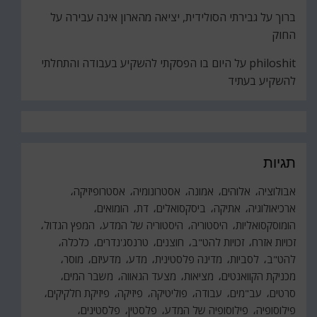
ברוך
על
גבירתי הסולידית, יציאה מהארון אינה עבירה על
החוק
philoshit
על
היום בו הפסקתי להשקיע בעבודה והתחלתי
להשקיע בעתיד
תגיות
אבולוציה
אלוהים
אמונה
אסטרונומיה
אסטרופיזיקה
ארכיאולוגיה
אתיקה
ביסקסואלים
דת
הומואים
הומוסקסואליות
היסטוריה
היסטוריה של המדע
המפץ הגדול
זכויות אזרח
זכויות להט"ב
חוצנים
טרנסג'נדרים
כלכלה
להט"ב
לסביות
מדינה פלסטינית
מדע
מדעיזם
מוסר
מכניקת הקוואנטים
מציאות
מצעד הגאווה
משבר המים
סרטים
עב"מים
עבודה
פוליטיקה
פיזיקה
פיזיקת חלקיקים
פילוסופיה
פילוסופיה של המדע
פלסטין
פלסטינים