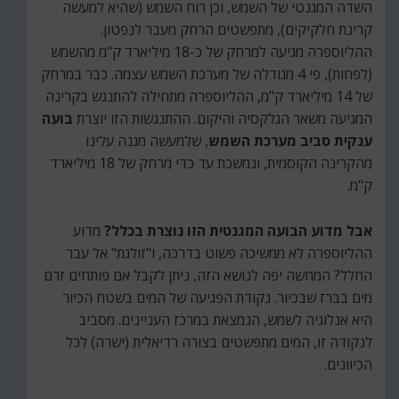
השדה המגנטי של השמש, וכן רוח השמש (שהיא למעשה
קרינת חלקיקים), מתפשטים הרחק מעבר לנפטון.
ההליוספרה מגיעה למרחק של כ-18 מיליארד ק"מ מהשמש
(לפחות), פי 4 מגודלה של מערכת השמש עצמה. כבר במרחק
של 14 מיליארד ק"מ, ההליוספרה מתחילה להתנגש בקרינה
המגיעה משאר הגלקסיה והיקום. ההתנגשות הזו יוצרת
בועה
ענקית סביב מערכת השמש
, שלמעשה מגנה עלינו
מהקרינה הקוסמית, ונמשכת עד כדי מרחק של 18 מיליארד
ק"מ.
אבל מדוע הבועה המגנטית הזו נוצרת בכלל?
מדוע
ההליוספרה לא ממשיכה פשוט בדרכה, ו"זולגת" אל עבר
החלל? המחשה יפה לנושא הזה, ניתן לקבל אם פותחים זרם
מים בברז שבכיור. נקודת הפגיעה של המים בשטח הכיור
היא אנלוגיה לשמש, הנמצאת במרכז העניינים. מסביב
לנקודה זו, המים מתפשטים בצורה רדיאלית (ישרה) לכל
הכיוונים.