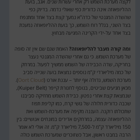
לקצה מערכת השמש רק אחרי עשרות שנים. אגב, בועת
ההליופאוזה אינה כדורית כפי שאולי נדמה. בדיוק כפי
שהשדה המגנטי של כדה"א נמעך קצת בצד אחד ומתנפח
בצד השני, בגלל רוח השמש, כך בועת ההליופאוזה נמעכת
בצד אחד על-ידי הקרינה המגיעה מבחוץ.
ומה קורה מעבר להליופאוזה?
האמת שגם שם אין זה סופה
של מערכת השמש. כי גם אחרי שהשדה המגנטי נעצר
בחריקה, שדה הכבידה של השמש ממשיך לפעול. במרחק
של כמה מיליארדי ק"מ נוספים נמצאת בועה שנייה סביב
מערכת השמש, גדולה אף יותר – עננת אורט (
Oort Cloud
).
מכאן מגיעים שביטים, בנוסף לחגורת קייפר (Kuiper Belt),
שנמצאת קצת אחרי נפטון. כבידת השמש מחזיקה סביבנו
שכבה כדורית חלולה של גושי קרח, כמו קליפת תפוז
שתכולתו רוקנה. העננה מקיפה את מערכת-השמש ואת
ההליופאוזה עצמה, במרחקים אדירים במונחים אנושיים: בין
150 מיליארד ק"מ ל-7,500 מיליארד ק"מ. זה אולי לא אומר
הרבה במבט ראשון, אבל כשזוכרים שמערכת השמש כולה