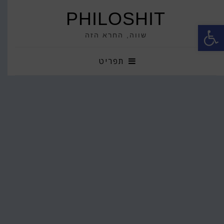
PHILOSHIT
פתח סרגל נגישות
שווה, החרא הזה
תפריט