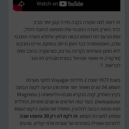
זה דומה למה שקורה בקנה-מידה קטן יותר סביב
כדור-הארץ. השדה המגנטי שלו מתפשט החוצה לחלל,
ומתנגש עם רוח השמש הבאה מבחוץ. אלמלא השדה המגנטי
שלנו, האטמוספרה כבר מזמן הייתה נמחקת, והיינו נחנקים
ללא חמצן ונשרפים בקרינה צורבת, כמו שקרה בכוכב חמה
(מרקורי). מי שאמר שטיפול בעזרת מגנטים לא טוב
לבריאות…?
בשנת 1977 שוגרו 2 חלליות Voyager לחקר מערכת
השמש. 34 שנים מאוחר יותר אחת מהן הגיעה לקצה הבועה
בקיץ האחרון, קצה הנקרא מגנטו-הליופאוזה (Magneto-
heliopause). בעוד כמה חודשים או שנים ספורות, החללית
תצא מטווח הבועה לחלוטין, ותתחיל את מסעה ביקום האמתי
שמחוץ למערכת השמש.
זה לקח לה רק 30 ומשהו שנה
;
ללמדכם שאפילו במהירות של עשרות אלפי קמ"ש, מגיעים