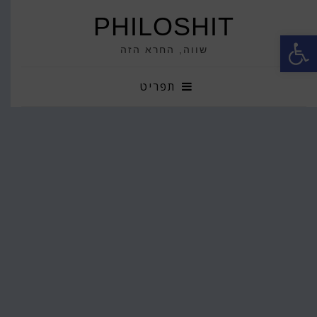
PHILOSHIT
פתח סרגל נגישות
שווה, החרא הזה
תפריט