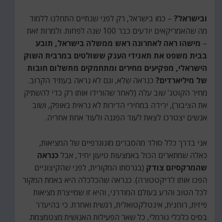
ובישראל?
– כמו בישראל, רק לפני שנתיים התחלנו ללמוד
מה שהאמריקאים יודעים כבר 100 שנה לפחות. ולמרות זאת
–
מישהו ראה לאחרונה ראש ממשלה בישראל, תובע
בבית משפט את תאגידי הענק ששולטים במרבית השוק
הישראלי, מפקיעים מחירים ומתחמקים מתשלום חובות
של מיליארדים?
כנראה שלא, וגם לא נראה בעתיד הקרוב.
מחיר הקוטג' שוב עלה (לאחר שהורידו אותו רק כדי להשתיק
את הציבור), ירידה במחירי הדירות לא נראית באופק, ושוב
אנשים יצטרכו לצאת לעוד הפגנה ולעוד אחת אחריה.
אני בדרך כלל סולד מהסברים מונוגרפיים של המציאות,
כאלה שמתארים הכול באמצעות טיעון יחיד, אבל
כנראה
שהמרקסיזם צודק
(בגרסתו המקורית, לפני שהקיצוניים
הפכו אותו לדיקטטורה). כנראה שהכלכלה היא באמת המקור
לכל הטוב והרע בעולם המודרני, והיא זו שמייצרת מציאות
פיזית, רוחנית, אינטלקטואלית, רגשית ואחרת. כי בהיעדר
בסיס כלכלי נורמלי, כל שאר הפעילות האנושית מצטמצמת.