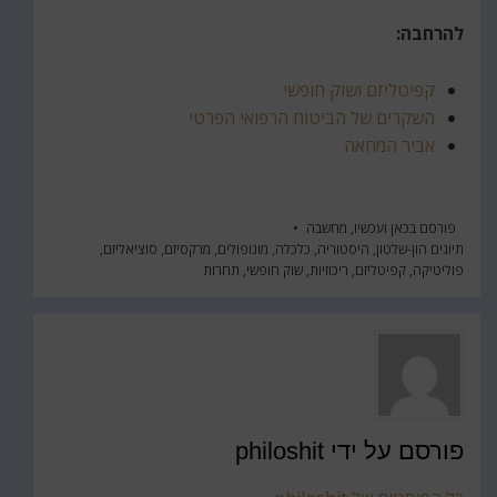
להרחבה:
קפיטליזם ושוק חופשי
השקרים של הביטוח הרפואי הפרטי
אביר המחאה
פורסם ב
כאן ועכשיו
,
מחשבה
תיוגים
הון-שלטון
,
היסטוריה
,
כלכלה
,
מונופולים
,
מרקסיזם
,
סוציאליזם
,
פוליטיקה
,
קפיטליזם
,
ריכוזיות
,
שוק חופשי
,
תחרות
פורסם על ידי
philoshit