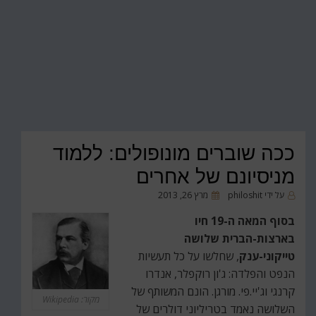
ככה שוברים מונופולים: ללמוד
מניסיונם של אחרים
פורסם
על ידי
philoshit
מרץ 26, 2013
ב
בסוף המאה ה-19 חיו
בארצות-הברית שלושה
טייקוני-ענק
, שחלשו על כל תעשיות
הנפט והפלדה: ג'ון רוקפלר, אנדרו
קרנגי וג'יי.פי. מורגן. הונם המשותף של
מקור: Wikipedia
השלושה נאמד בטריליוני דולרים של