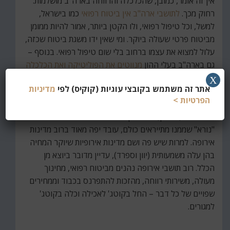
אין זה אומר, כמובן, שהכלכלה והרווחה בארה"ב מושלמות.
רחוק מכך.
לתושבי ארה"ב אין ביטוח רפואי
כמו בישראל,
למשל, וכל טיפול רפואי, ולו הקטן ביותר, אמור להיות ממומן
מביטוח פרטי שעולה ביוקר. ומי שאין ידו משגת ביטוח שכזה,
עלול למצוא את עצמו ברחוב בלי שום טיפול רפואי. בנוסף –
גם בארה"ב בעלי ההון
מנווטים את הפוליטיקה ואת הכלכלה
כרצונם
. אבל מבחינות כלכליות אחרות, ארה"ב בהחלט
X
אתר זה משתמש בקובצי עוגיות (קוקיס) לפי
מדיניות
מתקדמת שבעתיים בהשוואה לישראל.
הפרטיות >
על אירופה, כמובן, בכלל אין מה לדבר. אותו סוציאליזם
"נורא" שממנו מתייראים כולם, עובד יפה מאוד ברוב מדינות
אירופה. למרות שיש פה ושם מדינות אירופיות שיוקר המחיה
בהן עלה משמעותית (יוון וספרד), עדיין מדובר ביוצא מן
הכלל. רוב תושבי אירופה נהנים מביטוח רפואי, מחינוך
מעולה, משירותי רווחה, מהזכות להתפרנס בכבוד וממחירים
שפויים של כל דבר – החל בקוטג' לאכילה וכלה בקוטג'
למגורים.