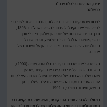
ימינו, והם עשו בכלכלת ארה"ב
כבשלהם.
למרות שבעסקים היו אויבים זה לזה, הם חברו אחד לשני כדי
לסייע לוויליאם מקינלי להיבחר לנשיאות ארה"ב ב-1896,
ובכך הוכיחו את כוחם של יחסי הון-שלטון. מקינלי תמך
בהשקפותיהם הכלכליות של השלושה, והסיר את כל
הרגולציות שעיכבו אותם מלצבור עוד הון על חשבונם של
אחרים.
חצי שנה לאחר שנבחר מקינלי גם לכהונה שנייה (1900),
הוא נורה למוות על-ידי מתנקש בארגון קיצוני, שטען
שהממשלה היא בובה של העשירים, ושכל מטרתה היא לקחת
עוד מהעניים. במקום הנשיא שנרצח עלה לשלטון סגן
הנשיא, תאודור רוזוולט, ב-1901.
רוזוולט לא היה חסיד הטייקונים, והוא פעל ביד קשה נגד
המונופולים ונגד יחסי ההון-שלטון שכילו את ארה"ב
. הוא