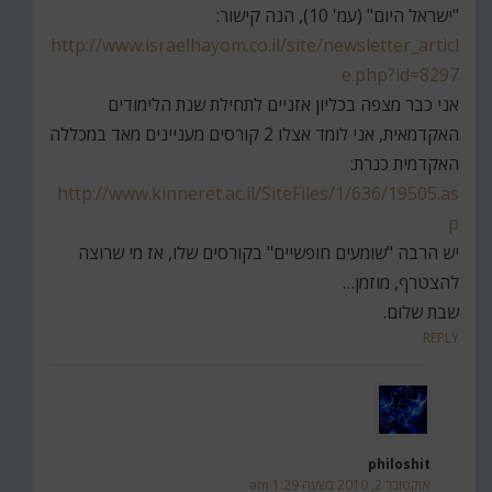
"ישראל היום" (עמ' 10), הנה קישור:
http://www.israelhayom.co.il/site/newsletter_articl
e.php?id=8297
אני כבר מצפה בכליון אזניים לתחילת שנת הלימודים
האקדמאית, אני לומד אצלו 2 קורסים מעניינים מאד במכללה
האקדמית כנרת:
http://www.kinneret.ac.il/SiteFiles/1/636/19505.as
p
יש הרבה "שומעים חופשיים" בקורסים שלו, אז מי שרוצה
להצטרף, מוזמן…
שבת שלום.
REPLY
philoshit
אוקטובר 2, 2010 בשעה 1:29 am