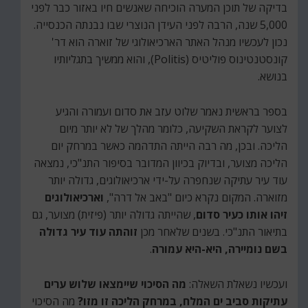
בדיקה של תוכן המערה הוכיחה שאנשים חיו באזור כבר לפני
5,000 שנה, הרבה לפני העידן הנוצרי שבו נבנתה הכנסייה.
נכון לעכשיו מנהל האתר הארכיאולוגי של זוארה הוא דר'
קונסטנטינוס פוליטיס (Politis), והוא ממשיך בתגליותיו
בנושא.
בספר בראשית נאמר שלוט עזב את סדום ועמורה והגיע
לצוער לקראת השקיעה, כלומר מהלך של לא יותר מיום
הליכה. ובכן, מה רבה הייתה התדהמה כאשר במרחק יום
הליכה מצוער, ובדיוק בכיוון המדובר בסיפור התנ"כי, נמצאה
עוד עיר עתיקה שנחפרה על-ידי ארכיאולוגים, גדולה יותר
מזוארה. המקום נקרא כיום "באב אל דרה",
וארכיאולוגים
זיהו אותו כעיר סדום
, שהייתה גדולה יותר (פיזית) מצוער, גם
בתיאור התנ"כי. בשנים שלאחר מכן
זוהתה עוד עיר גדולה
בשם נומיירה, היא-היא עמורה
.
ועכשיו נשאלת השאלה:
מה הסיכוי שיימצאו שלוש ערים
עתיקות סביב ים המלח, במרחק הליכה זו מזו?
מה הסיכוי