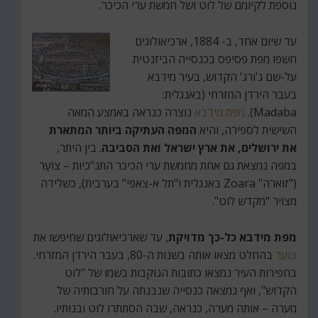
נוספת לקיומם של לוט ושל חמשת ערי הכיכר.
עד שיום אחד, ב- 1884, ארכיאולוגים
חשפו מפת פסיפס בכנסייה הביזנטית
על-שם ג'ורג' הקדוש, בעיר מידבא
בעבר הירדן המזרחי (באנגלית:
Madaba).
מפת מידבא
נוצרה כנראה באמצע המאה
השישית לספירה, והיא
המפה העתיקה ביותר המתארת
את ירושלים, את ארץ ישראל ואת הסביבה
. בין היתר,
במפה נמצאת גם אחת מחמשת ערי הכיכר התנ"כיות – צוֹעַר
("זוארה" Zoara באנגלית ו"תל א-צאפי" בערבית), כשלידה
מצויר "מקדש לוט".
מפת מידבא כל-כך מדויקת
, עד שארכיאולוגים שחיפשו את
צוער
בהחלט מצאו אותה בשנות ה-80, בעבר הירדן המזרחי.
בחפירות העיר נמצאו כתובות הנוקבות בשמו של "לוט
הקדוש", ואף נמצאה כנסייה שנבנתה על חורבותיה של
מערה – אותה מערה, כנראה, שבה הסתתרו לוט ובנותיו.