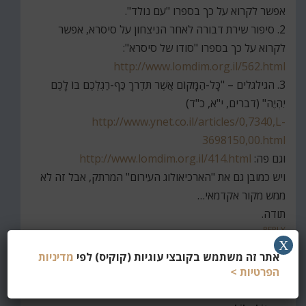
אפשר לקרוא על כך בספרו "עם נולד".
2. סיפור שירת דבורה לאחר הניצחון על סיסרא, אפשר
לקרוא על כך בספרו "סודו של סיסרא":
http://www.lomdim.org.il/562.html
3. הגילגלים – "כָּל-הַמָּקוֹם אֲשֶׁר תִּדְרֹךְ כַּף-רַגְלְכֶם בּוֹ לָכֶם
יִהְיֶה" (דברים, י"א, כ"ד)
http://www.ynet.co.il/articles/0,7340,L-
3698150,00.html
וגם פה:
http://www.lomdim.org.il/414.html
ויש כמובן גם את "הארכיאולוג העירום" המרתק, אבל זה לא
ממש מקור אקדמאי…
תודה.
REPLY
X
אתר זה משתמש בקובצי עוגיות (קוקיס) לפי
מדיניות
הפרטיות >