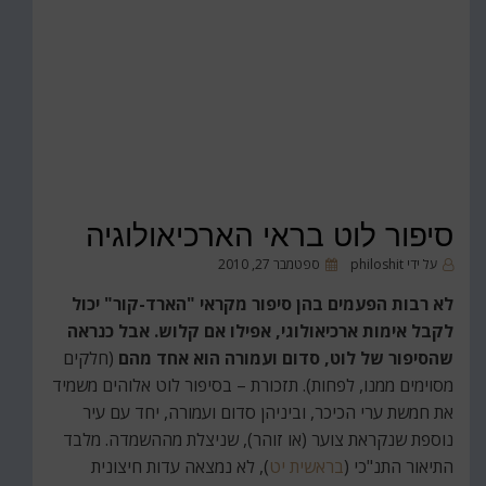
סיפור לוט בראי הארכיאולוגיה
פורסם
על ידי
philoshit
ספטמבר 27, 2010
ב
לא רבות הפעמים בהן סיפור מקראי "הארד-קור" יכול
לקבל אימות ארכיאולוגי, אפילו אם קלוש. אבל כנראה
שהסיפור של לוט, סדום ועמורה הוא אחד מהם
(חלקים
מסוימים ממנו, לפחות). תזכורת – בסיפור לוט אלוהים משמיד
את חמשת ערי הכיכר, וביניהן סדום ועמורה, יחד עם עיר
נוספת שנקראת צוער (או זוהר), שניצלת מההשמדה. מלבד
התיאור התנ"כי (
בראשית יט
), לא נמצאה עדות חיצונית