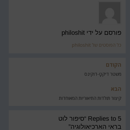
פורסם על ידי
philoshit
כל הפוסטים של philoshit
הקודם
ניווט
משטר דיקטָ-דוקינס
הבא
קיצור תולדות התיאוריות המאוחדות
5 Replies to “סיפור לוט
בראי הארכיאולוגיה”