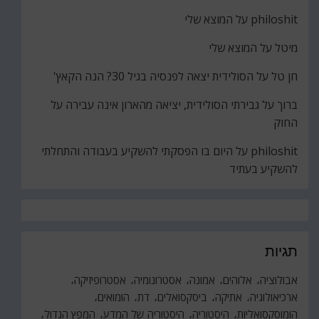
philoshit
על
המוצא שלי
מיטל
על
המוצא שלי
חן טל
על
הסולידית יצאה לפנסיה בגיל 30? הנה הקאץ'
ברוך
על
גבירתי הסולידית, יציאה מהארון אינה עבירה על
החוק
philoshit
על
היום בו הפסקתי להשקיע בעבודה והתחלתי
להשקיע בעתיד
תגיות
אבולוציה
אלוהים
אמונה
אסטרונומיה
אסטרופיזיקה
ארכיאולוגיה
אתיקה
ביסקסואלים
דת
הומואים
הומוסקסואליות
היסטוריה
היסטוריה של המדע
המפץ הגדול