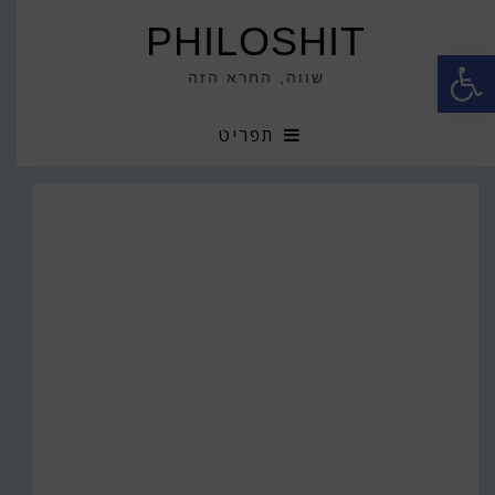
PHILOSHIT
פתח סרגל נגישות
שווה, החרא הזה
תפריט