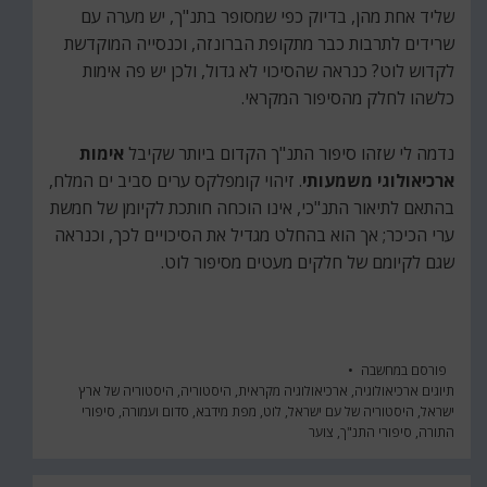
שליד אחת מהן, בדיוק כפי שמסופר בתנ"ך, יש מערה עם
שרידים לתרבות כבר מתקופת הברונזה, וכנסייה המוקדשת
לקדוש לוט? כנראה שהסיכוי לא גדול, ולכן יש פה אימות
כלשהו לחלק מהסיפור המקראי.
נדמה לי שזהו סיפור התנ"ך הקדום ביותר שקיבל
אימות
ארכיאולוגי משמעותי
. זיהוי קומפלקס ערים סביב ים המלח,
בהתאם לתיאור התנ"כי, אינו הוכחה חותכת לקיומן של חמשת
ערי הכיכר; אך הוא בהחלט מגדיל את הסיכויים לכך, וכנראה
שגם לקיומם של חלקים מעטים מסיפור לוט.
פורסם ב
מחשבה
תיוגים
ארכיאולוגיה
,
ארכיאולוגיה מקראית
,
היסטוריה
,
היסטוריה של ארץ
ישראל
,
היסטוריה של עם ישראל
,
לוט
,
מפת מידבא
,
סדום ועמורה
,
סיפורי
התורה
,
סיפורי התנ"ך
,
צוער