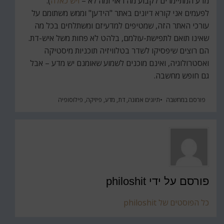
מדע המתיימרים לקבוע מה ראוי ומה לא –
ויש כאלה
).
לפעמים אני קורא דיונים באתר "הידען" וממש משתומם על
עורכי האתר הזה, שמטיפים למדעיזם ומשתלחים בכל מה
שאינו תואם לתפישת-עולמם, בלהט לא פחות משל איש-דת.
הם רוצים שיפסיקו לשדר בטלוויזיה תוכניות מיסטיקה
ואסטרולוגיה, ואינם מוכנים לשמוע שאומנם יש מדע – אבל
גם חופש מחשבה.
פורסם ב
מחשבה
תיוגים
אמונה
,
דת
,
מדע
,
פיזיקה
,
פילוסופיה
פורסם על ידי
philoshit
כל הפוסטים של philoshit