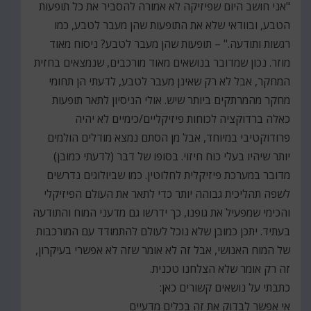
"אני חושב היום שפיזיקה לא אמורה להסביר את כל תופעות
הטבע, ובוודאי שלא את התופעות שהן מעבר לטבע, כמו
רגשות ותודעה." – תופעות שהן מעבר לטבע? ניסוח מאוד
מוזר. נכון שמדובר בנושאים מאוד מורכבים, שנמצאים בחזית
המחקר, אבל לא רק שאינן מעבר לטבע, לדעתי הן תחומי
מחקר מהמרתקים ביותר שיש. אולי הניסיון לתאר תופעות
כאלה ברדוקציה לכוחות פיזיקליים/כימיים לא יהיה
פרודוקטיבי במיוחד, אבל מן הסתם נמצא מודלים הולמים
יותר שיהיו בעלי כוח חיזוי. בסופו של דבר (לדעתי כמובן)
מדובר במערכת פיזיקלית לחלוטין. כמו שביולוגים נדרשים
לשפה תהליכית גבוהה יותר כדי לתאר את העולם הפיזיקלי
והכימי שמפעיל את גופנו, כך ידרשו גם מדעני המוח והתודעה
בעתיד. יתכן כמובן שלא נוכל לעולם להתמודד עם המורכבות
של המוח האנושי, אבל זה לא אומר שזה לא אפשרי בעיקרון,
זה רק אומר שלא הצלחנו טכנית.
כתבתי על נושאים קשורים כאן:
אי אפשר לבדוק את זה בכלים מדעיים