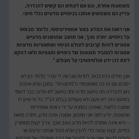
משמעות אחרת, וגם אם לעתים הם קשים להגדרה,
עדיין הם משמשים אותנו בניסויים מדעיים ככלי חיוני.
אני רואה את המדע באור אמפיריציסטי, כלומר מבוסס
על ניסויים. יתרה מכך, אני חושב שמושגים מדעיים
אמורים להיות קרובים לעולם הניסוי ושתאוריות מדעיות
אמורות להסביר תוצאות של ניסויים ותצפיות ולאו דווקא
לתת לנו ידע אולטימטיבי על העולם."
אכן מילים כדורבנות, למרות שנראה לי שדר' מלמד-כץ לא
יסכים עם הרבה מאמונותיי ה"מיסטיות". כמובן שלא איכנס
כאן להגדרה מה נחשב מדעי ומה נחשב לא-מדעי; כבר דשתי
בתחום הזה לא פעם ולא פעמיים בבלוג הנ"ל. כל מי שיש לו
אמונה כלשהי, שאינה נתמכת על ידי ראיות אמפיריות
מהשטח, יודע למה אני מתכוון. אמונה אינה מדע, ויתרה מזאת
– היא אינה אמורה להיות מדע; וטוב שכך. צריך קצת מסתורין
בחיים, קצת ענווה כדי להבין שלא הכול אנחנו יודעים או
יכולים לדעת. ואם צריך להטיל את כובד משקלה של מכניקת