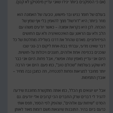
(אם כי הספקנים ביותר יגידו שאני עדיין מיסטיקן לא קטן).
בעולם של חומר נגיש ובר-מישוש, טבעה של האמונה הוא
מוזר ביותר; היא "דורשת" ממך להאמין בלי אף שמץ של
הוכחה. לכן היא נקראת אמונה – כאשר יודעים משהו עם
הלב ולא עם הראש; עם האינטואיציה ולא עם החושים
הפיזיולוגיים. מאדם שהחל את דרכו בשלילה מוחלטת של כל
דבר שאינו מדעי, עברתי בבת-אחת ליקום רב-גוני שבו
שוכנים בכפיפה אחת אלוהים, חוצנים ויכולות על-חושיות.
היום אני עדיין מאמין שזה אפשרי, אבל פחות. היום אני כבר
לא שוקע בעולמות "שכולם טוב", כמו פעם. היום אני הרבה
יותר מחובר למציאות ופחות לפנטזיה, וזה כמובן גבה מחיר –
אובדן התמימות.
אבל יש יוצאים מן הכלל, כמו אותה מתקשרת מחוננת שידעה
להגיד לי דברים שרק החברים הכי קרובים אלי יודעים. גם
הסרט "שיחות עם אלוהים", שהופק לפי הספר, תפס אותי
כרעם ביום בהיר. התובנות שיוצאות משם דומות מאוד לאותן