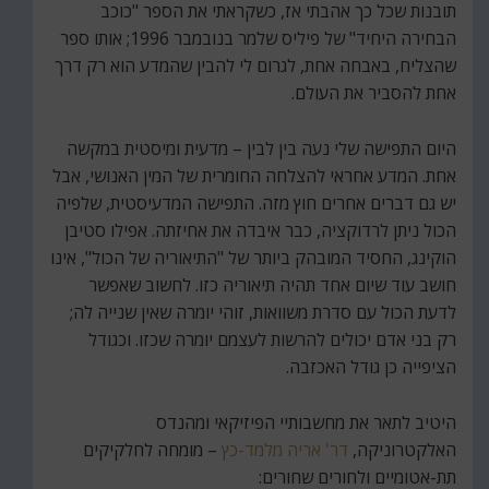
תובנות שכל כך אהבתי אז, כשקראתי את הספר "כוכב
הבחירה היחיד" של פיליס שלמר בנובמבר 1996; אותו ספר
שהצליח, באבחה אחת, לגרום לי להבין שהמדע הוא רק דרך
אחת להסביר את העולם.
היום התפישה שלי נעה בין לבין – מדעית ומיסטית במקשה
אחת. המדע אחראי להצלחה החומרית של המין האנושי, אבל
יש גם דברים אחרים חוץ מזה. התפישה המדעיסטית, שלפיה
הכול ניתן לרדוקציה, כבר איבדה את אחיזתה. אפילו סטיבן
הוקינג, החסיד המובהק ביותר של "התיאוריה של הכול", אינו
חושב עוד שיום אחד תהיה תיאוריה כזו. לחשוב שאפשר
לדעת הכול עם סדרת משוואות, זוהי יומרה שאין שנייה לה;
רק בני אדם יכולים להרשות לעצמם יומרה שכזו. וכגודל
הציפייה כן גודל האכזבה.
היטיב לתאר את מחשבותיי הפיזיקאי ומהנדס
האלקטרוניקה,
דר' אריה מלמד-כץ
– מומחה לחלקיקים
תת-אטומיים ולחורים שחורים: