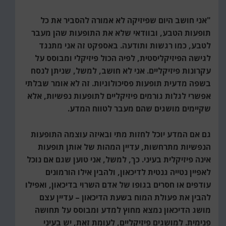
"אני חושב היום שפיזיקה לא אמורה להסביר את כל
תופעות הטבע, ובוודאי שלא את התופעות שהן מעבר
לטבע, כמו רגשות ותודעה. באספקט זה אני מתנגד
לגישה הפיזיקליסטית, לפיה הכול פיזיקלי ומבוסס על
עקרונות פיזיקליים. אני לא חושב, למשל, שניתן לנסח
בשפה מדעית תופעות פסיכולוגיות. זה לא אומר שבלתי
אפשרי לגלות גורמים פיזיקליים לתופעות נפשיות, אלא
שקיימים מושגים שהם מעבר לטווח המדע.
גם אם המדע יוכל לחזות מתי ובאיזה עוצמה התופעות
הנפשיות מתרחשות, עדיין המהות של אותן תופעות
אינה פיזיקלית בעיני. כך, למשל, אני טוען שגם אם נוכל
לאפיין נטייה גנטית לדיכאון, ולהבין אילו הורמונים
עודפים או חסרים בגופו של אדם השרוי בדיכאון, ואפילו
להבין את פעולת המוח בשעת הדיכאון – עדיין עצם
מושג הדיכאון נמצא מחוץ למדע ומבוסס על תחושה
פנימית. למושגים פיזיקליים, לעומת זאת, יש בעיני