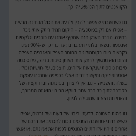
הקוואנטים לתוך הנושא, יהי כך.
גם כשחשבתי שאפשר להבין ולדעת את הכול מבחינה מדעית
– אפילו אם רק בפוטנציה – היקום תמיד ריתק אותי מכל
בחינה. הדבר הענק הזה שמקיף אותנו עם כוכבים וגלקסיות
אינספור, נשאר בלתי ידוע ברובו; עד כדי כך ש-90% ממנו
נקראים כיום בקוסמולוגיה החומר האפל והאנרגיה האפלה.
והיום הוא ממשיך לרתק אותי מאותן סיבות בדיוק, פלוס כמה
סיבות נוספות שנקראות אלוהים, חוצנים, על-חושיות וכולי.
אסטרופיזיקה ותקשור דרים אצלי בכפיפה אחת: זו עוסקת
בשלה, והשנייה – גם. אין לי צורך בסינתזה וברדוקציה של
כל דבר לתוך כל דבר אחר. דווקא הריבוי הוא זה המבורך,
והאחידות היא זו שמובילה לניוון.
וזו מהות האמונה, לדעתי. ריבוי של דעות ושל זרמים, אפילו
כשיש רודני-מחשבה המנסים בכוח להכתיב את דרכם של
אחרים (ויהיו אלו דתיים המנסים לכפות את אמונתם, או אנשי