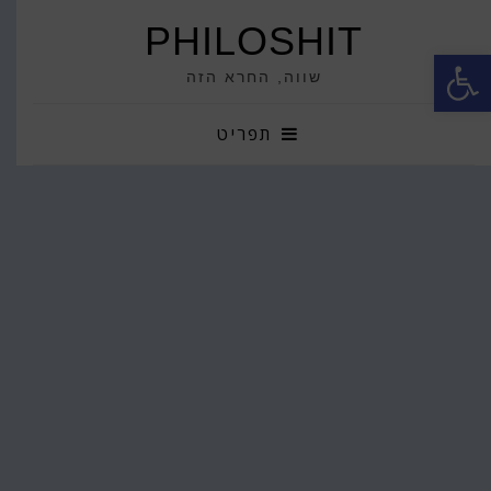
PHILOSHIT
פתח סרגל נגישות
שווה, החרא הזה
תפריט