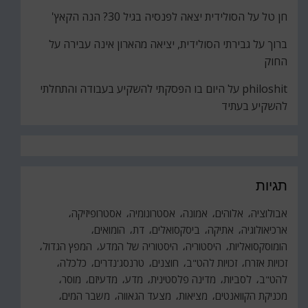
חן טל
על
הסולידית יצאה לפנסיה בגיל 30? הנה הקאץ'
ברוך
על
גבירתי הסולידית, יציאה מהארון אינה עבירה על
החוק
philoshit
על
היום בו הפסקתי להשקיע בעבודה והתחלתי
להשקיע בעתיד
תגיות
אבולוציה
אלוהים
אמונה
אסטרונומיה
אסטרופיזיקה
ארכיאולוגיה
אתיקה
ביסקסואלים
דת
הומואים
הומוסקסואליות
היסטוריה
היסטוריה של המדע
המפץ הגדול
זכויות אזרח
זכויות להט"ב
חוצנים
טרנסג'נדרים
כלכלה
להט"ב
לסביות
מדינה פלסטינית
מדע
מדעיזם
מוסר
מכניקת הקוואנטים
מציאות
מצעד הגאווה
משבר המים