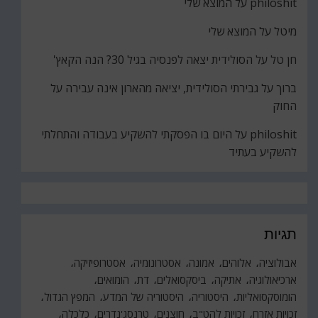
philoshit
על
המוצא שלי
מיטל
על
המוצא שלי
חן טל
על
הסולידית יצאה לפנסיה בגיל 30? הנה הקאץ'
ברוך
על
גבירתי הסולידית, יציאה מהארון אינה עבירה על
החוק
philoshit
על
היום בו הפסקתי להשקיע בעבודה והתחלתי
להשקיע בעתיד
תגיות
אבולוציה
אלוהים
אמונה
אסטרונומיה
אסטרופיזיקה
ארכיאולוגיה
אתיקה
ביסקסואלים
דת
הומואים
הומוסקסואליות
היסטוריה
היסטוריה של המדע
המפץ הגדול
זכויות אזרח
זכויות להט"ב
חוצנים
טרנסג'נדרים
כלכלה