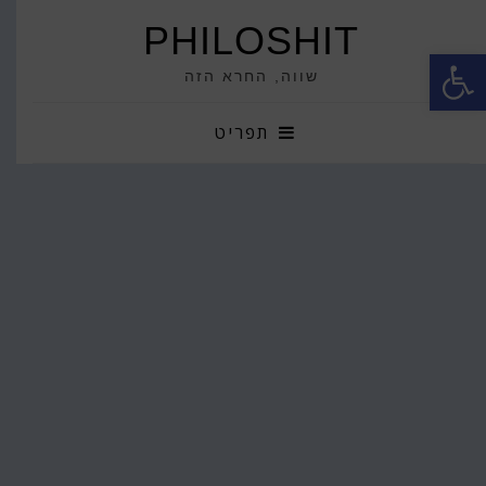
PHILOSHIT
פתח סרגל נגישות
שווה, החרא הזה
תפריט