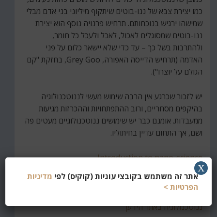
כמו יצירת צבא של ננו-בוטים שיתקוף מיליוני בני אדם מבלי
שמישהו ירגיש בנוכחותם. תרחיש פרנויה נוסף הוא יצירת
ננו-בוטים שמסוגלים לאכול, לאכל ולעכל כל חומר,
ולהתרבות בשל כך – עד כדי שלא יישאר כלום על פני
האדמה (תרחיש הדייסה האפורה, Grey Goo, בחזקת "קם
הגולם על יוצרו").
יש לזכור שכרגע אין הרבה שימוש מעשי לננוטכנולוגיה
בהיקפים מסחריים, ורוב ההתפתחויות וההכרזות מגיעות
ממעבדות. אומנם כבר יש שימושים ננוטכנולוגיים מעטים פה
ושם, אך התחום עדיין בחיתוליו.
Introduction to nano-science
X
אתר זה משתמש בקובצי עוגיות (קוקיס) לפי
מדיניות
ננו-בוטים כבר בתחילת העשור הבא
הפרטיות >
ננוטכנולוגיה באתר הידען