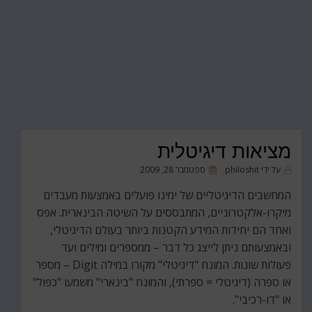
מציאות דיגיטלית
פורסם
על ידי
philoshit
ספטמבר 28, 2009
ב
המחשבים הדיגיטליים של ימינו פועלים באמצעות מעבדים
מיקרו-אלקטרוניים, המתבססים על השיטה הבינארית. אפס
ואחד הם יחידות המידע הקטנות ביותר בעולם הדיגיטלי,
ובאמצעותם ניתן לייצג כל דבר – ממספרים ומילים ועד
פעולות שונות. המונח "דיגיטלי" מקורו במילה Digit – מספר
או ספרה (דיגיטלי = ספרתי), והמונח "בינארי" משמעו "כפול"
או "דו-רכיבי".