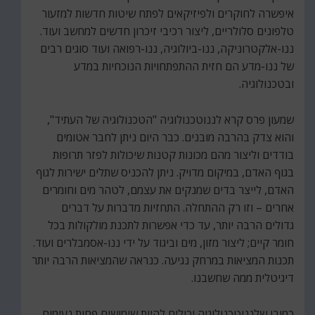
איפשרה לחוקרים ולפיזיקאים לפתח שיטות חדשות למזעור
טלפונים סלולריים, ליצור רכיבי זיכרון חדשים למחשב ועוד.
ננו-אלקטרוניקה, ננו-ביולוגיה, ננו-רפואה ועוד סוגים רבים
של ננו-מדע הם חזית ההתפתחויות הנוכחיות במדע
ובטכנולוגיה.
שמעון פרס קרא לננוטכנולוגיה "הטכנולוגיה של העתיד",
והוא צדק בהרבה מובנים. כבר היום ניתן לחבר אטומים
בודדים וליצור מהם מכונות קטנות שיכולות לפזר תרופות
בגוף האדם, במיקום מדויק. ניתן להכניס שתלים ישירות לגוף
האדם, לייצר בדים שמנקים את עצמם, לטהר מים וחומרים
אחרים – וזו רק ההתחלה. התחזיות מדברות על דברים
גדולים הרבה יותר, עד כדי אפשרות לתכנת מולקולות בכל
חומר קיים; ליצור מזון, מים וביגוד על ידי ננו-אסמבלרים ועוד.
תכנות המציאות במרחק נגיעה. כנראה שהמציאות הרבה יותר
דיגיטלית ממה שחשבנו.
כמובן שלננוטכנולוגיה יכולים להיות שימושים פחות נעימים,