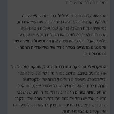
יחידות המידה הפיזיקליות.
המציאות עצמה היא "דיגיטלית" במובן זה שהיא עשויה
מחלקים קטנים ביותר. האם ניתן לתכנת את המציאות הזו,
כפי שמתכנתים מחשב? כנראה שכן. אומנם הטכנולוגיה
המודרנית לא יכולה לתמרן את הגדלים המזעריים שקבע
פלאנק, אבל כיום קיימת שיטה אחרת
לתפעול וליצירה של
אלמנטים מזעריים בסדר גודל של מיליארדית המטר –
ננוטכנולוגיה
.
המיקרואלקטרוניקה המודרנית
, למשל, עוסקת בתפעול של
אלקטרונים בשבבי מחשב בסדר גודל של מיליונית המטר
(מיקרומטר). בשיטה זו מזיזים קבוצות של אלקטרונים
וגורמים להם להפעיל מחשב או כל מכשיר אלקטרוני אחר.
ההתפתחויות בתחום הזה הובילו למזעור מדהים של שבבי
מחשב, אבל יש גבול עד כמה ניתן למזער אותם ועדיין לקבל
שבב בעל ביצועים מהירים יותר. צריך למצוא דרך לתפעל את
האלקטרונים בצורות אחרות.