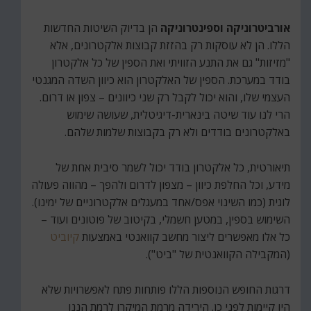
אורביטרוניקה וספינטרוניקה
הן בדיוק השיטות החדשות
הללו. הן לא עוסקות רק בהזזת קבוצות אלקטרונים, אלא
"מזיזות" גם את התנע הזוויתי ואת הספין של כל אלקטרון
בודד במערכת. הספין של האלקטרון הוא כיוון השדה המגנטי
העצמי שלו, והוא יכול לקבל רק שני כיוונים – צפון או דרום.
הרי לנו עוד שיטה בינארית-דיגיטלית, שעושה שימוש
באלקטרונים בודדים ולא רק בקבוצות שלמות שלהם.
תיאורטית, כל אלקטרון בודד יכול לשמר סיבית אחת של
מידע, וכל החלפת כיוון – מצפון לדרום ולהפך – מהווה פעולה
לוגית (כמו השינוי אפס/אחד במעגלים אלקטרוניים של ימינו).
השימוש בספין, במטען חשמלי, בקיטוב של פוטונים ועוד –
כל אלו מאפשרים ליצור מחשב קוואנטי באמצעות
קיוביט
(המקבילה הקוואנטית של "ביט").
דרגות החופש הנוספות הללו פותחות פתח לאפשרויות שלא
היו קיימות לפני כן. הירידה מרמת המיקרו לרמת הננו