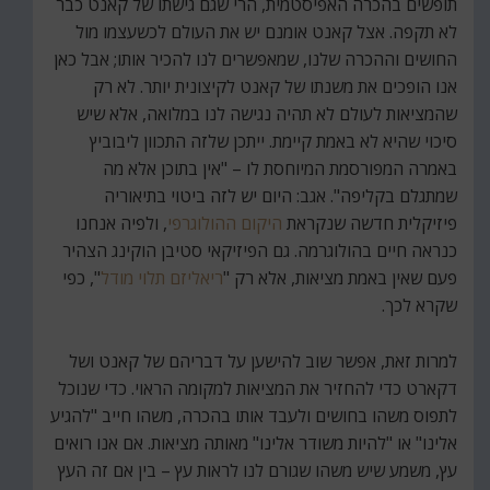
תופשים בהכרה האפיסטמית, הרי שגם גישתו של קאנט כבר
לא תקפה. אצל קאנט אומנם יש את העולם לכשעצמו מול
החושים וההכרה שלנו, שמאפשרים לנו להכיר אותו; אבל כאן
אנו הופכים את משנתו של קאנט לקיצונית יותר. לא רק
שהמציאות לעולם לא תהיה נגישה לנו במלואה, אלא שיש
סיכוי שהיא לא באמת קיימת. ייתכן שלזה התכוון ליבוביץ
באמרה המפורסמת המיוחסת לו – "אין בתוכן אלא מה
שמתגלם בקליפה". אגב: היום יש לזה ביטוי בתיאוריה
פיזיקלית חדשה שנקראת
היקום ההולוגרפי
, ולפיה אנחנו
כנראה חיים בהולוגרמה. גם הפיזיקאי סטיבן הוקינג הצהיר
פעם שאין באמת מציאות, אלא רק "
ריאליזם תלוי מודל
", כפי
שקרא לכך.
למרות זאת, אפשר שוב להישען על דבריהם של קאנט ושל
דקארט כדי להחזיר את המציאות למקומה הראוי. כדי שנוכל
לתפוס משהו בחושים ולעבד אותו בהכרה, משהו חייב "להגיע
אלינו" או "להיות משודר אלינו" מאותה מציאות. אם אנו רואים
עץ, משמע שיש משהו שגורם לנו לראות עץ – בין אם זה העץ