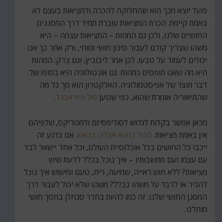
פועל יוצא מכך הוא שהחלוקה להכרה ולמציאות בעצם לא
באמת קיימת. הכרת המציאות עוברת תמיד דרך המסננים
החושיים שלנו, ולכן גם המהות – המציאות עצמה – היא
משהו שצריך קודם לעבור סינון חושי ומוחי, ורק אחר כך אנו
יכולים לעמוד על טבעו. לכן אמר ליבוביץ, וגם צדק: המהות
היא מה שאנו תופסים כמהות. גם אונטולוגיה היא בסופו של
דבר תוצר של אפיסטמולוגיה. האלקטרון הוא סך כל מה
שהתיאוריה אומרת שהוא, כפי שטען
פול פייראבנד
.
מכאן אפשר בקלות לגלוש לסוליפסיזם ולמטריקס, שלפיהם
אין באמת מציאות.
הכול נמצא אצלנו בראש
. אם ברגע זה
ייכבו כל החושים בכל אוכלוסיית העולם, וכל אחד יישאר לבד
עם עצמו ועם מחשבותיו – איך נוכל בכלל לדעת שיש
מציאות? ללא חוש ראייה, שמיעה, ריח, טעם ומישוש איך נוכל
להכיר או לדבר על משהו בכלל? משהו שלא יכול לעבור דרך
המסנן החושי שלנו. זה כמו להיות בחדר סנוזלן בחסך חושי
מוחלט.