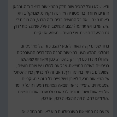
ודאי שלא נוכל להכיר שום חלק מהמציאות במצב כזה. ומכאן
חוזרים אחורה בהיסטוריה אל רנה דקארט, שנתקל בדיוק
באותו מצב – אם כל החושים כבים בזה הרגע, מה מוכיח לי
שיש עולם ויש תודעה? עצם המחשבות שלי, שממשיכות לרוץ
גם בהיעדר חושים. אני חושב – משמע אני קיים.
ברור שכיום קשה מאוד להגיע למצב כזה של סוליפסיזם
מוחלט. המדע מעגן במציאות הרבה מהדברים המעורפלים
שהחלו את דרכם אך ורק בהכרה, כגון תיאוריות שאוששו
בניסויים בעולם המציאות. אבל אם לכולנו יש אותם חושים,
שפועלים בדיוק באותה דרך, האם זה לא בדיוק כמו להסתכל
על המציאות מבעד לאותן משקפיים כל הזמן? משקפיים
שמבטיחים שתמיד נראה תוצאה מסוימת המעידה על קיומה
של מציאות? ושוב חוזרים לדקארט ולטענתו אודות חושים
שעלולים להטות את התוצאות לכאן או לכאן.
אז אם גם המציאות האונטולוגית היא לא יותר ממה שאנו