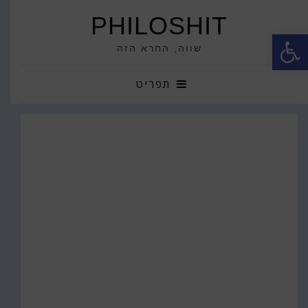
PHILOSHIT
פתח סרגל נגישות
שווה, החרא הזה
תפריט