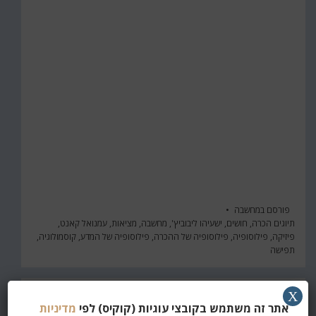
פורסם ב
מחשבה
תיוגים
הכרה
,
חושים
,
ישעיהו ליבוביץ'
,
מחשבה
,
מציאות
,
עמנואל קאנט
,
פיזיקה
,
פילוסופיה
,
פילוסופיה של ההכרה
,
פילוסופיה של המדע
,
קוסמולוגיה
,
תפישה
X
אתר זה משתמש בקובצי עוגיות (קוקיס) לפי
מדיניות