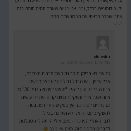
על קשקשנים כמו איין ראנד וספרי פילוסופיה שלא נכתבו על
ידי פילוסופים בכלל, וכו'.. אני בטוח שאתה תהיה תותח בזה,
אחרי שכבר קראתי את הבלוג שלך. חחח
REPLY
philoshit
פברואר 15, 2021 בשעה 8:29 am
גם אני לא בדיוק חובב גדול של תרבות הצריכה,
אבל עדיין… יש הבדל גדול בין לא לצרוך לשם
צריכה בלבד ובין להגיד "יצאתי לפנסיה בגיל 30" כי
אתה אוכל אורז ומתקלח במים קרים. את זה עושים
גם נזירים לסוגיהם. אין ספק שהיא יודעת במה
להשקיע, עם זה אני לא מתווכח בכלל.
לגבי מאמרי הפרכה – פעם אולי הייתה לי הסבלנות
לדברים מהסוג הזה. היום אין מצב