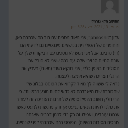
החושב הלא נורמלי
פברואר 13, 2021 בשעה 6:28 pm
אדון "philoshit", אני מאוד מסכים עם רוב מה שכתבת כאן,
והחומרים של הסולידית בנושאים פיננסיים גם לדעתי הם
(די) טובים, אבל אני ממש לא מסכים עם הביקורת שלך על
אורח החיים הנזירי שלה. עם כמה שאני לא סובל את
הסולידית באופן כללי, אני דווקא מאוד (מאוד!) מעריץ את
הרגלי הצריכה שהיא אימצה לעצמה.
נראה לי ששווה לך מאוד לקרוא את הפוסט בבלוג שלי
שהכותרת שלו היא "למה לא כדאי להיות מונע מרגשות". כי
הרי חלק חשוב מהפילוסופיה של תרבות הצריכה זה לעודד
את כולנו להיות מונעים כמעט אך ורק מרגשות (למעט כאשר
אנחנו עובדים, ואפילו זה רק כדי לממן דברים שאנחנו
צורכים מסיבות רגשיות). הפוסט הזה שכתבתי לפני שנתיים,