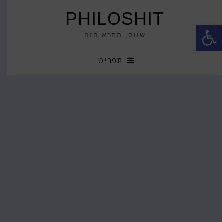
PHILOSHIT
פתח סרגל נגישות
שווה, החרא הזה
תפריט