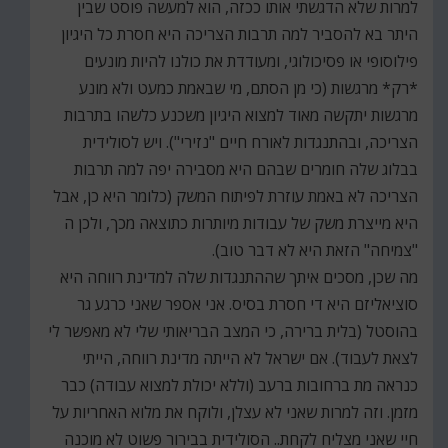
למרות שלא הדגשתי אותו ככזה, הוא למעשה פוסט שבין
היתר בא להסביר למה תרבות הצריכה היא חסרת כל היגיון
פילוסופי או פסיכולוגי, ומעודדת את כולנו להיות מונעים
*רק* מרגשות (כי מן הסתם, מי שבאמת כמעט ולא מונע
מרגשות יתקשה מאוד למצוא היגיון משכנע כלשהו בתרבות
הצריכה, ובהתנגדות לאורח חיים "נזירי"). ויש לסולידית
בבלוג שלה חומרים שבהם היא מסבירה יפה למה תרבות
הצריכה לא באמת עוזרת לפיתוח המשק (כלומר היא כן, אבל
היא מייצרת משק של עבודות מיותרות כתוצאה מכך, ולכן ה
"צמיחה" הזאת היא לא דבר טוב).
מה שכן, מסכים איתך שההתנגדות שלה למדינת רווחה היא
סוציאליזם היא די חסרת בסיס. אני אספר שאני כרגע גר
בהוסטל (בלית ברירה, כי המצב הבריאותי שלי לא מאפשר לי
לצאת לעבוד). אם ישראל לא הייתה מדינת רווחה, הייתי
כנראה מת ברחובות ברעב (וללא יכולת למצוא עבודה) כבר
מזמן. וזה למרות שאני לא עצלן, ולוקח את מלוא האחריות על
חיי שאני מצליח לקחת.. הסולידית בבירור פשוט לא מוכנה