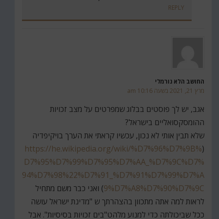
REPLY
החושב הלא נורמלי
מרץ 21, 2021 בשעה 10:16 am
אגב, יש לך פוסטים בבלוג שמפרטים על מצב זכויות
ההומסקסואליים בישראל?
שלא תבין אותי לא נכון, עכשיו קראתי את הערך בויקיפדיה
https://he.wikipedia.org/wiki/%D7%96%D7%9B%
(
D7%95%D7%99%D7%95%D7%AA_%D7%9C%D7%
94%D7%98%22%D7%91_%D7%91%D7%99%D7%A
9%D7%A8%D7%90%D7%9C
) ואני כבר משם מתחיל
לראות למה אתה מתכוון בהצהרתך ש "מדינת ישראל עושה
ככל שביכולתה כדי למנוע מלהט"בים זכויות בסיסיות". אבל