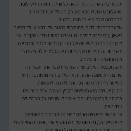
ירכוש יבלה או יהנה כל הנאה כלשהי כי הוא החליט לוגית
שהעלות נראית לו מתאימה. רק הסולידית תחליט ורק
ההחלטה שלה היא הנכונה והלוגית.
שלא לדבר על ילדים, להערכתי במגזר שלי להביא ילד לתואר
ראשון (בלי עזרה לדירה וכו') עולה לפחות מיליון שקלים. אני
מוכן לגור בחדר האשפה של הבניין ולחיות מלחם ומרגרינה
ולא לותר על הילדים שלי. למרות שהסולידית לא אישרה לי
את ההוצאה הזו כלוגית.
ולא, מכבסת המילים שלה שאומרת שכל אחד יעשה מה
שרוצה לא משנה את ערימות המילים האדנותיות בהן היא
מתיימרת להחליט מה נכון ומה לא נכון לאנושות.
מה כן יש לה? היא הצליחה לקבץ לעצמה עדת מעריצים
ברמה של כמעט כת ויחסי ציבור די טובים. כל הכבוד לה.
גילוי נאות,
אני פרשתי לפנסיה הרבה לפני גיל הפנסיה הרשמי של
מדינת ישראל, גם היום עוד לא הגעתי אליו, ואיכות החיים שלי
הרבה יותר טובה מהסיפורים של הסולידית,