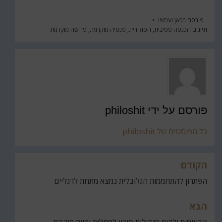
פורסם ב
כאן ועכשיו
תיוגים
הכנסה פסיבית
,
הסולידית
,
פנסיה מוקדמת
,
פרישה מוקדמת
פורסם על ידי
philoshit
כל הפוסטים של philoshit
הקודם
הפתרון להתחממות הגלובלית נמצא מתחת לרגליים
הבא
טראומות ילדות מגדילות סיכון למחלות ומוות מוקדם