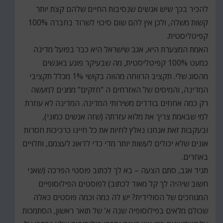
להכיר בכך שיש אנשים שנסיבות החיים שלהם קצת יותר
קשות משלה, ולכן אין להם שום סיכוי לשרוד בחברה 100%
קפיטליסטית.
האמת המצערת היא, אגב שישראל היא כבר בפועל מדינה
כמעט 100% קפיטליסטית, מה שבעיקר פוגע באנשים
מהסוג שלי. תקציב הרווחה מהווה בקושי 1% מכלל תקציבי
המדינה, והמיסים של האזרחים ה "חזקים" ממנים למעשה
רק כמה אחוזים בודדים משירותי המדינה. המדינה לא עוזרת
למי שבאמת צריך את מלוא עזרתה (שזה אנשים כמוני),
ובעקבות זאת אנחנו נאלץ לחיות את כל חיינו כרכיכות חסרות
אונים שלא יכולים לעשות יותר מדי כדי לדאוג לעצמם, ותלויים
באחרים.
תגיד אגב, סתם הצעה – בא לך לכתוב פוסטי הפרכה (שאני
חשוב שיהיה לך קל מאוד לכתוב) לפוסטים הפילוסופיים
המגוחכים של הסולידית? יש לה כמה וכמה פוסטים כאלה
שכולם מלאים בפילוסופיה שנה א' של תואר ראשון, הסתמכות