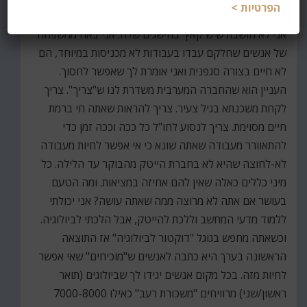
הפרטיות >
אוגוסט 20, 2021 בשעה 3:27 pm
אני לא חושבת שיש קאץ' בהישגים שלה. אני באה ממשפחה
של אנשים שחלקם עבדו בעבודות לא מכניסות במיוחד, הם
לא חיים בצורה סגפנית ואני אומרת לך שאפשר לחסוך.
העניין הוא שהחברה המערבית משדרת לנו ש"צריך". צריך
לקחת משכנתא בגיל צעיר. צריך להראות שאתה חי ברמת
חיים מסוימת. צריך לנסוע לחו"ל כל ככה וככה זמן כדי
להתאוורר מעבודה שאתה שונא כי אי אפשר לחיות מעבודה
לא-לחוצה שהיא לא בחברת הייטק מהבוקר עד הלילה. כל
מיני כללים כאלה שאין להם אחיזה במציאות. ומה הטעם
בעושר אם אתה לא מרוצה ממה שאתה עושה? אני יכולתי
ללמוד מדעי המחשב וללכת להייטק, אבל הלכתי לביולוגיה.
וכשאתה מחפש בגוגל "דוקטור לביולוגיה" אז התוצאה
הראשונה בערך היא כתבה לאנשים ש"מוכיחים" שאי אפשר
לחיות מזה. בכל מקום אנשים יגידו לך שביולוגים (תואר
ראשון/שני) מרוויחים "משכורת רעב" כאילו 7000-8000