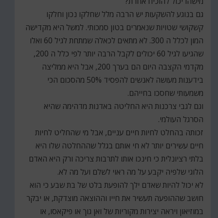
מישהו יכול להוכיח אחרת?
גם בנוגע להשקעות יש הרבה מלל שחלקו נכון וחלקו
קשקושי שטויות שנאמרים בטון סמכותי. למשל היא מקדישה
המון לכלל ה 300. לא מתאים לכאלה שמתחת לגיל 60 ואלו
שהגיעו לגיל 60 יכולים לקבל הרבה יותר לפי כלל ה 200,
מקדמי הקצבה היום הם בערך 200, אבל היא ממליצה
בידענות מעושה לאנשים להפסיד 50% מהסכום הכי
משמעותי שחסכו בחייהם.
וגם לגבי צרכנות היא החליטה באדנות מדהימה שהיא
הסרגל העולמי.
זכותה בהחלט לחיות חיים עניים, אבל מי שהחליט לחיות
חיים עשירים יותר לא חי אותם בגלל שההחלטה שלו היא
בלתי רציונלית כי חינכו אותו לתרבות צריכה ורק היא האדם
הלוגי שלפיה יקבע על מה ראוי לשלם ועל מה לא.
לא יכול להיות שאדם ילך להופעת בלט של בת שבע כי הוא
חושב שההופעה תעשיר את חייו וההוצאה מוצדקת, או יבקר
במוזיאון ויראה יצירות מקוריות של ואן גוך או פיקאסו, או