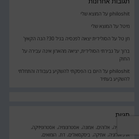
תגובות אחרונות
philoshit
על
המוצא שלי
מיטל
על
המוצא שלי
חן טל
על
הסולידית יצאה לפנסיה בגיל 30? הנה הקאץ'
ברוך
על
גבירתי הסולידית, יציאה מהארון אינה עבירה על
החוק
philoshit
על
היום בו הפסקתי להשקיע בעבודה והתחלתי
להשקיע בעתיד
תגיות
אבולוציה
אלוהים
אמונה
אסטרונומיה
אסטרופיזיקה
ארכיאולוגיה
אתיקה
ביסקסואלים
דת
הומואים