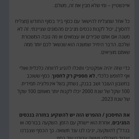
איינשטיין – ומי שלא מבין את זה, משלם.
כל אחד שמצליח להישאר עם כסף ביד בסוף החודש (מצליח
לחסוך), יכול לקנות נכסים מניבים מהסוגים שציינתי. זה לא
משנה אם אתם שכירים או עצמאים או מה גובה המשכורת
שלכם. הדבר היחיד שמשנה הוא שנשאר לכם יותר ממה
שאתם מוציאים.
כדי שזה יהיה אפקטיבי ותוכלו להגיע לרווחה כלכלית ואולי
אף לחופש כלכלי,
לא מספיק רק לחסוך
. כסף ששוכב
בחשבון העובר ושב בבנק, נשחק בשל אינפלציה תמידית.
100 שקל של שנת 2000 יכלו לקנות יותר מאותם 100 שקל
של שנת 2023.
את החיסכון / ההפרש הזה יש להשקיע בחזרה בנכסים
המניבים
, אחרת הוא יישחק עם הזמן. השקעה בבורסה או
בנדל"ן להשקעה, יניבו לנו עוד תשואה. כך הכסף שצברנו
יעבוד בשבילנו ויעשה עבורנו עוד כסף.