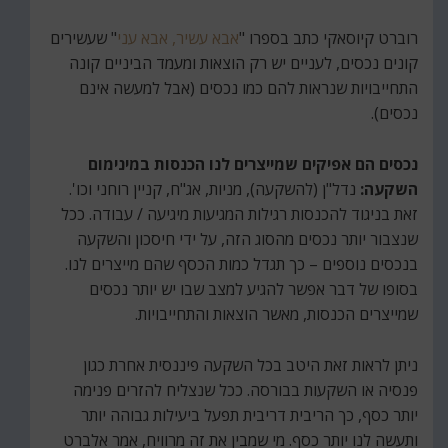
רוברט קיוסאקי כתב בספרו "
אבא עשיר, אבא עני
" שעשירים
קונים נכסים, לעניים יש רק הוצאות ומעמד הביניים קונה
התחייבויות שנראות להם כמו נכסים (אבל למעשה אינם
נכסים).
נכסים הם אפיקים שמייצרים לנו הכנסות במינימום
השקעה:
נדל"ן (להשקעה), מניות, אג"ח, קניין רוחני וכו'.
זאת בניגוד להכנסות רגילות המגיעות מיגיעה / עבודה. ככל
שנצבור יותר נכסים מהסוג הזה, על ידי חיסכון והשקעה
בנכסים נוספים – כך תגדל כמות הכסף שהם מייצרים לנו.
בסופו של דבר אפשר להגיע למצב שבו יש יותר נכסים
שמייצרים הכנסות, מאשר הוצאות והתחייבויות.
ניתן לראות זאת היטב בכל השקעה פיננסית אחרת כגון
פנסיה או השקעות בבורסה. ככל שנצליח להזרים פנימה
יותר כסף, כך הריבית דריבית תפעל ביעילות גבוהה יותר
ותעשה לנו יותר כסף. מי שמבין את זה מרוויח, אמר אלברט