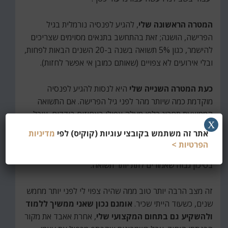
המטרה הראשונה שלי
, להגיע לפנסיה נורמלית בגיל
הפרישה, הושגה; זאת בהתחשב בתנאים מסוימים שצריכים
להישמר, כגון 5% תשואה בשנה ב-20 השנים הבאות לפחות,
ובלי אירועים לא צפויים (שאותם כמובן אי אפשר לחזות).
כעת המטרה השנייה שלי
היא לנסות להגיע לפנסיה
מוקדמת כמה שיותר מהר לפני גיל הפרישה. אם התשואה
הממוצעת תחרוג כלפי מעלה אפילו באחוזים בודדים, אוכל
X
לצאת לפנסיה מוקדמת כבר בגיל 55 או 60. כדי לוודא שזה
אתר זה משתמש בקובצי עוגיות (קוקיס) לפי
מדיניות
יקרה (עד כמה שניתן בכלל לוודא משהו בחיים האלה),
הפרטיות >
שיניתי את מסלולי ההשקעה העיקריים שלי ובחרתי באפיקים
בסיכון גבוה שאמורים לתת יותר תשואה.
זה מצב הרבה יותר טוב ממה שהיה צפוי לי לפני יותר מחמש
שנים, כשעוד הייתי שכיר.
אומנם נכון שאני ממשיך ללמוד
ולהשקיע גם בתחום המקצועי שלי
, אחרת אאבד את מקור