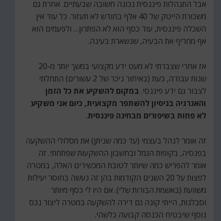
אבל התנהלות פיננסית נכונה חשובה שבעתיים. אחרת גם
משכורת הייטק של 40 אלף בחודש לא תעזור. כל עוד אין
השכלה פיננסית, עוד כסף הוא לא הפתרון… ולפעמים הוא
אף מחריף את הבעיה, שנשארת בעינה.
אז אחרי שצברתי לא מעט ידע מקצועי במשך יותר מ-20
שנות עבודה, כעת (באיחור ניכר של 2 עשורים) התחלתי
לצבור גם ידע פיננסי.
במקום להשקיע את כל הזמן
והאנרגיה בניסיון להשתפר מקצועית, כיום אני משקיע
לא פחות בשיפורים מבחינה פיננסית
.
זה אומר לנהל בעצמי (עד כמה שניתן) את מסלולי ההשקעה
בפנסיה, בקופות הגמל ובחשבון ההשקעות שפתחתי. זה
אומר להפריש כמה שיותר לטובת המכשירים האלה, במטרה
לפצות על 20 השנים הקודמות בהן זה נעשה בחוסר יעילות
משוועת (באשמת הבורות שלי). אם היו לי כסף מיותר
וסבלנות, הייתי קונה גם דירה להשקעה במטרה ליצור נכס
נוסף שיבטיח הכנסה קבועה כלשהי.