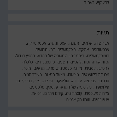
להשקיע בעתיד
תגיות
אבולוציה
אלוהים
אמונה
אסטרונומיה
אסטרופיזיקה
ארכיאולוגיה
אתיקה
ביסקסואלים
דת
הומואים
הומוסקסואליות
היסטוריה
היסטוריה של המדע
המפץ הגדול
זכויות אזרח
זכויות להט"ב
חוצנים
טרנסג'נדרים
כלכלה
להט"ב
לסביות
מדינה פלסטינית
מדע
מדעיזם
מוסר
מכניקת הקוואנטים
מציאות
מצעד הגאווה
משבר המים
סרטים
עב"מים
עבודה
פוליטיקה
פיזיקה
פיזיקת חלקיקים
פילוסופיה
פילוסופיה של המדע
פלסטין
פלסטינים
צלחות מעופפות
קוסמולוגיה
קידום אתרים
רפואה
שיוויון זכויות
תורת הקוואנטים