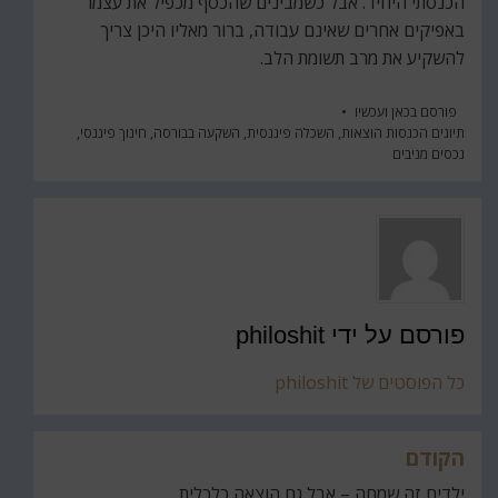
הכנסתי היחיד. אבל כשמבינים שהכסף מכפיל את עצמו
באפיקים אחרים שאינם עבודה, ברור מאליו היכן צריך
להשקיע את מרב תשומת הלב.
פורסם ב
כאן ועכשיו
תיוגים
הכנסות הוצאות
,
השכלה פיננסית
,
השקעה בבורסה
,
חינוך פיננסי
,
נכסים מניבים
פורסם על ידי
philoshit
כל הפוסטים של philoshit
הקודם
ניווט
ילדים זה שמחה – אבל גם הוצאה כלכלית