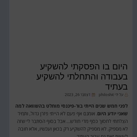
היום בו הפסקתי להשקיע
בעבודה והתחלתי להשקיע
בעתיד
פורסם
על ידי
philoshit
דצמבר 26, 2023
ב
לפני חמש שנים הייתי בוּר-פיננסי מוחלט בהשוואה למה
שאני יודע היום
. אומנם אף פעם לא הייתי פזרן גדול, ותמיד
הצלחתי לחסוך כסף מדי חודש… אבל בסוף הסתבר לי שזה
לא מספיק. לא מספיק להשקיע רק בכאן ועכשיו, אלא חובה
לעשות זאת גם עבור העתיד.