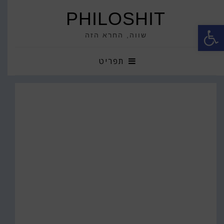
PHILOSHIT
פתח סרגל נגישות
שווה, החרא הזה
תפריט