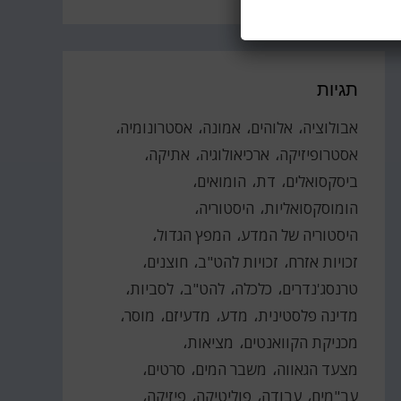
תגיות
אבולוציה
אלוהים
אמונה
אסטרונומיה
אסטרופיזיקה
ארכיאולוגיה
אתיקה
ביסקסואלים
דת
הומואים
הומוסקסואליות
היסטוריה
היסטוריה של המדע
המפץ הגדול
זכויות אזרח
זכויות להט"ב
חוצנים
טרנסג'נדרים
כלכלה
להט"ב
לסביות
מדינה פלסטינית
מדע
מדעיזם
מוסר
מכניקת הקוואנטים
מציאות
מצעד הגאווה
משבר המים
סרטים
עב"מים
עבודה
פוליטיקה
פיזיקה