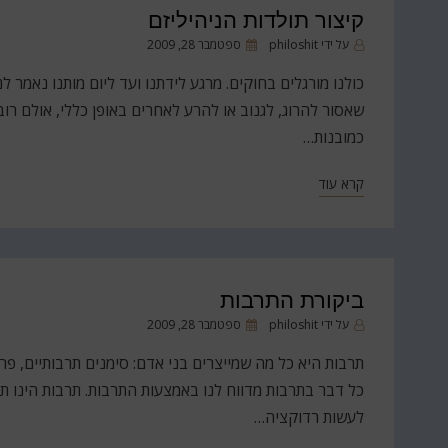
קיצור תולדות הניהיליזם
פורסם
על ידי
philoshit
ספטמבר 28, 2009
ב
כולנו מורגלים בחוקים. מרגע לידתנו ועד ליום מותנו נאמר לנ
שאסור להרוג, לגנוב או להרע לאחרים באופן כללי, אולם רו
כמובנות…
קרא עוד
ביקורת התרבות
פורסם
על ידי
philoshit
ספטמבר 28, 2009
ב
תרבות היא כל מה שמייצרים בני אדם: סימנים תרבותיים, פר
כל דבר בתרבות מדווח לנו באמצעות התרבות. תרבות הינו תחו
לעשות רדוקציה…