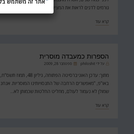
אתר זה משתמש בקוב
גורמים לדגים לראות את המציאות בצורה מעוותת. ואיך נדע
קרא עוד
הספרות כמעבדה מוסרית
פורסם
על ידי
philoshit
ספטמבר 28, 2009
ב
באו"פ, "מאפשרים הרחבה של התנסויותינו המוסריות. אנחנו 
שמולן לא נעמוד לעולם, מחליט החלטות שכמותן לא…
קרא עוד