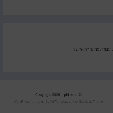
 עבודת סמינר לתואר שני
philoshit
© Copyright 2026 –
Geodesic Theme על ידי
GetWPTemplates
⋅
מופעל ע"י
WordPress