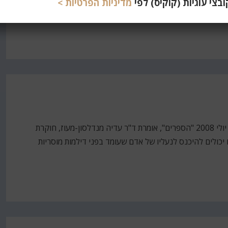
צי עוגיות (קוקיס) לפי
מדיניות הפרטיות >
 שאנחנו, בני האדם, תופשים את המציאות האמיתית?
מתוך: עדכן האוניברסיטה הפתוחה, גיליון 48, תמוז תשס"ח, יולי 2008 "הספרים", אומרת ד"ר עדיה מנדלסון-מעוז, חוקרת
יכולים להיכנס לנעליו של אדם שעומד בפני דילמות מוסריות