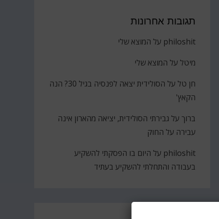
תגובות אחרונות
philoshit
על
המוצא שלי
מיטל
על
המוצא שלי
חן טל
על
הסולידית יצאה לפנסיה בגיל 30? הנה
הקאץ'
ברוך
על
גבירתי הסולידית, יציאה מהארון אינה
עבירה על החוק
philoshit
על
היום בו הפסקתי להשקיע
בעבודה והתחלתי להשקיע בעתיד