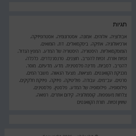
תגיות
אבולוציה
אלוהים
אמונה
אסטרונומיה
אסטרופיזיקה
ארכיאולוגיה
אתיקה
ביסקסואלים
דת
הומואים
הומוסקסואליות
היסטוריה
היסטוריה של המדע
המפץ הגדול
זכויות אזרח
זכויות להט"ב
חוצנים
טרנסג'נדרים
כלכלה
להט"ב
לסביות
מדינה פלסטינית
מדע
מדעיזם
מוסר
מכניקת הקוואנטים
מציאות
מצעד הגאווה
משבר המים
סרטים
עב"מים
עבודה
פוליטיקה
פיזיקה
פיזיקת חלקיקים
פילוסופיה
פילוסופיה של המדע
פלסטין
פלסטינים
צלחות מעופפות
קוסמולוגיה
קידום אתרים
רפואה
שיוויון זכויות
תורת הקוואנטים