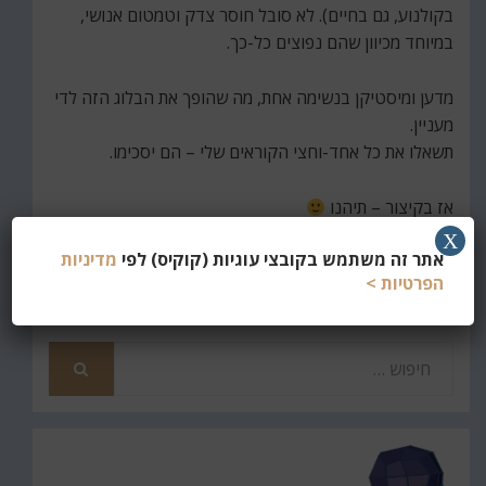
בקולנוע, גם בחיים). לא סובל חוסר צדק וטמטום אנושי,
במיוחד מכיוון שהם נפוצים כל-כך.
מדען ומיסטיקן בנשימה אחת, מה שהופך את הבלוג הזה לדי
מעניין.
תשאלו את כל אחד-וחצי הקוראים שלי – הם יסכימו.
אז בקיצור – תיהנו
X
אתר זה משתמש בקובצי עוגיות (קוקיס) לפי
מדיניות
ליצירת קשר מעבר לתגובות בבלוג: philoshit@gmail.com
הפרטיות >
חפש
את
חיפוש