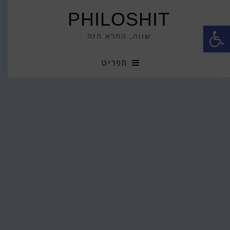
PHILOSHIT
פתח סרגל נגישות
שווה, החרא הזה
תפריט