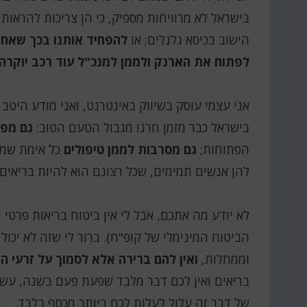
בישראל לא מרוויחות מספיק, כי הן צריכות להראות ל
הישוב בכיסא גלגלים; או
להפחיד אותנו בכך שאחד
לפתוח את הארנק ולממן למנכ"ל עוד רכב יוקרה
אני עצמי עוסק בשיווק באינטרנט, ואני מודע היט
בישראל כבר מזמן חרגו מגבול הטעם הטוב:
גם מפח
הפתוחות;
גם מסרבות לממן טיפולים
כל אימת שמ
להן אנשים תמימים, שכל רצונם הוא להיות בריאים.
לא יודע מה אתכם, אבל לי אין ביטוח בריאות פרטי ו
הביטוח המינימלי של קופ"ח). ברור לי שזה לא יכול
וממחלות,
ואין להם ברירה אלא לסמוך על זרעי ה
בריאים ואין לכם דבר מלבד שפעת פעם בשנה, עשו 
של דבר זה עלול לעלות לכם ביותר מכסף בלבד.