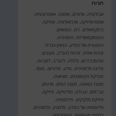
תגיות
אבולוציה
אלוהים
אמונה
אסטרונומיה
אסטרופיזיקה
ארכיאולוגיה
אתיקה
ביסקסואלים
דת
הומואים
הומוסקסואליות
היסטוריה
היסטוריה של המדע
המפץ הגדול
זכויות אזרח
זכויות להט"ב
חוצנים
טרנסג'נדרים
כלכלה
להט"ב
לסביות
מדינה פלסטינית
מדע
מדעיזם
מוסר
מכניקת הקוואנטים
מציאות
מצעד הגאווה
משבר המים
סרטים
עב"מים
עבודה
פוליטיקה
פיזיקה
פיזיקת חלקיקים
פילוסופיה
פילוסופיה של המדע
פלסטין
פלסטינים
צלחות מעופפות
קוסמולוגיה