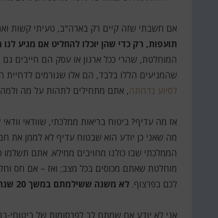
אם חשבתי שזה קיים רק בארה"ב, טעיתי קשות ואנ
תועפות, רק כדי שהן יוכלו להחליט אם מגיע לנו מ
המוחלטת, שהרי ככל ארגון או עסק הם חייבים גם 
שהמניעים הללו בלבד, הם אלו שגורמים לדחיית ה
לסיוע נדחתה
, אתם מתחילים לתהות על מה ולמה 
אז מה עדיף? ביטוח בריאות ממלכתי, שוודאי וודאי ל
מה שאני כן יודע הוא שבטוח עדיף לא לממן את חב
מוחלטת שאתם מכוסים בכל מצב; ואז – אם חס וחלי
לכם בפרצוף.
לא משנה ששילמתם במשך 20 שנה; המחלה שלכם לא ראויה
אני לא יודע אם שמתם לב לפרסומות של ביטוחי-ב