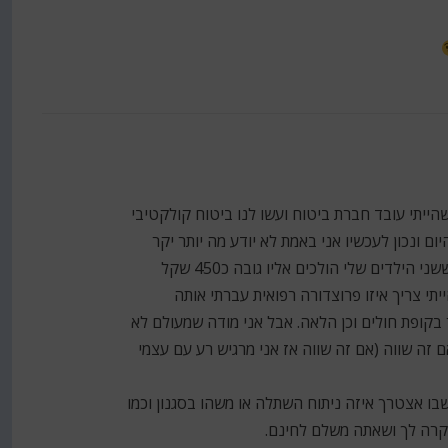
שהייתי עובד חברת ביטוח ועשו לנו ביטוח קולקטיבי
 ונכון לעכשיו אני באמת לא יודע מה יותר יקר
ממה – העובדה היא שרופא האלרגיה הפרטי ששני הילדים שלי הולכים אליו גובה כ450 שקל
תוכם אני מקבל החזר של 360. כשהייתי צריך איזו פרוצדורה רפואית עברתי אותה
 בקופת חולים וכן הלאה. אבל אני מודה שמעולם לא
זה שווה (אם זה שווה אז אני מרגיש רע עם עצמי
ו אצטרך איזה ניתוח השתלה או משהו בסגנון וכמו
קרה לך ושאתה משלם לחינם.