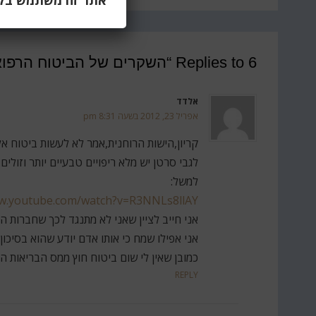
אתר זה משתמש בקוב
6 Replies to “השקרים של הביטוח הרפואי הפרטי”
אלדד
אפריל 23, 2012 בשעה 8:31 pm
קריון,הישות הרוחנית,אמר לא לעשות ביטוח א
לגבי סרטן יש מלא ריפויים טבעיים יותר וזולים
למשל:
ww.youtube.com/watch?v=R3NNLs8llAY
אני חייב לציין שאני לא מתנגד לכך שחברות 
אני אפילו שמח כי אותו אדם יודע שהוא בסיכון 
כמובן שאין לי שום ביטוח חוץ ממס הבריאות הכ
REPLY