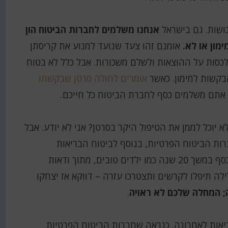
ושות. גם בישראל
אנחנו משלמים לחברות הביטוח הון
ימון או לא.
אומנם זהו צעד שנועד למנוע את קריסתן
לכסות על ההוצאות ולשלם משכורות. אבל כלל לא בטוח
בקשות למימון. כאשר
אומרים לחולה סרטן שבקשתו
אתם משלמים כסף לחברת הביטוח כל חייכם.
א יוכל לממן את הטיפול היקר בסרטן? אני לא יודע. אבל
רות הביטוח הפרטיות, בנוסף לביטוח הבריאות
הממלכתי שבו כולנו מחויבים ממילא. אתם תשלמו כסף במשך 20 שנה כמו ילדים טובים, מתוך ודאות
לה תיפלו לקרשים ותצטרכו עזרה – דווקא אז יצחקו
.
ריאות לאחרונה. כנראה שחברות הביטוח הפרטיות