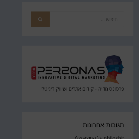
חפש
את
חיפוש
פרסונס מדיה - קידום אתרים ושיווק דיגיטלי
תגובות אחרונות
philoshit
על
המוצא שלי