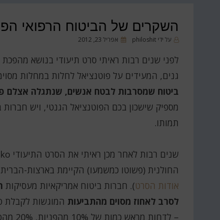
השקרים של הביטוח הרפואי הפר
פורסם
על ידי
philoshit
אפריל 23, 2012
ב
לפני שנים רבות ראיתי סרט תיעודי בנושא מהפכת 
גנים, המעידים על פוטנציאל לחלות במחלות מסוימ
ביטוח שמסרבות לבטח אנשים, שנתגלה אצלם פ
מספיק שישכון בכם הפוטנציאל הגנטי, ויש חברות
תמותו.
החולנית (פשוטו כמשמעו) הקיימת בארצות-הברית 
אודות הסרט
). חברות ביטוח אמריקאיות מעסיקות
ר
לסרב לאחוז מסוים מהתביעות
המוגשות לקבלת סי
– לדחות מראש כמות של 10% מהפניות, 20% מהפניות או כל מספר אחר.