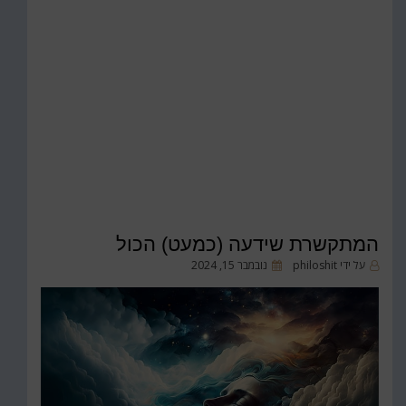
המתקשרת שידעה (כמעט) הכול
פורסם
על ידי
philoshit
נובמבר 15, 2024
ב