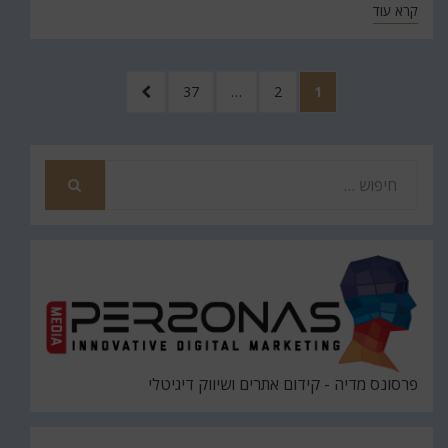
קרא עוד
Posts
עמוד
עמוד
עמוד
לעמוד
37
…
2
1
pagination
הבא
חפש
את
חיפוש
פרסונס מדיה - קידום אתרים ושיווק דיגיטלי