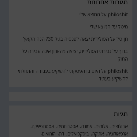
תגובות אחרונות
philoshit
על
המוצא שלי
מיטל
על
המוצא שלי
חן טל
על
הסולידית יצאה לפנסיה בגיל 30? הנה הקאץ'
ברוך
על
גבירתי הסולידית, יציאה מהארון אינה עבירה על
החוק
philoshit
על
היום בו הפסקתי להשקיע בעבודה והתחלתי
להשקיע בעתיד
תגיות
אבולוציה
אלוהים
אמונה
אסטרונומיה
אסטרופיזיקה
ארכיאולוגיה
אתיקה
ביסקסואלים
דת
הומואים