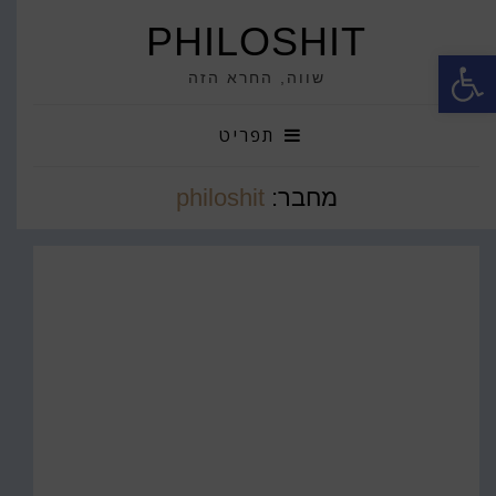
PHILOSHIT
פתח סרגל נגישות
שווה, החרא הזה
תפריט
מחבר:
philoshit