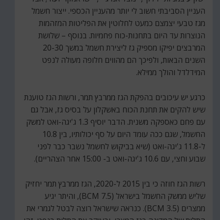
העניין הסביבתי חשוב לי יותר מהעניין הכספי. ייצור חשמל
מגז טבעי יצמצם כמעט לחלוטין את הפליטות המזהמות
הנוצרות עד היום בתחנות-כוח פחמיות. בנוסף – שלושת
המרבצים יפיקו מספיק גז ליצירת חשמל במשך 20-30
השנים הבאות, ולפיכך הם מהווים חלופה מעולה לנפט
המידלדל והולך ממילא.
כרגע יש עיכובים בהפקת הגז ממרבץ תמר, ורשות הגז טוענת
שיש להקים את תחנת הכוח באשקלון על בסיס גז, אבל גם
עם פחם כאספקה משנית. הדבר יוסיף 1.3 ג'יגה-ואט למשק
החשמל, שגם ככה עומד היום על סף יכולותיו, בין 10.8
ל-11.8 ג'יגה-ואט (שיא בביקוש לחשמל נשבר כבר לפני
שבוע וחצי, עם 10.6 ג'יגה-ואט ב- 15:00 אחר הצהריים).
רשות הגז חוזה כי בין 2015 ל-2020, הגז ממרבץ תמר יחזיק
שליש ממשק החשמל בישראל (7.5 BCM), והיתר יגיע
ממצרים (3.5 BCM). כנראה שישראל רוצה לבטל לגמרי את