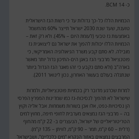
כ- 14 BCM.
הכמויות הללו כל-כך גדולות עד כי רשות הגז הישראלית
טוענת, שעד שנת 2030 ישראל תייצר 60% מהחשמל
באמצעות גז טבעי (לעומת היום – 45%). ולא רק זאת –
הכמויות הללו יכולות להפוך את ישראל גם ליצואנית גז
מובילה. לא סתם קבע משרד הגיאולוגיה האמריקאי, כי
פוטנציאל מרבצי הגז באגן הים-התיכון גדול יותר מאשר
בארה"ב (ולא סתם נקבע כי זהו מאגר הגז הגדול ביותר
שנתגלה בעולם בעשור האחרון, נכון לינואר 2011).
למרות שכרגע מדובר רק בכמויות פוטנציאליות, ולמרות
שישראל לא תהפוך לנסיכות-גז כמו שמדינות המפרץ הפרסי
הן נסיכויות-נפט, אלו אכן בשורות משמחות. אבל אליה וקוץ
בה – מרבצי הגז נמצאים מערבית לחופי חיפה, מחוץ למים
הטריטוריאליים של ישראל, הנעצרים ב- 22 ק"מ מהחוף
(דלית – 60 ק"מ, תמר – 90 ק"מ, לוויתן – 135 ק"מ).
המרבצים נמצאים באזור הנקרא "מים כלכליים", ושבישראל