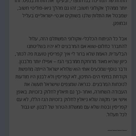
התלות של המדינה בגז המצרי, ובעיקר את התלות בנפט. זהו
יותר ממהלך אקולוגי חשוב; זהו גם מהלך גיאו-פוליטי חשוב,
שמבטל את התלות שלנו בשווקים אנטי-ישראליים בעליל
ובמופגן.
אבל כל הניתוח הכלכלי-אקולוגי המשתלם הזה, עלול
להתברר כחלום-שווא אם המרבצים לא יהיו בשליטתנו
הבלעדית. האמת שלא ברור לי איך קפריסין טוענת פה לכתר,
כיוון שהיא מאוד מרוחקת ממרבצי הגז – אפילו יותר מלבנון.
ודבר נוסף שמכעיס אותי הוא שלולא ישראל הייתה מחפשת
וקודחת במימי הים-התיכון, לא קפריסין ולא לבנון היו מודעות
לנוכחות המרבצים. כנראה שמצפים שישראל תעשה את
העבודה השחורה, ואחר-כך גם תיאלץ לחלוק בזכויות. באופן
אישי אני מקווה שלא ניאלץ לחלוק בזכויות הגז הללו, לא עם
קפריסין ובטח שלא עם ממשלת הטרור של לבנון. יש גבול
לכל תעלול.
————