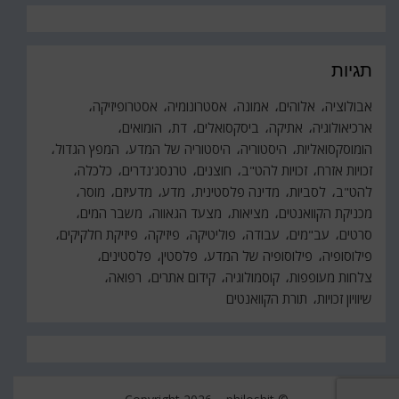
תגיות
אבולוציה
אלוהים
אמונה
אסטרונומיה
אסטרופיזיקה
ארכיאולוגיה
אתיקה
ביסקסואלים
דת
הומואים
הומוסקסואליות
היסטוריה
היסטוריה של המדע
המפץ הגדול
זכויות אזרח
זכויות להט"ב
חוצנים
טרנסג'נדרים
כלכלה
להט"ב
לסביות
מדינה פלסטינית
מדע
מדעיזם
מוסר
מכניקת הקוואנטים
מציאות
מצעד הגאווה
משבר המים
סרטים
עב"מים
עבודה
פוליטיקה
פיזיקה
פיזיקת חלקיקים
פילוסופיה
פילוסופיה של המדע
פלסטין
פלסטינים
צלחות מעופפות
קוסמולוגיה
קידום אתרים
רפואה
שיוויון זכויות
תורת הקוואנטים