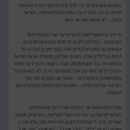
טוענים שמגיעים עד כדי 370 ק"מ מהחוף. הצרה היא שכל
מדינה צריכה להכריז על המים הכלכליים שלה, וישראל –
כמובן – לא עשתה זאת עד היום.
אי לכך ובהתאם לזאת, כרגע יש עוד שני טוענות לכתר
המרבצים – קפריסין ולבנון. כל אחת טוענת שהמרבצים
נמצאים גם במים הכלכליים שלה (קפריסין כן הכריזה על
המים הכלכליים שלה, כמו גם מצרים). ממשלת ישראל מודעת
לנושא הזה עוד משנת 2008, שבה ביקשה להכריז על המים
הכלכליים של המדינה. אבל משום-מה הדבר לא בוצע (כרגיל
במחוזותינו), ודווקא היום – כאשר אנו זקוקים יותר מכל
למרבצי אנרגיה נקייה – באות מדינות נוספות ומקלקלות את
השמחה.
אינני גולם תמים. אני בהחלט מודע לכך שהמרוויחים
העיקריים ממרבצי הגז יהיו בעלי השליטה, כגון יצחק תשובה
ואחרים. ברור לי שהאזרח הקטן לא ירוויח מזה, אלא אם כן
ישקיע במניות "דלק", "נובל אנרג'י", "ישראמקו" ועוד; אבל