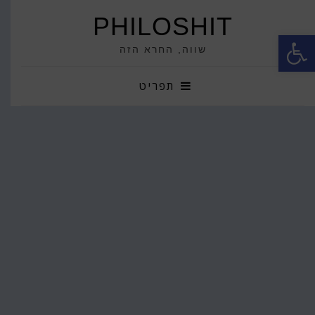
PHILOSHIT
פתח סרגל נגישות
שווה, החרא הזה
תפריט