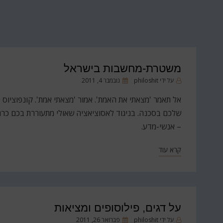
משטרת-מחשבות בישראל
פורסם
על ידי
philoshit
נובמבר 4, 2011
ב
אל תאמר 'מצאתי את האמת'. אמור 'מצאתי אמת'. קונפוציוס
שלכם בסכנה. בניגוד לאסוציאציה שאולי מתעוררת בכם כרגע
– אנשי-מדע.
קרא עוד
על דגים, פילוסופים ומציאות
פורסם
על ידי
philoshit
פברואר 26, 2011