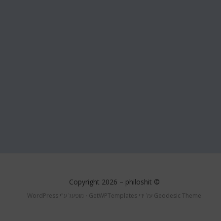
philoshit
© Copyright 2026 –
Geodesic Theme על ידי
GetWPTemplates
⋅
מופעל ע"י
WordPress