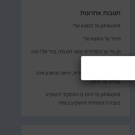
תגובות אחרונות
philoshit
על
המוצא שלי
מיטל
על
המוצא שלי
חן טל
על
הסולידית יצאה לפנסיה בגיל 30? הנה
הקאץ'
ברוך
על
גבירתי הסולידית, יציאה מהארון אינה
עבירה על החוק
philoshit
על
היום בו הפסקתי להשקיע
בעבודה והתחלתי להשקיע בעתיד