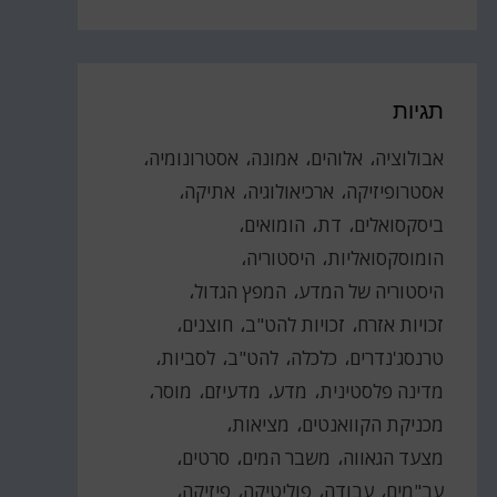
תגיות
אבולוציה
אלוהים
אמונה
אסטרונומיה
אסטרופיזיקה
ארכיאולוגיה
אתיקה
ביסקסואלים
דת
הומואים
הומוסקסואליות
היסטוריה
היסטוריה של המדע
המפץ הגדול
זכויות אזרח
זכויות להט"ב
חוצנים
טרנסג'נדרים
כלכלה
להט"ב
לסביות
מדינה פלסטינית
מדע
מדעיזם
מוסר
מכניקת הקוואנטים
מציאות
מצעד הגאווה
משבר המים
סרטים
עב"מים
עבודה
פוליטיקה
פיזיקה