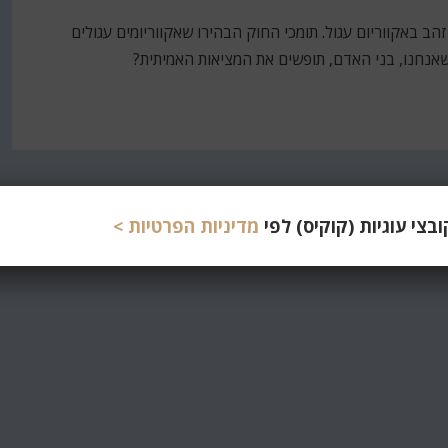
ב באקווריום עגול. תומכי החוק הבהירו שאקווריומים עגולים
 שאנחנו, בני האדם, תופשים את המציאות האמיתית?
צי עוגיות (קוקיס) לפי
מדיניות הפרטיות >