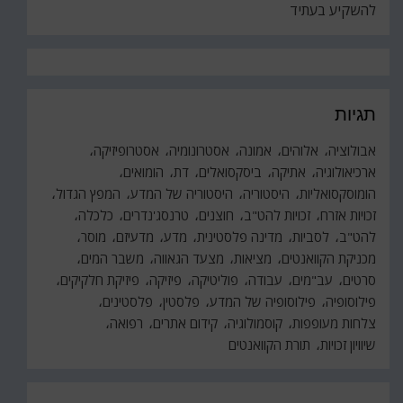
להשקיע בעתיד
תגיות
אבולוציה
אלוהים
אמונה
אסטרונומיה
אסטרופיזיקה
ארכיאולוגיה
אתיקה
ביסקסואלים
דת
הומואים
הומוסקסואליות
היסטוריה
היסטוריה של המדע
המפץ הגדול
זכויות אזרח
זכויות להט"ב
חוצנים
טרנסג'נדרים
כלכלה
להט"ב
לסביות
מדינה פלסטינית
מדע
מדעיזם
מוסר
מכניקת הקוואנטים
מציאות
מצעד הגאווה
משבר המים
סרטים
עב"מים
עבודה
פוליטיקה
פיזיקה
פיזיקת חלקיקים
פילוסופיה
פילוסופיה של המדע
פלסטין
פלסטינים
צלחות מעופפות
קוסמולוגיה
קידום אתרים
רפואה
שיוויון זכויות
תורת הקוואנטים