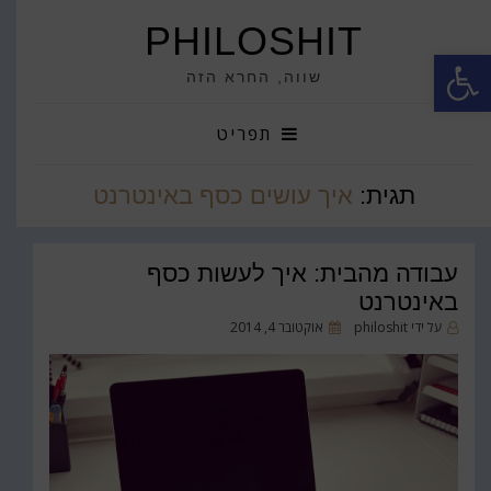
PHILOSHIT
פתח סרגל נגישות
שווה, החרא הזה
תפריט
תגית:
איך עושים כסף באינטרנט
עבודה מהבית: איך לעשות כסף
באינטרנט
פורסם
על ידי
philoshit
אוקטובר 4, 2014
ב