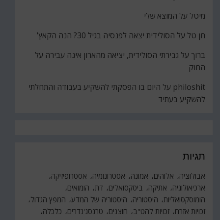
מיטל
על
המוצא שלי
חן טל
על
הסולידית יצאה לפנסיה בגיל 30? הנה הקאץ'
ברוך
על
גבירתי הסולידית, יציאה מהארון אינה עבירה על
החוק
philoshit
על
היום בו הפסקתי להשקיע בעבודה והתחלתי
להשקיע בעתיד
תגיות
אבולוציה
אלוהים
אמונה
אסטרונומיה
אסטרופיזיקה
ארכיאולוגיה
אתיקה
ביסקסואלים
דת
הומואים
הומוסקסואליות
היסטוריה
היסטוריה של המדע
המפץ הגדול
זכויות אזרח
זכויות להט"ב
חוצנים
טרנסג'נדרים
כלכלה