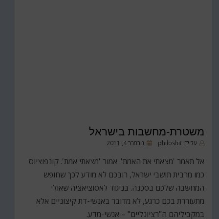
משטרת-מחשבות בישראל
פורסם
על ידי
philoshit
נובמבר 4, 2011
ב
אל תאמר 'מצאתי את האמת'. אמור 'מצאתי אמת'. קונפוציוס
כמו מרבית תושבי ישראל, רובכם לא מודע לכך שחופש
המחשבה שלכם בסכנה. בניגוד לאסוציאציה שאולי
מתעוררת בכם כרגע, לא מדובר באנשי-דת קיצוניים אלא
במקביליהם ה"רציונליים" – אנשי-מדע.