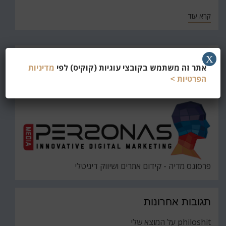
קרא עוד
חפש
X
אתר זה משתמש בקובצי עוגיות (קוקיס) לפי
מדיניות
את
חיפוש
הפרטיות >
פרסונס מדיה - קידום אתרים ושיווק דיגיטלי
תגובות אחרונות
philoshit
על
המוצא שלי