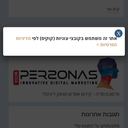
קרא עוד
חפש
X
אתר זה משתמש בקובצי עוגיות (קוקיס) לפי
מדיניות
את
חיפוש
הפרטיות >
פרסונס מדיה - קידום אתרים ושיווק דיגיטלי
תגובות אחרונות
philoshit
על
המוצא שלי