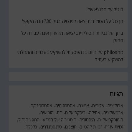
מיטל
על
המוצא שלי
חן טל
על
הסולידית יצאה לפנסיה בגיל 30? הנה הקאץ'
ברוך
על
גבירתי הסולידית, יציאה מהארון אינה עבירה על
החוק
philoshit
על
היום בו הפסקתי להשקיע בעבודה והתחלתי
להשקיע בעתיד
תגיות
אבולוציה
אלוהים
אמונה
אסטרונומיה
אסטרופיזיקה
ארכיאולוגיה
אתיקה
ביסקסואלים
דת
הומואים
הומוסקסואליות
היסטוריה
היסטוריה של המדע
המפץ הגדול
זכויות אזרח
זכויות להט"ב
חוצנים
טרנסג'נדרים
כלכלה