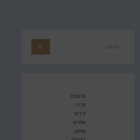
חפש
את
חיפוש
פרסונס
מדיה -
קידום
אתרים
ושיווק
דיגיטלי