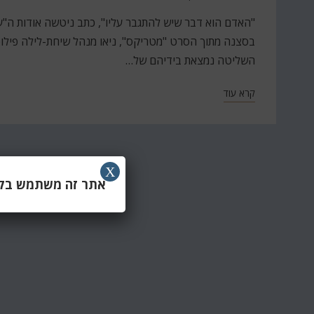
ב
"האדם הוא דבר שיש להתגבר עליו", כתב ניטשה אודות ה"ע
בסצנה מתוך הסרט "מטריקס", ניאו מנהל שיחת-לילה פילוסופ
השליטה נמצאת בידיהם של…
קרא עוד
X
אתר זה משתמש בקוב