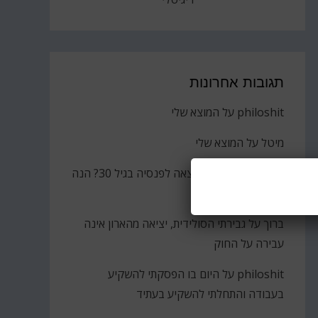
תגובות אחרונות
philoshit
על
המוצא שלי
מיטל
על
המוצא שלי
חן טל
על
הסולידית יצאה לפנסיה בגיל 30? הנה
הקאץ'
ברוך
על
גבירתי הסולידית, יציאה מהארון אינה
עבירה על החוק
philoshit
על
היום בו הפסקתי להשקיע
בעבודה והתחלתי להשקיע בעתיד