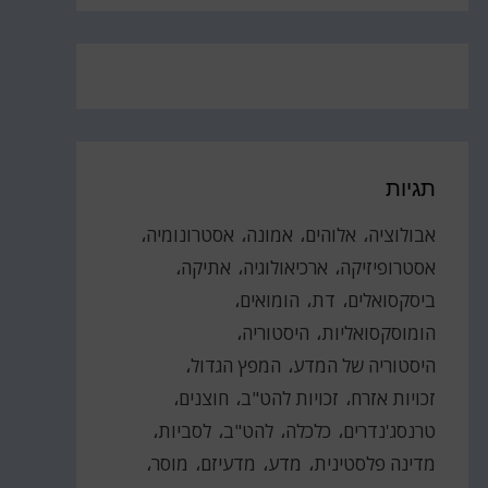
תגיות
אבולוציה
אלוהים
אמונה
אסטרונומיה
אסטרופיזיקה
ארכיאולוגיה
אתיקה
ביסקסואלים
דת
הומואים
הומוסקסואליות
היסטוריה
היסטוריה של המדע
המפץ הגדול
זכויות אזרח
זכויות להט"ב
חוצנים
טרנסג'נדרים
כלכלה
להט"ב
לסביות
מדינה פלסטינית
מדע
מדעיזם
מוסר