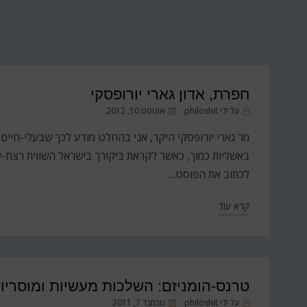
חפרת, אדון גארי יורופסקי
פורסם
על ידי
philoshit
אוגוסט 10, 2012
ב
מר גארי יורופסקי היקר, אני בהחלט מודע לכך שבעלי-חיים ס
באשליות כמוך, כאשר לקראת ביקורך בישראל השווית רצח-ע
לכתוב את הפוסט…
קרא עוד
טרנס-הומניזם: השלכות מעשיות ומוסריו
פורסם
על ידי
philoshit
נובמבר 7, 2011