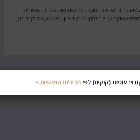
ל-אדם", ונראה שאנו מנסים להגשים זאת בכל דרך אפשרית.
ית ועמוקה עם יו"ר הזקנים בעיר ציון. ניאו טוען שבמקרה דנן,
צי עוגיות (קוקיס) לפי
מדיניות הפרטיות >