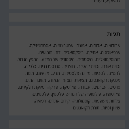
להשקיע בעתיד
תגיות
אבולוציה
אלוהים
אמונה
אסטרונומיה
אסטרופיזיקה
ארכיאולוגיה
אתיקה
ביסקסואלים
דת
הומואים
הומוסקסואליות
היסטוריה
היסטוריה של המדע
המפץ הגדול
זכויות אזרח
זכויות להט"ב
חוצנים
טרנסג'נדרים
כלכלה
להט"ב
לסביות
מדינה פלסטינית
מדע
מדעיזם
מוסר
מכניקת הקוואנטים
מציאות
מצעד הגאווה
משבר המים
סרטים
עב"מים
עבודה
פוליטיקה
פיזיקה
פיזיקת חלקיקים
פילוסופיה
פילוסופיה של המדע
פלסטין
פלסטינים
צלחות מעופפות
קוסמולוגיה
קידום אתרים
רפואה
שיוויון זכויות
תורת הקוואנטים