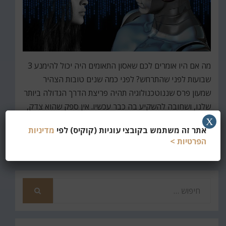
מה אם היו אומרים לכם שאסון התאומים היה יכול להימנע 3
שבועות לפני שהתרחש? לפני כמה שנים טובות הצהיר
שמעון פרס שננוטכנולוגיה תהיה פריצת הדרך הגדולה ביותר
שלנו, ושחובה להשקיע בה כבר עכשיו. אין ספק שהוא צדק,
אבל בינתיים פריצת…
X
אתר זה משתמש בקובצי עוגיות (קוקיס) לפי
מדיניות
הפרטיות >
קרא עוד
חפש
את
חיפוש