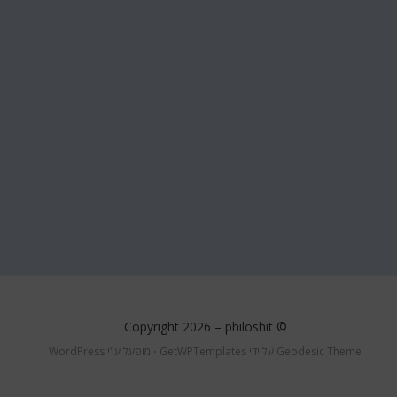
philoshit
© Copyright 2026 –
Geodesic Theme על ידי
GetWPTemplates
⋅
מופעל ע"י
WordPress