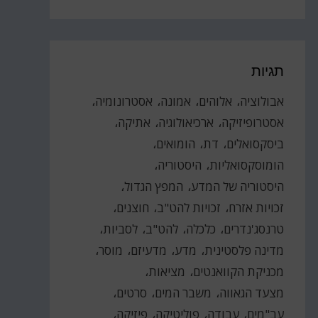
תגיות
אבולוציה
אלוהים
אמונה
אסטרונומיה
אסטרופיזיקה
ארכיאולוגיה
אתיקה
ביסקסואלים
דת
הומואים
הומוסקסואליות
היסטוריה
היסטוריה של המדע
המפץ הגדול
זכויות אזרח
זכויות להט"ב
חוצנים
טרנסג'נדרים
כלכלה
להט"ב
לסביות
מדינה פלסטינית
מדע
מדעיזם
מוסר
מכניקת הקוואנטים
מציאות
מצעד הגאווה
משבר המים
סרטים
עב"מים
עבודה
פוליטיקה
פיזיקה