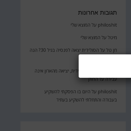
תגובות אחרונות
philoshit
על
המוצא שלי
מיטל
על
המוצא שלי
חן טל
על
הסולידית יצאה לפנסיה בגיל 30? הנה
הקאץ'
ברוך
על
גבירתי הסולידית, יציאה מהארון אינה
עבירה על החוק
philoshit
על
היום בו הפסקתי להשקיע
בעבודה והתחלתי להשקיע בעתיד