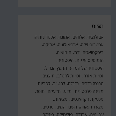
תגיות
אבולוציה
אלוהים
אמונה
אסטרונומיה
אסטרופיזיקה
ארכיאולוגיה
אתיקה
ביסקסואלים
דת
הומואים
הומוסקסואליות
היסטוריה
היסטוריה של המדע
המפץ הגדול
זכויות אזרח
זכויות להט"ב
חוצנים
טרנסג'נדרים
כלכלה
להט"ב
לסביות
מדינה פלסטינית
מדע
מדעיזם
מוסר
מכניקת הקוואנטים
מציאות
מצעד הגאווה
משבר המים
סרטים
עב"מים
עבודה
פוליטיקה
פיזיקה