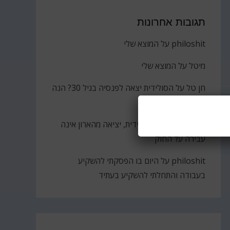
תגובות אחרונות
philoshit
על
המוצא שלי
מיטל
על
המוצא שלי
חן טל
על
הסולידית יצאה לפנסיה בגיל 30? הנה
הקאץ'
ברוך
על
גבירתי הסולידית, יציאה מהארון אינה
עבירה על החוק
philoshit
על
היום בו הפסקתי להשקיע
בעבודה והתחלתי להשקיע בעתיד