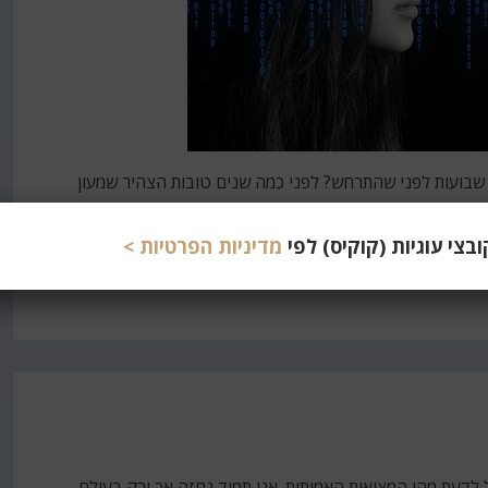
ה אם היו אומרים לכם שאסון התאומים היה יכול להימנע 3 שבועות לפני שהתרחש? לפני כמה שנים טובות הצהיר שמעון
, ושחובה להשקיע בה כבר עכשיו. אין ספק שהוא צדק, אבל
צי עוגיות (קוקיס) לפי
מדיניות הפרטיות >
 לא נוכל לדעת מהי המציאות האמיתית. אנו תמיד נחזה אך ורק בעולם