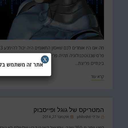
מ
פרס שננוטכנולוגיה תהיה פריצת הדרך הגדולה ביותר שלנו
X
בינתיים פריצת…
אתר זה משתמש בקוב
קרא עוד
המטריקס של גוגל ופייסבוק
פורסם
על ידי
philoshit
אוקטובר 27, 2014
ב
לפני יותר מ-250 שנה, עמנואל קאנט קבע שלעולם