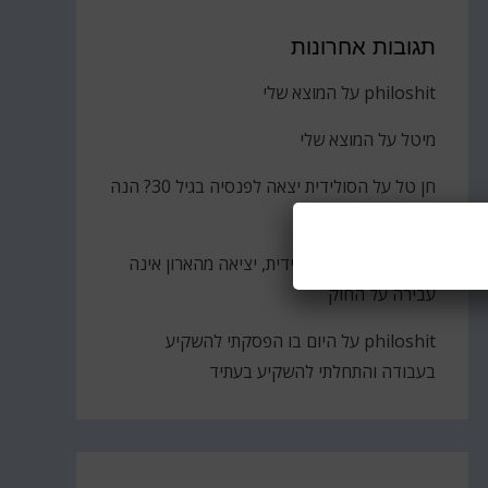
תגובות אחרונות
philoshit
על
המוצא שלי
מיטל
על
המוצא שלי
חן טל
על
הסולידית יצאה לפנסיה בגיל 30? הנה
הקאץ'
ברוך
על
גבירתי הסולידית, יציאה מהארון אינה
עבירה על החוק
philoshit
על
היום בו הפסקתי להשקיע
בעבודה והתחלתי להשקיע בעתיד