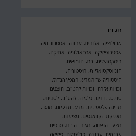
תגיות
אבולוציה
אלוהים
אמונה
אסטרונומיה
אסטרופיזיקה
ארכיאולוגיה
אתיקה
ביסקסואלים
דת
הומואים
הומוסקסואליות
היסטוריה
היסטוריה של המדע
המפץ הגדול
זכויות אזרח
זכויות להט"ב
חוצנים
טרנסג'נדרים
כלכלה
להט"ב
לסביות
מדינה פלסטינית
מדע
מדעיזם
מוסר
מכניקת הקוואנטים
מציאות
מצעד הגאווה
משבר המים
סרטים
עב"מים
עבודה
פוליטיקה
פיזיקה