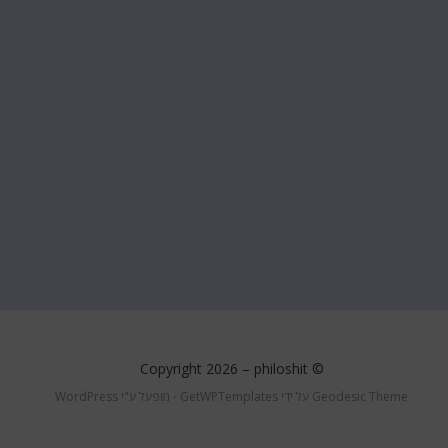
philoshit
© Copyright 2026 –
Geodesic Theme על ידי
GetWPTemplates
⋅
מופעל ע"י
WordPress