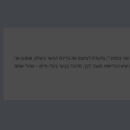
למית שנקראת Meat-Free Monday, או "יום שני צמחוני", מיועדת לצמצם את צריכת הבשר בעולם. אומנם אני
ו שיא הבריאות. מעבר לכך, מדובר בצער בעלי-חיים – שהרי אותם