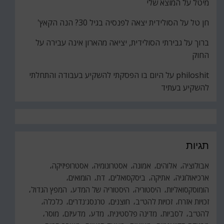
מיטל
על
המוצא שלי
חן טל
על
הסולידית יצאה לפנסיה בגיל 30? הנה הקאץ'
ברוך
על
גבירתי הסולידית, יציאה מהארון אינה עבירה על
החוק
philoshit
על
היום בו הפסקתי להשקיע בעבודה והתחלתי
להשקיע בעתיד
תגיות
אבולוציה
אלוהים
אמונה
אסטרונומיה
אסטרופיזיקה
ארכיאולוגיה
אתיקה
ביסקסואלים
דת
הומואים
הומוסקסואליות
היסטוריה
היסטוריה של המדע
המפץ הגדול
זכויות אזרח
זכויות להט"ב
חוצנים
טרנסג'נדרים
כלכלה
להט"ב
לסביות
מדינה פלסטינית
מדע
מדעיזם
מוסר