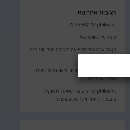
תגובות אחרונות
philoshit
על
המוצא שלי
מיטל
על
המוצא שלי
חן טל
על
הסולידית יצאה לפנסיה בגיל 30? הנה
הקאץ'
ברוך
על
גבירתי הסולידית, יציאה מהארון אינה
עבירה על החוק
philoshit
על
היום בו הפסקתי להשקיע
בעבודה והתחלתי להשקיע בעתיד