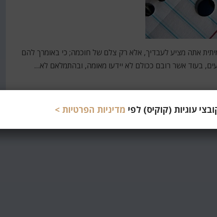
מיתית אתה מציע לעבדיך, אלא רק צלם של חוכמה; כי באומרך להם
ים, בעוד אשר רובם ככולם לא יידעו מאומה, ובהתמלאם לא…
צי עוגיות (קוקיס) לפי
מדיניות הפרטיות >