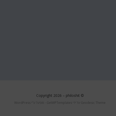
philoshit
© Copyright 2026 –
Geodesic Theme על ידי
GetWPTemplates
⋅
מופעל ע"י
WordPress