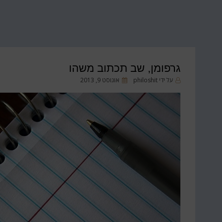
גרפומן, שב תכתוב משהו
פורסם
על ידי
philoshit
אוגוסט 9, 2013
ב