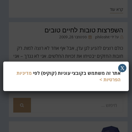
קרא עוד
השפרצות טובות לחיים טובים
פורסם
על ידי
philoshit
ספטמבר 28, 2009
ב
כולם רוצים להגיע לגן עדן, אבל אף אחד לא רוצה למות. רק
חובות החזקים יבטיחו את זכויות החלשים. אני לא נגדך – אני
פשוט בעדי. אינטליגנציה היא המילים – דמיון הוא המנגינה.
X
אתר זה משתמש בקובצי עוגיות (קוקיס) לפי
מדיניות
קרא עוד
הפרטיות >
חפש
את
חיפוש