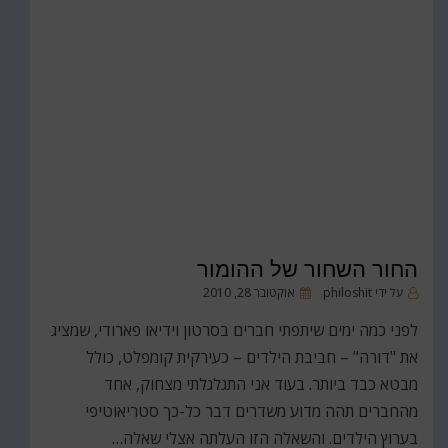
החור השחור של ההומור
פורסם
על ידי
philoshit
אוקטובר 28, 2010
ב
לפני כמה ימים שיתפתי חברים בסרטון וידיאו פארודי, שמציג
את "דורה" – חביבת הילדים – כעירקית קומפלט, כולל
מבטא כבד ביותר. בעוד אני התגלגלתי מצחוק, אחד
מהחברים תהה מדוע משדרים דבר כל-כך סטריאוטיפי
בערוץ הילדים. והשאלה הזו העלתה אצלי שאלה…