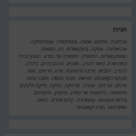
תגיות
אבולוציה
אלוהים
אמונה
אסטרונומיה
אסטרופיזיקה
ארכיאולוגיה
אתיקה
ביסקסואלים
דת
הומואים
הומוסקסואליות
היסטוריה
היסטוריה של המדע
המפץ הגדול
זכויות אזרח
זכויות להט"ב
חוצנים
טרנסג'נדרים
כלכלה
להט"ב
לסביות
מדינה פלסטינית
מדע
מדעיזם
מוסר
מכניקת הקוואנטים
מציאות
מצעד הגאווה
משבר המים
סרטים
עב"מים
עבודה
פוליטיקה
פיזיקה
פיזיקת חלקיקים
פילוסופיה
פילוסופיה של המדע
פלסטין
פלסטינים
צלחות מעופפות
קוסמולוגיה
קידום אתרים
רפואה
שיוויון זכויות
תורת הקוואנטים