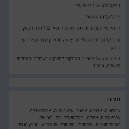
philoshit
על
המוצא שלי
מיטל
על
המוצא שלי
חן טל
על
הסולידית יצאה לפנסיה בגיל 30? הנה הקאץ'
ברוך
על
גבירתי הסולידית, יציאה מהארון אינה עבירה על
החוק
philoshit
על
היום בו הפסקתי להשקיע בעבודה והתחלתי
להשקיע בעתיד
תגיות
אבולוציה
אלוהים
אמונה
אסטרונומיה
אסטרופיזיקה
ארכיאולוגיה
אתיקה
ביסקסואלים
דת
הומואים
הומוסקסואליות
היסטוריה
היסטוריה של המדע
המפץ הגדול