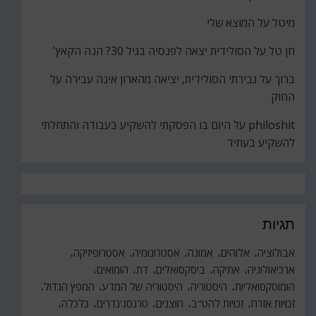
מיטל
על
המוצא שלי
חן טל
על
הסולידית יצאה לפנסיה בגיל 30? הנה הקאץ'
ברוך
על
גבירתי הסולידית, יציאה מהארון אינה עבירה על
החוק
philoshit
על
היום בו הפסקתי להשקיע בעבודה והתחלתי
להשקיע בעתיד
תגיות
אבולוציה
אלוהים
אמונה
אסטרונומיה
אסטרופיזיקה
ארכיאולוגיה
אתיקה
ביסקסואלים
דת
הומואים
הומוסקסואליות
היסטוריה
היסטוריה של המדע
המפץ הגדול
זכויות אזרח
זכויות להט"ב
חוצנים
טרנסג'נדרים
כלכלה