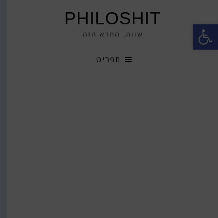
PHILOSHIT
פתח סרגל נגישות
שווה, החרא הזה
תפריט