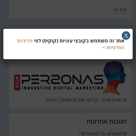
קרא עוד
חפש
X
אתר זה משתמש בקובצי עוגיות (קוקיס) לפי
מדיניות
את
חיפוש
הפרטיות >
פרסונס מדיה - קידום אתרים ושיווק דיגיטלי
תגובות אחרונות
philoshit
על
המוצא שלי