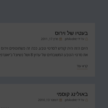
בעטיו של וירוס
פורסם
על ידי
philoshit
מרץ 17, 2011
ב
את סרטי הטבע המשובחים של ערוץ 8 ושל נשיונל ג'יאוגרפיק, עלתה בי מחשבה מוזרה בנוגע להכחדה של מינים.
קרא עוד
באולינג קוסמי
פורסם
על ידי
philoshit
דצמבר 13, 2010
ב