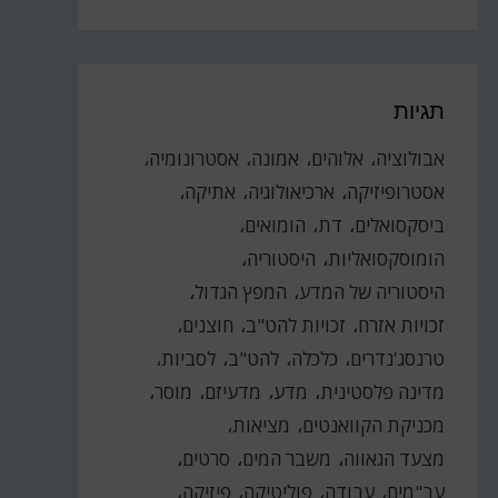
תגיות
אבולוציה
אלוהים
אמונה
אסטרונומיה
אסטרופיזיקה
ארכיאולוגיה
אתיקה
ביסקסואלים
דת
הומואים
הומוסקסואליות
היסטוריה
היסטוריה של המדע
המפץ הגדול
זכויות אזרח
זכויות להט"ב
חוצנים
טרנסג'נדרים
כלכלה
להט"ב
לסביות
מדינה פלסטינית
מדע
מדעיזם
מוסר
מכניקת הקוואנטים
מציאות
מצעד הגאווה
משבר המים
סרטים
עב"מים
עבודה
פוליטיקה
פיזיקה