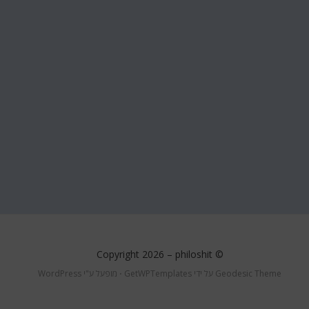
philoshit
© Copyright 2026 –
Geodesic Theme על ידי
GetWPTemplates
⋅
מופעל ע"י
WordPress