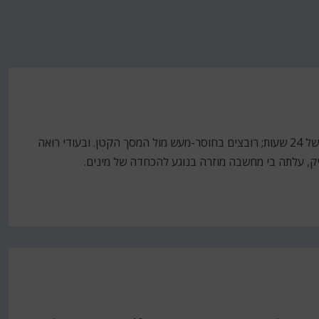
היום הזה היה קודש לסרטי טבע. ככה זה כשחוטפים וירוס של 24 שעות; רובצים בחוסר-מעש מול המסך הקטן. ובעודי רואה