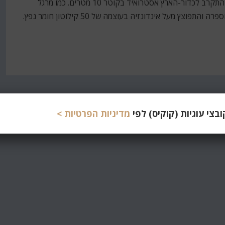
אתמול קראתי, להפתעתי הרבה, שבשמיני באוקטובר 2009 התקרב לכדור-הארץ אסטרואיד בקוטר 10 מטרים. כמו מרגל
מומחה, אף אחד לא ראה אותו מתקרב, והוא חדר את האטמוספרה והתפוצץ מעל אינדונזיה בעוצמה של 50 קילוטון חומר נפץ.
צי עוגיות (קוקיס) לפי
מדיניות הפרטיות >