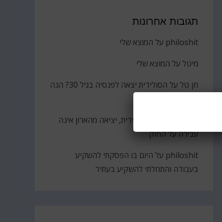
תגובות אחרונות
philoshit
על
המוצא שלי
מיטל
על
המוצא שלי
חן טל
על
הסולידית יצאה לפנסיה בגיל 30? הנה
הקאץ'
ברוך
על
גבירתי הסולידית, יציאה מהארון אינה
עבירה על החוק
philoshit
על
היום בו הפסקתי להשקיע
בעבודה והתחלתי להשקיע בעתיד