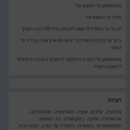
philoshit
על
המוצא שלי
מיטל
על
המוצא שלי
חן טל
על
הסולידית יצאה לפנסיה בגיל 30? הנה הקאץ'
ברוך
על
גבירתי הסולידית, יציאה מהארון אינה עבירה על
החוק
philoshit
על
היום בו הפסקתי להשקיע בעבודה והתחלתי
להשקיע בעתיד
תגיות
אבולוציה
אלוהים
אמונה
אסטרונומיה
אסטרופיזיקה
ארכיאולוגיה
אתיקה
ביסקסואלים
דת
הומואים
הומוסקסואליות
היסטוריה
היסטוריה של המדע
המפץ הגדול