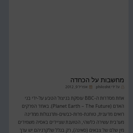
מחשבות על הכחדה
פורסם
על ידי
philoshit
אפריל 9, 2012
ב
אחת מסדרות ה-BBC עוסקת בניצול הטבע על-ידי בני
האדם (Planet Earth – The Future). באחד הפרקים
רואים מדענית, טוחנת-פרות-כבשים-ותרנגולות ממדינה
מערבית עשירה כלשהי, הטוענת שציידים באסיה משמידים
מין שלם של צבאים (סאיגה), רק בגלל שלקרניהם יש ערך