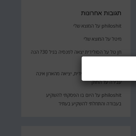
תגובות אחרונות
philoshit
על
המוצא שלי
מיטל
על
המוצא שלי
חן טל
על
הסולידית יצאה לפנסיה בגיל 30? הנה
הקאץ'
ברוך
על
גבירתי הסולידית, יציאה מהארון אינה
עבירה על החוק
philoshit
על
היום בו הפסקתי להשקיע
בעבודה והתחלתי להשקיע בעתיד