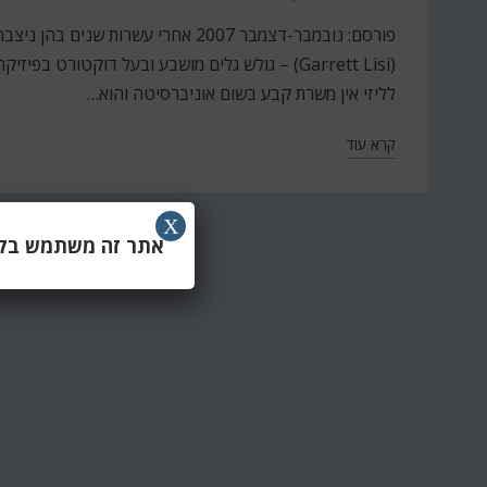
ב
פורסם: נובמבר-דצמבר 2007 אחרי עשרות
(Garrett Lisi) – גולש גלים מושבע ובעל דוקטור
לליזי אין משרת קבע בשום אוניברסיטה והוא…
קרא עוד
X
אתר זה משתמש בקוב