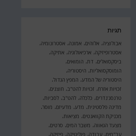
תגיות
אבולוציה
אלוהים
אמונה
אסטרונומיה
אסטרופיזיקה
ארכיאולוגיה
אתיקה
ביסקסואלים
דת
הומואים
הומוסקסואליות
היסטוריה
היסטוריה של המדע
המפץ הגדול
זכויות אזרח
זכויות להט"ב
חוצנים
טרנסג'נדרים
כלכלה
להט"ב
לסביות
מדינה פלסטינית
מדע
מדעיזם
מוסר
מכניקת הקוואנטים
מציאות
מצעד הגאווה
משבר המים
סרטים
עב"מים
עבודה
פוליטיקה
פיזיקה