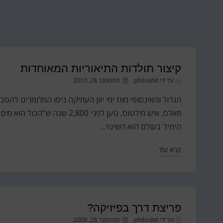
קיצור תולדות התיאוריות המאוחדות
פורסם
על ידי
philoshit
ספטמבר 28, 2010
ב
הגדול והאינסופי מאז ימי יוון העתיקה ניסו המלומדים להס
תאלס, איש מילטוס, טען לפני 0
היחיד בעולם הוא השינוי…
קרא עוד
פריצת דרך בפיזיקה?
פורסם
על ידי
philoshit
ספטמבר 28, 2009