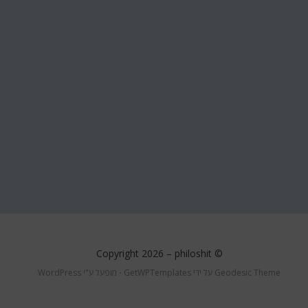
philoshit
© Copyright 2026 –
Geodesic Theme על ידי
GetWPTemplates
⋅
מופעל ע"י
WordPress