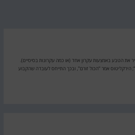
ביר את הטבע באמצעות עקרון אחד (או כמה עקרונות בסיסיים).
2,80 שנה ש"הכול הוא מים"; הירקליטוס אמר "הכול זורם", ובכך התייחס לעובדה שהקבוע