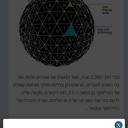
כבר לפני 2,300 שנה, משל המערה של אפלטון מדמה את
בני האדם לשבויים, הרואים רק צלליות וחלקי מציאות; שאלתו
של הפילוסוף בן המאה ה-17, רנה דקארט, מקשה עלינו
לדעת בוודאות האם אנו ערים או חולמים; ותורת ההכרה של
הפילוסוף עמנואל…
קרא עוד
X