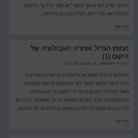
וחובבי-מדע, כמו ארגון "בשער" או אתר "הידען", הרוצות
להכתיב את סדר היום, לסלק תוכניות טלוויזיה…
קרא עוד
המפץ הגדול ואחריו: האבולוציה של
היקום (1)
פורסם
על ידי
philoshit
אוקטובר 29, 2010
ב
לא מזמן קיבלתי מצגת אינטראקטיבית יפה בנושא קנה
המידה של היקום. מעבר לכך שהמצגת מרתקת ומומלצת
מאוד לצפייה, היא גם גרמה לי לחשוב על האבולוציה
הקוסמולוגית, שבני האדם נמצאים בדיוק באמצעהּ. הדברים
הכי קטנים המוכרים למדע נמצאים בגדלים של 10 בחזקת…
קרא עוד