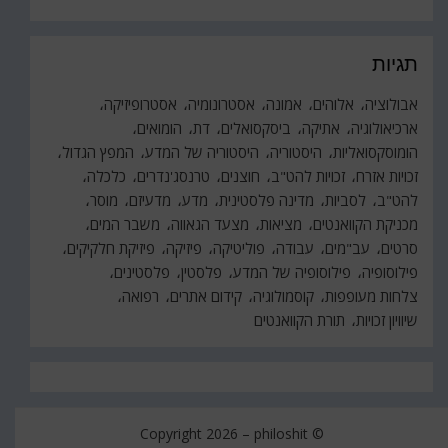
תגיות
אבולוציה
אלוהים
אמונה
אסטרונומיה
אסטרופיזיקה
ארכיאולוגיה
אתיקה
ביסקסואלים
דת
הומואים
הומוסקסואליות
היסטוריה
היסטוריה של המדע
המפץ הגדול
זכויות אזרח
זכויות להט"ב
חוצנים
טרנסג'נדרים
כלכלה
להט"ב
לסביות
מדינה פלסטינית
מדע
מדעיזם
מוסר
מכניקת הקוואנטים
מציאות
מצעד הגאווה
משבר המים
סרטים
עב"מים
עבודה
פוליטיקה
פיזיקה
פיזיקת חלקיקים
פילוסופיה
פילוסופיה של המדע
פלסטין
פלסטינים
צלחות מעופפות
קוסמולוגיה
קידום אתרים
רפואה
שיוויון זכויות
תורת הקוואנטים
philoshit
© Copyright 2026 –