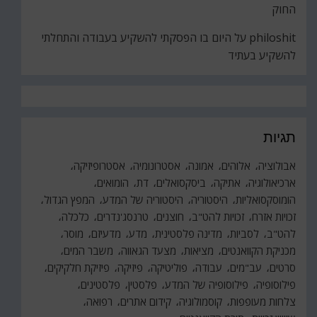
החוק
philoshit
על
היום בו הפסקתי להשקיע בעבודה והתחלתי
להשקיע בעתיד
תגיות
אבולוציה
אלוהים
אמונה
אסטרונומיה
אסטרופיזיקה
ארכיאולוגיה
אתיקה
ביסקסואלים
דת
הומואים
הומוסקסואליות
היסטוריה
היסטוריה של המדע
המפץ הגדול
זכויות אזרח
זכויות להט"ב
חוצנים
טרנסג'נדרים
כלכלה
להט"ב
לסביות
מדינה פלסטינית
מדע
מדעיזם
מוסר
מכניקת הקוואנטים
מציאות
מצעד הגאווה
משבר המים
סרטים
עב"מים
עבודה
פוליטיקה
פיזיקה
פיזיקת חלקיקים
פילוסופיה
פילוסופיה של המדע
פלסטין
פלסטינים
צלחות מעופפות
קוסמולוגיה
קידום אתרים
רפואה