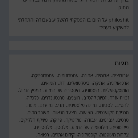
החוק
philoshit
על
היום בו הפסקתי להשקיע בעבודה והתחלתי
להשקיע בעתיד
תגיות
אבולוציה
אלוהים
אמונה
אסטרונומיה
אסטרופיזיקה
ארכיאולוגיה
אתיקה
ביסקסואלים
דת
הומואים
הומוסקסואליות
היסטוריה
היסטוריה של המדע
המפץ הגדול
זכויות אזרח
זכויות להט"ב
חוצנים
טרנסג'נדרים
כלכלה
להט"ב
לסביות
מדינה פלסטינית
מדע
מדעיזם
מוסר
מכניקת הקוואנטים
מציאות
מצעד הגאווה
משבר המים
סרטים
עב"מים
עבודה
פוליטיקה
פיזיקה
פיזיקת חלקיקים
פילוסופיה
פילוסופיה של המדע
פלסטין
פלסטינים
צלחות מעופפות
קוסמולוגיה
קידום אתרים
רפואה