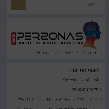
חפש
את
חיפוש
פרסונס מדיה - קידום אתרים ושיווק דיגיטלי
תגובות אחרונות
philoshit
על
המוצא שלי
מיטל
על
המוצא שלי
חן טל
על
הסולידית יצאה לפנסיה בגיל 30? הנה הקאץ'
ברוך
על
גבירתי הסולידית, יציאה מהארון אינה עבירה על