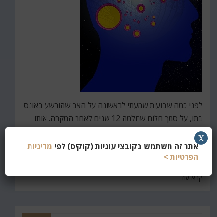
לפני כמה שבועות שמעתי לראשונה על האב שהורשע באונס
בתו, על סמך חלום שחלמה 12 שנים לאחר המקרה. אותו
חלום גרם לפרץ של זיכרונות מודחקים על מעשי אונס נוספים
X
בידי האב. נשמע די מחריד שניתן להאשים אדם על סמך
אתר זה משתמש בקובצי עוגיות (קוקיס) לפי
מדיניות
הפרטיות >
זיכרונות…
קרא עוד