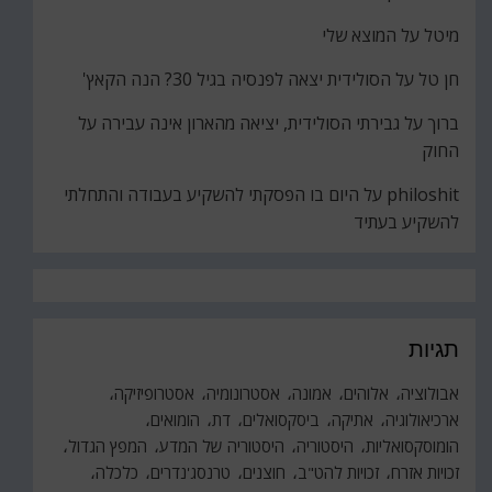
מיטל
על
המוצא שלי
חן טל
על
הסולידית יצאה לפנסיה בגיל 30? הנה הקאץ'
ברוך
על
גבירתי הסולידית, יציאה מהארון אינה עבירה על
החוק
philoshit
על
היום בו הפסקתי להשקיע בעבודה והתחלתי
להשקיע בעתיד
תגיות
אבולוציה
אלוהים
אמונה
אסטרונומיה
אסטרופיזיקה
ארכיאולוגיה
אתיקה
ביסקסואלים
דת
הומואים
הומוסקסואליות
היסטוריה
היסטוריה של המדע
המפץ הגדול
זכויות אזרח
זכויות להט"ב
חוצנים
טרנסג'נדרים
כלכלה