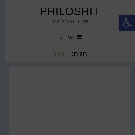
PHILOSHIT
פתח סרגל נגישות
שווה, החרא הזה
תפריט
תגית:
וויאג'ר