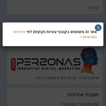
קרא עוד
חפש
X
אתר זה משתמש בקובצי עוגיות (קוקיס) לפי
מדיניות
את
חיפוש
הפרטיות >
פרסונס מדיה - קידום אתרים ושיווק דיגיטלי
תגובות אחרונות
philoshit
על
המוצא שלי