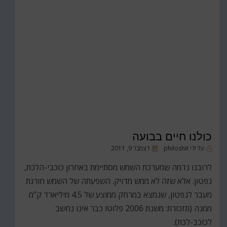
כולנו חיים בבועה
פורסם
על ידי
philoshit
דצמבר 9, 2011
ב
לרובנו נדמה שמערכת השמש מסתיימת באחרון כוכבי-הלכת,
נפטון. אלא שזה לא ממש מדויק. השפעתה של השמש חורגת
מעבר לנפטון, שנמצא במרחק ממוצע של 4.5 מיליארד ק"מ
ממנה (תזכורת: משנת 2006 פלוטו כבר אינו נחשב
לכוכב-לכת).