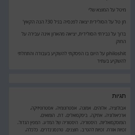
מיטל
על
המוצא שלי
חן טל
על
הסולידית יצאה לפנסיה בגיל 30? הנה הקאץ'
ברוך
על
גבירתי הסולידית, יציאה מהארון אינה עבירה על
החוק
philoshit
על
היום בו הפסקתי להשקיע בעבודה והתחלתי
להשקיע בעתיד
תגיות
אבולוציה
אלוהים
אמונה
אסטרונומיה
אסטרופיזיקה
ארכיאולוגיה
אתיקה
ביסקסואלים
דת
הומואים
הומוסקסואליות
היסטוריה
היסטוריה של המדע
המפץ הגדול
זכויות אזרח
זכויות להט"ב
חוצנים
טרנסג'נדרים
כלכלה