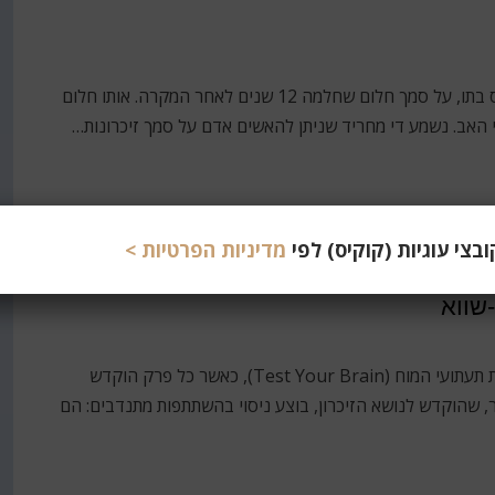
לפני כמה שבועות שמעתי לראשונה על האב שהורשע באונס בתו, על סמך חלום שחלמה 12 שנים לאחר המקרה. אותו חלום
י האב. נשמע די מחריד שניתן להאשים אדם על סמך זיכרונות…
צי עוגיות (קוקיס) לפי
מדיניות הפרטיות >
שווא
בנשיונל ג'יאוגרפיק הוקרנה תוכנית בת שלושה פרקים אודות תעתועי המוח (Test Your Brain), כאשר כל פרק הוקדש
תר, שהוקדש לנושא הזיכרון, בוצע ניסוי בהשתתפות מתנדבים: הם