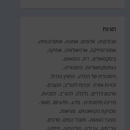
תגיות
אבולוציה
אלוהים
אמונה
אסטרונומיה
אסטרופיזיקה
ארכיאולוגיה
אתיקה
ביסקסואלים
דת
הומואים
הומוסקסואליות
היסטוריה
היסטוריה של המדע
המפץ הגדול
זכויות אזרח
זכויות להט"ב
חוצנים
טרנסג'נדרים
כלכלה
להט"ב
לסביות
מדינה פלסטינית
מדע
מדעיזם
מוסר
מכניקת הקוואנטים
מציאות
מצעד הגאווה
משבר המים
סרטים
עב"מים
עבודה
פוליטיקה
פיזיקה