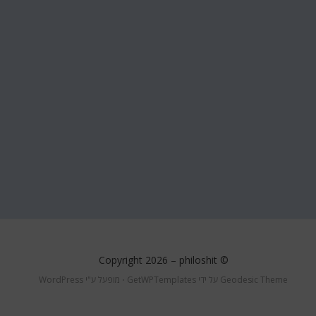
philoshit
© Copyright 2026 –
Geodesic Theme על ידי
GetWPTemplates
⋅
מופעל ע"י
WordPress