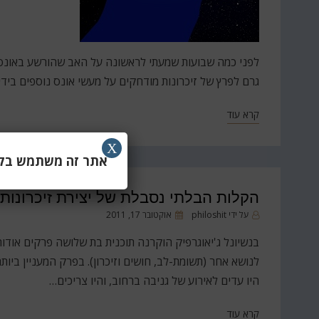
גרם לפרץ של זיכרונות מודחקים על מעשי אונס נוספים ביד
קרא עוד
X
אתר זה משתמש בקוב
הקלות הבלתי נסבלת של יצירת זיכרונות-
פורסם
על ידי
philoshit
אוקטובר 17, 2011
ב
לנושא אחר (תשומת-לב, חושים וזיכרון). בפרק המעניין ביו
היו עדים לאירוע של גניבה ברחוב, והיו צריכים…
קרא עוד