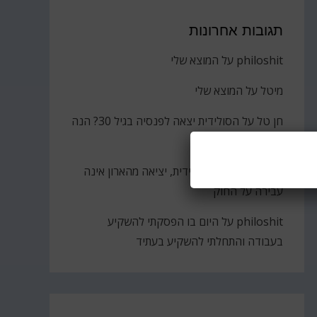
תגובות אחרונות
philoshit
על
המוצא שלי
מיטל
על
המוצא שלי
חן טל
על
הסולידית יצאה לפנסיה בגיל 30? הנה
הקאץ'
ברוך
על
גבירתי הסולידית, יציאה מהארון אינה
עבירה על החוק
philoshit
על
היום בו הפסקתי להשקיע
בעבודה והתחלתי להשקיע בעתיד