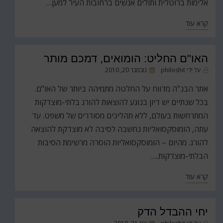
אלימות ברוטלית ותולים אנשים ברחובות העיר למען…
קרא עוד
האו"ם החליט: הומואים, דמכם מותר
פורסם
על ידי
philoshit
נובמבר 20, 2010
ב
אתר הבנ"ה מדווח על החלטה מתמיהה ביותר של האו"ם.
בכל שנתיים יש דיון בנוגע להוצאות להורג בלתי-מוצדקות
המתרחשות בעולם, ללא תהליכים מסודרים של משפט. עד
עתה, הומוסקסואליות נחשבה לסיבה לא מוצדקת להוצאה
להורג. מהיום – הומוסקסואליות הוסרה מרשימת הסיבות
הבלתי-מוצדקות.…
קרא עוד
יחי ההבדל הדק
פורסם