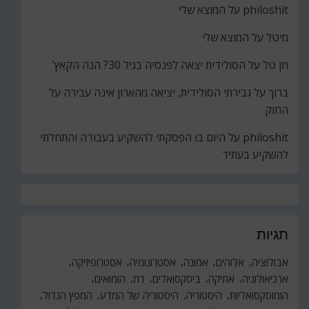
philoshit
על
המוצא שלי
מיטל
על
המוצא שלי
חן טל
על
הסולידית יצאה לפנסיה בגיל 30? הנה הקאץ'
ברוך
על
גבירתי הסולידית, יציאה מהארון אינה עבירה על
החוק
philoshit
על
היום בו הפסקתי להשקיע בעבודה והתחלתי
להשקיע בעתיד
תגיות
אבולוציה
אלוהים
אמונה
אסטרונומיה
אסטרופיזיקה
ארכיאולוגיה
אתיקה
ביסקסואלים
דת
הומואים
הומוסקסואליות
היסטוריה
היסטוריה של המדע
המפץ הגדול