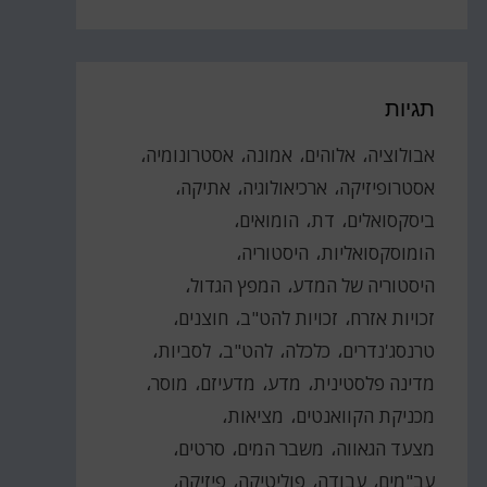
תגיות
אבולוציה
אלוהים
אמונה
אסטרונומיה
אסטרופיזיקה
ארכיאולוגיה
אתיקה
ביסקסואלים
דת
הומואים
הומוסקסואליות
היסטוריה
היסטוריה של המדע
המפץ הגדול
זכויות אזרח
זכויות להט"ב
חוצנים
טרנסג'נדרים
כלכלה
להט"ב
לסביות
מדינה פלסטינית
מדע
מדעיזם
מוסר
מכניקת הקוואנטים
מציאות
מצעד הגאווה
משבר המים
סרטים
עב"מים
עבודה
פוליטיקה
פיזיקה