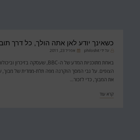
כשאינך יודע לאן אתה הולך, כל דרך תוב
פורסם
על ידי
philoshit
אפריל 23, 2011
ב
באחת מתוכניות המדע של ה-BBC, ש
הצופים. על גבי המסך הוקרנה מפה תלת-ממדית של מבוך, שב
את המבוך, כדי לזכור…
קרא עוד