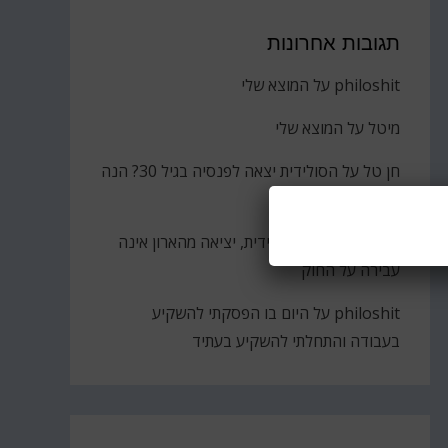
תגובות אחרונות
philoshit
על
המוצא שלי
מיטל
על
המוצא שלי
חן טל
על
הסולידית יצאה לפנסיה בגיל 30? הנה
הקאץ'
ברוך
על
גבירתי הסולידית, יציאה מהארון אינה
עבירה על החוק
philoshit
על
היום בו הפסקתי להשקיע
בעבודה והתחלתי להשקיע בעתיד