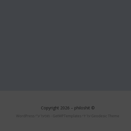
philoshit
© Copyright 2026 –
Geodesic Theme על ידי
GetWPTemplates
⋅
מופעל ע"י
WordPress