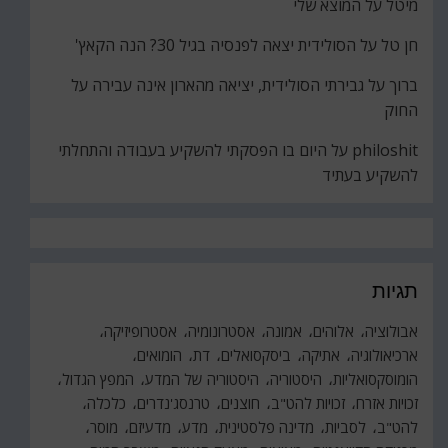
מיטל
על
המוצא שלי
חן טל
על
הסולידית יצאה לפנסיה בגיל 30? הנה הקאץ'
ברוך
על
גבירתי הסולידית, יציאה מהארון אינה עבירה על
החוק
philoshit
על
היום בו הפסקתי להשקיע בעבודה והתחלתי
להשקיע בעתיד
תגיות
אבולוציה
אלוהים
אמונה
אסטרונומיה
אסטרופיזיקה
ארכיאולוגיה
אתיקה
ביסקסואלים
דת
הומואים
הומוסקסואליות
היסטוריה
היסטוריה של המדע
המפץ הגדול
זכויות אזרח
זכויות להט"ב
חוצנים
טרנסג'נדרים
כלכלה
להט"ב
לסביות
מדינה פלסטינית
מדע
מדעיזם
מוסר