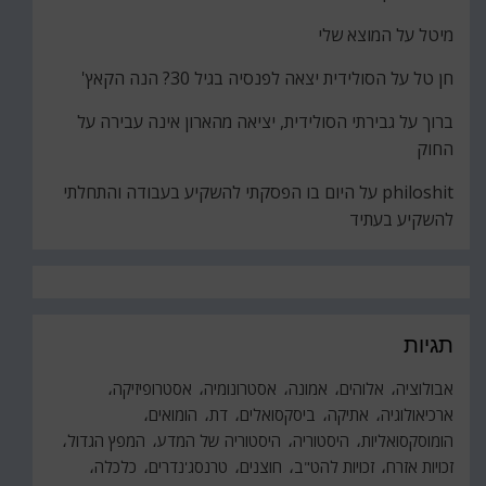
מיטל
על
המוצא שלי
חן טל
על
הסולידית יצאה לפנסיה בגיל 30? הנה הקאץ'
ברוך
על
גבירתי הסולידית, יציאה מהארון אינה עבירה על
החוק
philoshit
על
היום בו הפסקתי להשקיע בעבודה והתחלתי
להשקיע בעתיד
תגיות
אבולוציה
אלוהים
אמונה
אסטרונומיה
אסטרופיזיקה
ארכיאולוגיה
אתיקה
ביסקסואלים
דת
הומואים
הומוסקסואליות
היסטוריה
היסטוריה של המדע
המפץ הגדול
זכויות אזרח
זכויות להט"ב
חוצנים
טרנסג'נדרים
כלכלה