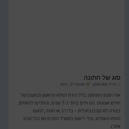
סוג של חתונה
פורסם
על ידי
philoshit
אוגוסט 27, 2011
ב
אחי וזוגתו התחתנו בליל הירח המלא הראשון (כמעט) של
חודש אוגוסט. הם חיים ביחד כ-7 שנים, והחליטו להתחתן
בצורה לא קונבנציונלית – בלי רב או חופה, למעט
חופת-השמיים, ובלי רישום במשרד הפנים (או בכל גורם
אחר).