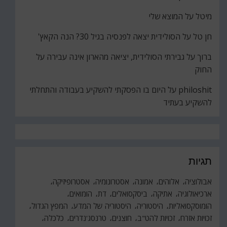
מיטל
על
המוצא שלי
חן טל
על
הסולידית יצאה לפנסיה בגיל 30? הנה הקאץ'
ברוך
על
גבירתי הסולידית, יציאה מהארון אינה עבירה על
החוק
philoshit
על
היום בו הפסקתי להשקיע בעבודה והתחלתי
להשקיע בעתיד
תגיות
אבולוציה
אלוהים
אמונה
אסטרונומיה
אסטרופיזיקה
ארכיאולוגיה
אתיקה
ביסקסואלים
דת
הומואים
הומוסקסואליות
היסטוריה
היסטוריה של המדע
המפץ הגדול
זכויות אזרח
זכויות להט"ב
חוצנים
טרנסג'נדרים
כלכלה