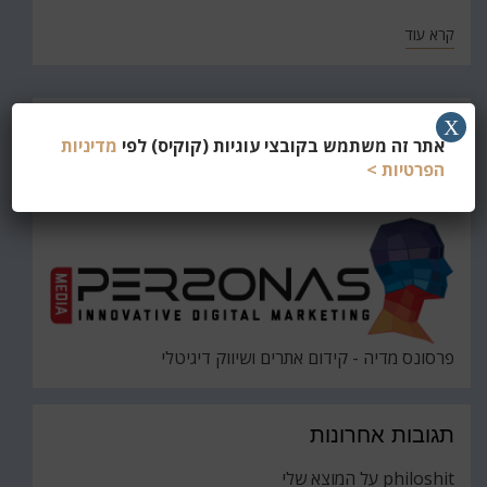
קרא עוד
חפש
X
אתר זה משתמש בקובצי עוגיות (קוקיס) לפי
מדיניות
את
חיפוש
הפרטיות >
פרסונס מדיה - קידום אתרים ושיווק דיגיטלי
תגובות אחרונות
philoshit
על
המוצא שלי