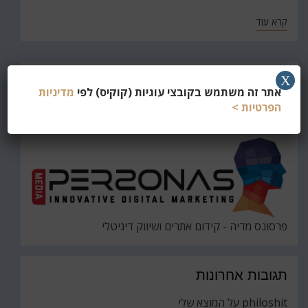
קרא עוד
חפש
X
אתר זה משתמש בקובצי עוגיות (קוקיס) לפי
מדיניות
את
חיפוש
הפרטיות >
פרסונס מדיה - קידום אתרים ושיווק דיגיטלי
תגובות אחרונות
philoshit
על
המוצא שלי