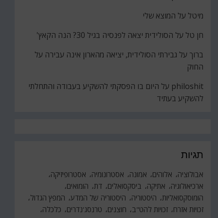
מיטל
על
המוצא שלי
חן טל
על
הסולידית יצאה לפנסיה בגיל 30? הנה הקאץ'
ברוך
על
גבירתי הסולידית, יציאה מהארון אינה עבירה על
החוק
philoshit
על
היום בו הפסקתי להשקיע בעבודה והתחלתי
להשקיע בעתיד
תגיות
אבולוציה
אלוהים
אמונה
אסטרונומיה
אסטרופיזיקה
ארכיאולוגיה
אתיקה
ביסקסואלים
דת
הומואים
הומוסקסואליות
היסטוריה
היסטוריה של המדע
המפץ הגדול
זכויות אזרח
זכויות להט"ב
חוצנים
טרנסג'נדרים
כלכלה