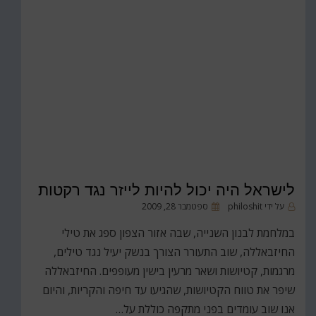
לישראל היה יכול להיות לייזר נגד רקטות
פורסם
על ידי
philoshit
ספטמבר 28, 2009
ב
במלחמת לבנון השנייה, שבה אזור הצפון ספג את טילי
החיזבאללה, שוב התעורר הצורך בנשק יעיל נגד טילים,
מרגמות, קטיושות ושאר מרעין בישין מעופפים. החיזבאללה
שיפר את טווח הקטיושות, שהגיעו עד חיפה והקריות, והיום
אנו שוב עומדים בפני מתקפה כוללת על…