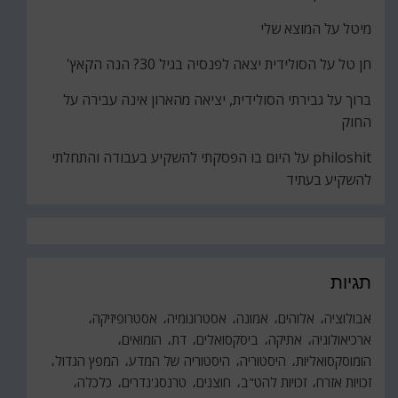
מיטל
על
המוצא שלי
חן טל
על
הסולידית יצאה לפנסיה בגיל 30? הנה הקאץ'
ברוך
על
גבירתי הסולידית, יציאה מהארון אינה עבירה על
החוק
philoshit
על
היום בו הפסקתי להשקיע בעבודה והתחלתי
להשקיע בעתיד
תגיות
אבולוציה
אלוהים
אמונה
אסטרונומיה
אסטרופיזיקה
ארכיאולוגיה
אתיקה
ביסקסואלים
דת
הומואים
הומוסקסואליות
היסטוריה
היסטוריה של המדע
המפץ הגדול
זכויות אזרח
זכויות להט"ב
חוצנים
טרנסג'נדרים
כלכלה