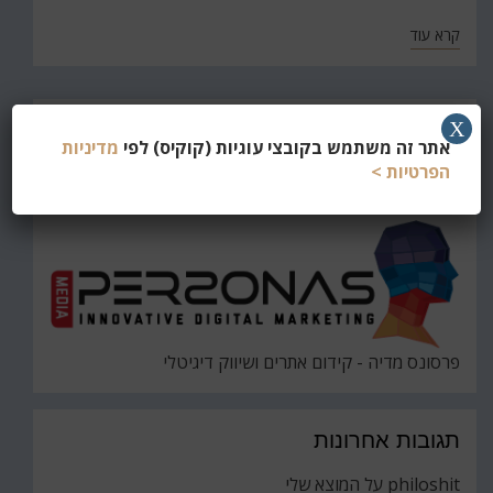
קרא עוד
חפש
X
אתר זה משתמש בקובצי עוגיות (קוקיס) לפי
מדיניות
את
חיפוש
הפרטיות >
פרסונס מדיה - קידום אתרים ושיווק דיגיטלי
תגובות אחרונות
philoshit
על
המוצא שלי