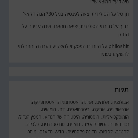
מיטל
על
המוצא שלי
חן טל
על
הסולידית יצאה לפנסיה בגיל 30? הנה הקאץ'
ברוך
על
גבירתי הסולידית, יציאה מהארון אינה עבירה על
החוק
philoshit
על
היום בו הפסקתי להשקיע בעבודה והתחלתי
להשקיע בעתיד
תגיות
אבולוציה
אלוהים
אמונה
אסטרונומיה
אסטרופיזיקה
ארכיאולוגיה
אתיקה
ביסקסואלים
דת
הומואים
הומוסקסואליות
היסטוריה
היסטוריה של המדע
המפץ הגדול
זכויות אזרח
זכויות להט"ב
חוצנים
טרנסג'נדרים
כלכלה
להט"ב
לסביות
מדינה פלסטינית
מדע
מדעיזם
מוסר