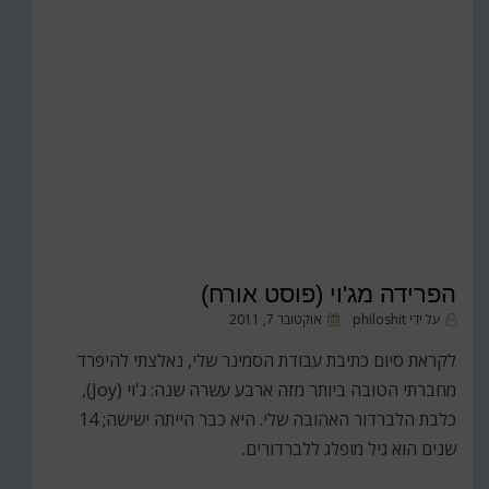
הפרידה מג'וי (פוסט אורח)
פורסם
על ידי
philoshit
אוקטובר 7, 2011
ב
לקראת סיום כתיבת עבודת הסמינר שלי, נאלצתי להיפרד
מחברתי הטובה ביותר מזה ארבע עשרה שנה: ג'וי (Joy),
כלבת הלברדור האהובה שלי. היא כבר הייתה ישישה; 14
שנים הוא גיל מופלג ללברדורים.