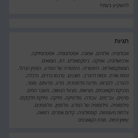
להשקיע בעתיד
תגיות
אבולוציה
אלוהים
אמונה
אסטרונומיה
אסטרופיזיקה
ארכיאולוגיה
אתיקה
ביסקסואלים
דת
הומואים
הומוסקסואליות
היסטוריה
היסטוריה של המדע
המפץ הגדול
זכויות אזרח
זכויות להט"ב
חוצנים
טרנסג'נדרים
כלכלה
להט"ב
לסביות
מדינה פלסטינית
מדע
מדעיזם
מוסר
מכניקת הקוואנטים
מציאות
מצעד הגאווה
משבר המים
סרטים
עב"מים
עבודה
פוליטיקה
פיזיקה
פיזיקת חלקיקים
פילוסופיה
פילוסופיה של המדע
פלסטין
פלסטינים
צלחות מעופפות
קוסמולוגיה
קידום אתרים
רפואה
שיוויון זכויות
תורת הקוואנטים