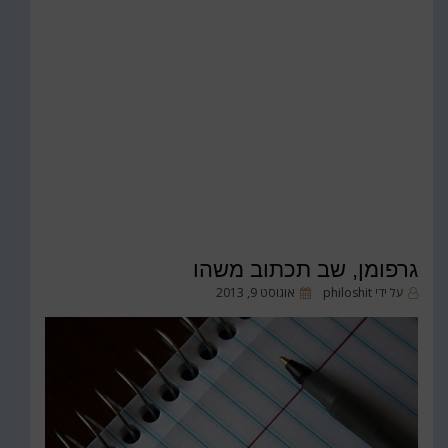
גרפומן, שב תכתוב משהו
פורסם
על ידי
philoshit
אוגוסט 9, 2013
ב