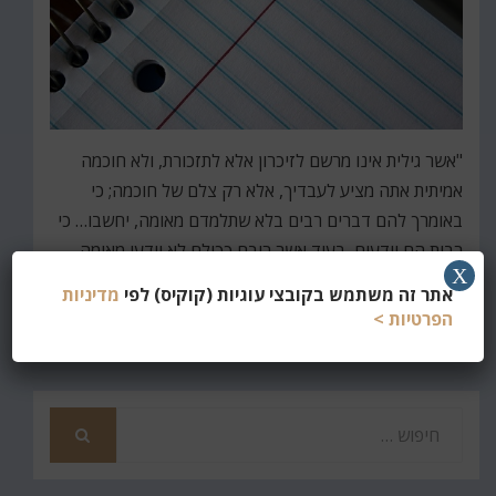
"אשר גילית אינו מרשם לזיכרון אלא לתזכורת, ולא חוכמה
אמיתית אתה מציע לעבדיך, אלא רק צלם של חוכמה; כי
באומרך להם דברים רבים בלא שתלמדם מאומה, יחשבו… כי
רבות הם יודעים, בעוד אשר רובם ככולם לא יידעו מאומה,
X
ובהתמלאם לא…
אתר זה משתמש בקובצי עוגיות (קוקיס) לפי
מדיניות
הפרטיות >
קרא עוד
חפש
את
חיפוש