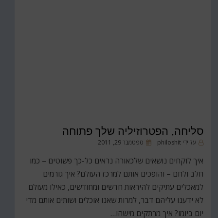
סליחה, הפטרוזיליה שלך פתוחה
פורסם
על ידי
philoshit
ספטמבר 29, 2011
ב
איך לוקחים נושאים שלכאורה נראים כל-כך פשוטים – כמו
חלב ולחם – והופכים אותם למרכז העולם? איך גורמים
למאכלים עתיקים להיראות חדשים ומחודשים, כאילו מעולם
לא ידענו עליהם דבר, למרות שאנו אוכלים ושותים אותם מדי
יום ביומו? איך מרתקים מישהו…