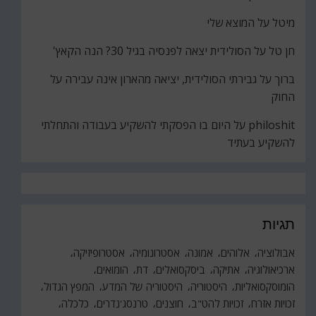
מיטל
על
המוצא שלי
חן טל
על
הסולידית יצאה לפנסיה בגיל 30? הנה הקאץ'
ברוך
על
גבירתי הסולידית, יציאה מהארון אינה עבירה על
החוק
philoshit
על
היום בו הפסקתי להשקיע בעבודה והתחלתי
להשקיע בעתיד
תגיות
אבולוציה
אלוהים
אמונה
אסטרונומיה
אסטרופיזיקה
ארכיאולוגיה
אתיקה
ביסקסואלים
דת
הומואים
הומוסקסואליות
היסטוריה
היסטוריה של המדע
המפץ הגדול
זכויות אזרח
זכויות להט"ב
חוצנים
טרנסג'נדרים
כלכלה